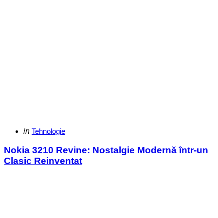
Categories
Posted
in
Tehnologie
in
Nokia 3210 Revine: Nostalgie Modernă într-un
Clasic Reinventat