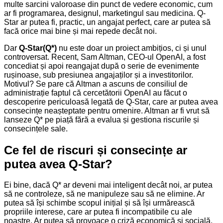
multe sarcini valoroase din punct de vedere economic, cum
ar fi programarea, designul, marketingul sau medicina. Q-
Star ar putea fi, practic, un angajat perfect, care ar putea să
facă orice mai bine și mai repede decât noi.
Dar
Q-Star(Q*)
nu este doar un proiect ambițios, ci și unul
controversat. Recent, Sam Altman, CEO-ul OpenAI, a fost
concediat și apoi reangajat după o serie de evenimente
rușinoase, sub presiunea angajaților și a investitorilor.
Motivul? Se pare că Altman a ascuns de consiliul de
administrație faptul că cercetătorii OpenAI au făcut o
descoperire periculoasă legată de Q-Star, care ar putea avea
consecințe neașteptate pentru omenire. Altman ar fi vrut să
lanseze Q* pe piață fără a evalua și gestiona riscurile și
consecințele sale.
Ce fel de riscuri și consecințe ar
putea avea Q-Star?
Ei bine, dacă Q* ar deveni mai inteligent decât noi, ar putea
să ne controleze, să ne manipuleze sau să ne elimine. Ar
putea să își schimbe scopul inițial și să își urmărească
propriile interese, care ar putea fi incompatibile cu ale
noastre. Ar putea să provoace o criză economică și socială,