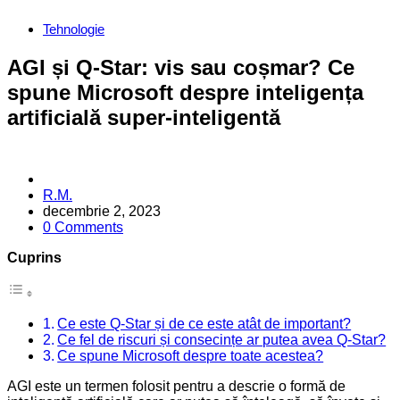
Categories
Tehnologie
AGI și Q-Star: vis sau coșmar? Ce
spune Microsoft despre inteligența
artificială super-inteligentă
Posted
R.M.
by
decembrie 2, 2023
0 Comments
Cuprins
Ce este Q-Star și de ce este atât de important?
Ce fel de riscuri și consecințe ar putea avea Q-Star?
Ce spune Microsoft despre toate acestea?
AGI este un termen folosit pentru a descrie o formă de