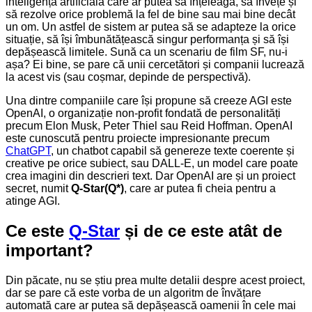
inteligență artificială care ar putea să înțeleagă, să învețe și
să rezolve orice problemă la fel de bine sau mai bine decât
un om. Un astfel de sistem ar putea să se adapteze la orice
situație, să își îmbunătățească singur performanța și să își
depășească limitele. Sună ca un scenariu de film SF, nu-i
așa? Ei bine, se pare că unii cercetători și companii lucrează
la acest vis (sau coșmar, depinde de perspectivă).
Una dintre companiile care își propune să creeze AGI este
OpenAI, o organizație non-profit fondată de personalități
precum Elon Musk, Peter Thiel sau Reid Hoffman. OpenAI
este cunoscută pentru proiecte impresionante precum
ChatGPT
, un chatbot capabil să genereze texte coerente și
creative pe orice subiect, sau DALL-E, un model care poate
crea imagini din descrieri text. Dar OpenAI are și un proiect
secret, numit
Q-Star(Q*)
, care ar putea fi cheia pentru a
atinge AGI.
Ce este
Q-Star
și de ce este atât de
important?
Din păcate, nu se știu prea multe detalii despre acest proiect,
dar se pare că este vorba de un algoritm de învățare
automată care ar putea să depășească oamenii în cele mai