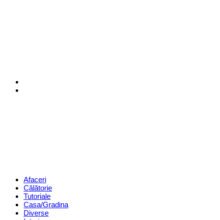
Menu
Search
Revista
Magazin
Menu
Afaceri
Călătorie
Tutoriale
Casa/Gradina
Diverse