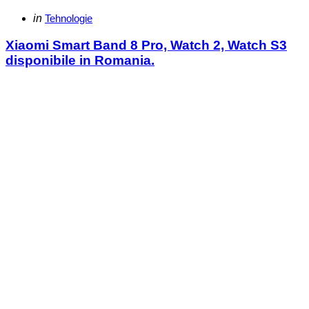
Categories
Posted
in
Tehnologie
in
Xiaomi Smart Band 8 Pro, Watch 2, Watch S3
disponibile in Romania.