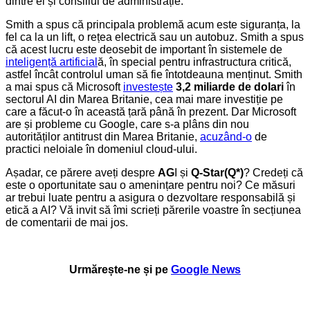
dintre el și consiliul de administrație.
Smith a spus că principala problemă acum este siguranța, la
fel ca la un lift, o rețea electrică sau un autobuz. Smith a spus
că acest lucru este deosebit de important în sistemele de
inteligență artificial
ă, în special pentru infrastructura critică,
astfel încât controlul uman să fie întotdeauna menținut. Smith
a mai spus că Microsoft
investește
3,2 miliarde de dolari
în
sectorul AI din Marea Britanie, cea mai mare investiție pe
care a făcut-o în această țară până în prezent. Dar Microsoft
are și probleme cu Google, care s-a plâns din nou
autorităților antitrust din Marea Britanie,
acuzând-o
de
practici neloiale în domeniul cloud-ului.
Așadar, ce părere aveți despre
AG
I și
Q-Star(Q*)
? Credeți că
este o oportunitate sau o amenințare pentru noi? Ce măsuri
ar trebui luate pentru a asigura o dezvoltare responsabilă și
etică a AI? Vă invit să îmi scrieți părerile voastre în secțiunea
de comentarii de mai jos.
Urmărește-ne și pe
Google News