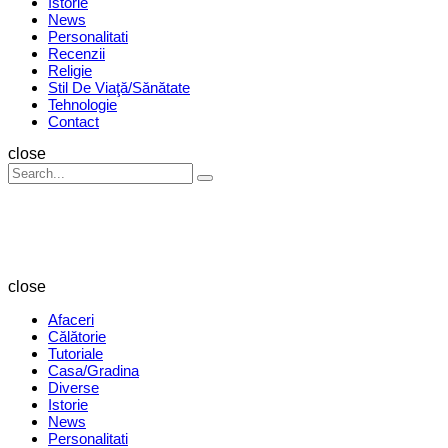
Istorie
News
Personalitati
Recenzii
Religie
Stil De Viaţă/Sănătate
Tehnologie
Contact
Search
close
Search
Search
for:
Revista
Magazin
close
Afaceri
Călătorie
Tutoriale
Casa/Gradina
Diverse
Istorie
News
Personalitati