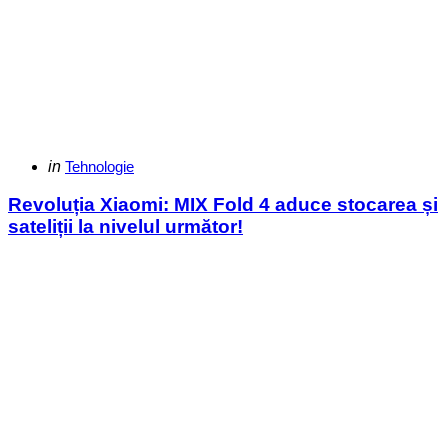
Categories
Posted
in
Tehnologie
in
Revoluția Xiaomi: MIX Fold 4 aduce stocarea și
sateliții la nivelul următor!