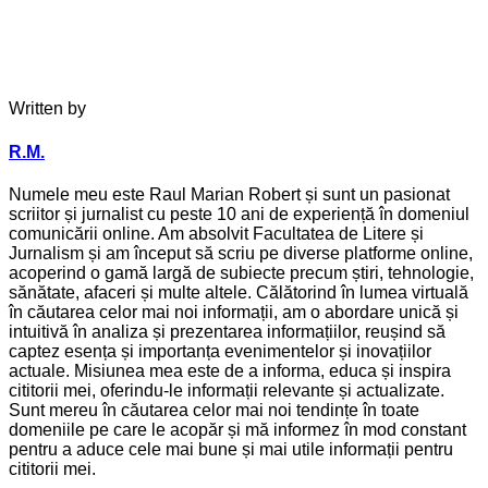
Written by
R.M.
Numele meu este Raul Marian Robert și sunt un pasionat
scriitor și jurnalist cu peste 10 ani de experiență în domeniul
comunicării online. Am absolvit Facultatea de Litere și
Jurnalism și am început să scriu pe diverse platforme online,
acoperind o gamă largă de subiecte precum știri, tehnologie,
sănătate, afaceri și multe altele. Călătorind în lumea virtuală
în căutarea celor mai noi informații, am o abordare unică și
intuitivă în analiza și prezentarea informațiilor, reușind să
captez esența și importanța evenimentelor și inovațiilor
actuale. Misiunea mea este de a informa, educa și inspira
cititorii mei, oferindu-le informații relevante și actualizate.
Sunt mereu în căutarea celor mai noi tendințe în toate
domeniile pe care le acopăr și mă informez în mod constant
pentru a aduce cele mai bune și mai utile informații pentru
cititorii mei.