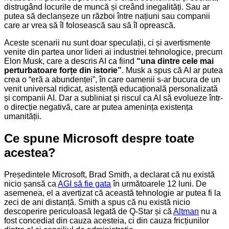
distrugând locurile de muncă și creând inegalități. Sau ar
putea să declanșeze un război între națiuni sau companii
care ar vrea să îl folosească sau să îl oprească.
Aceste scenarii nu sunt doar speculații, ci și avertismente
venite din partea unor lideri ai industriei tehnologice, precum
Elon Musk, care a descris AI ca fiind
“una dintre cele mai
perturbatoare forțe din istorie”
. Musk a spus că AI ar putea
crea o “eră a abundenței”, în care oamenii s-ar bucura de un
venit universal ridicat, asistență educațională personalizată
și companii AI. Dar a subliniat și riscul ca AI să evolueze într-
o direcție negativă, care ar putea amenința existența
umanității.
Ce spune Microsoft despre toate
acestea?
Președintele Microsoft, Brad Smith, a declarat că nu există
nicio șansă ca
AGI să fie gata
în următoarele 12 luni. De
asemenea, el a avertizat că această tehnologie ar putea fi la
zeci de ani distanță. Smith a spus că nu există nicio
descoperire periculoasă legată de Q-Star și că
Altman
nu a
fost concediat din cauza acesteia, ci din cauza fricțiunilor