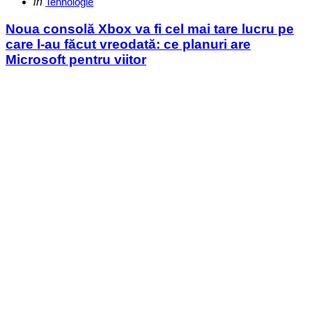
Categories
Posted
in
Tehnologie
in
Noua consolă Xbox va fi cel mai tare lucru pe
care l-au făcut vreodată: ce planuri are
Microsoft pentru viitor