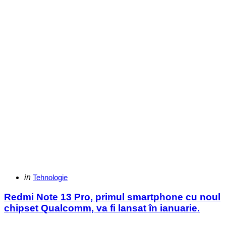
Categories
Posted
in
Tehnologie
in
Redmi Note 13 Pro, primul smartphone cu noul
chipset Qualcomm, va fi lansat în ianuarie.