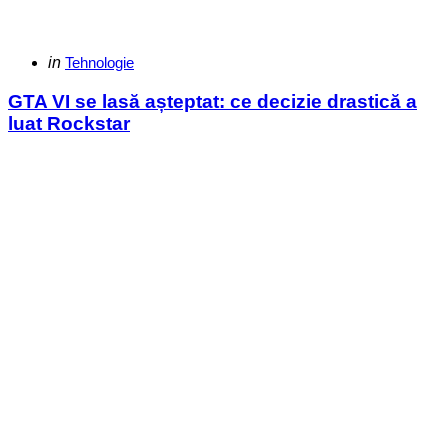
Categories
Posted
in
Tehnologie
in
GTA VI se lasă așteptat: ce decizie drastică a
luat Rockstar