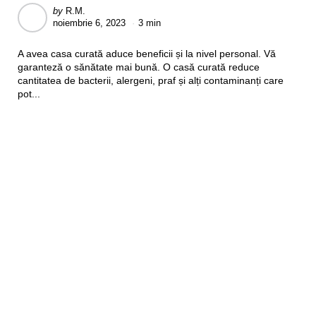
Posted
by
R.M.
noiembrie 6, 2023
3 min
by
A avea casa curată aduce beneficii și la nivel personal. Vă
garanteză o sănătate mai bună. O casă curată reduce
cantitatea de bacterii, alergeni, praf și alți contaminanți care
pot...