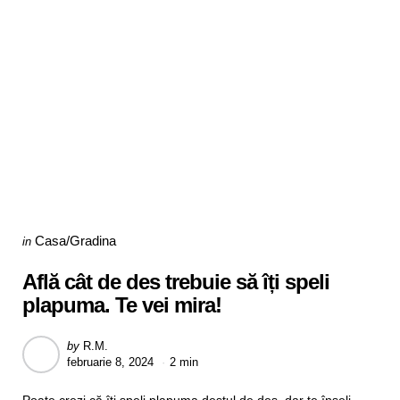
Categories
Posted
Casa/Gradina
in
in
Află cât de des trebuie să îți speli
plapuma. Te vei mira!
Posted
by
R.M.
februarie 8, 2024
2 min
by