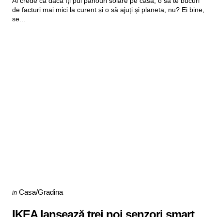
Ai crede că dacă îți pui panouri solare pe casă, o să te bucuri
de facturi mai mici la curent și o să ajuți și planeta, nu? Ei bine,
se...
Categories
Posted
Casa/Gradina
in
in
IKEA lansează trei noi senzori smart