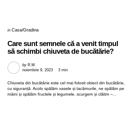
Categories
Posted
Casa/Gradina
in
in
Care sunt semnele că a venit timpul
să schimbi chiuveta de bucătărie?
Posted
by
R.M.
noiembrie 9, 2023
3 min
by
Chiuveta din bucătărie este cel mai folosit obiect din bucătărie,
cu siguranță. Acolo spălăm vasele și tacâmurile, ne spălăm pe
mâini și spălăm fructele și legumele, scurgem și clătim –...