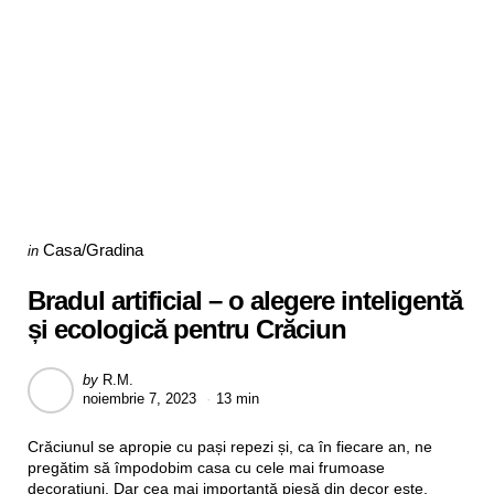
Categories
Posted
Casa/Gradina
in
in
Bradul artificial – o alegere inteligentă
și ecologică pentru Crăciun
Posted
by
R.M.
noiembrie 7, 2023
13 min
by
Crăciunul se apropie cu pași repezi și, ca în fiecare an, ne
pregătim să împodobim casa cu cele mai frumoase
decorațiuni. Dar cea mai importantă piesă din decor este,