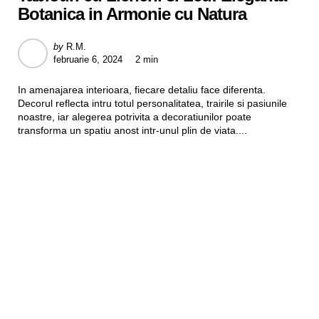
Botanica in Armonie cu Natura
Posted
by
R.M.
februarie 6, 2024
2 min
by
In amenajarea interioara, fiecare detaliu face diferenta.
Decorul reflecta intru totul personalitatea, trairile si pasiunile
noastre, iar alegerea potrivita a decoratiunilor poate
transforma un spatiu anost intr-unul plin de viata....