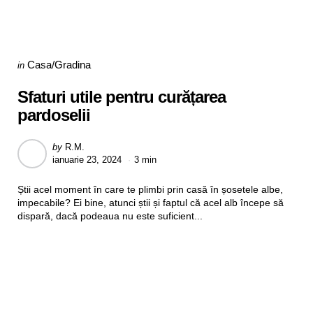
Categories
Posted
Casa/Gradina
in
in
Sfaturi utile pentru curățarea
pardoselii
Posted
by
R.M.
ianuarie 23, 2024
3 min
by
Știi acel moment în care te plimbi prin casă în șosetele albe,
impecabile? Ei bine, atunci știi și faptul că acel alb începe să
dispară, dacă podeaua nu este suficient...