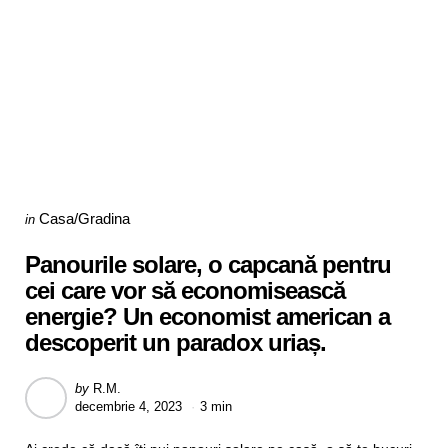
Categories
Posted
Casa/Gradina
in
in
Panourile solare, o capcană pentru
cei care vor să economisească
energie? Un economist american a
descoperit un paradox uriaș.
Posted
by
R.M.
decembrie 4, 2023
3 min
by