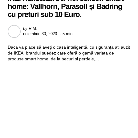
home: Vallhorn, Parasoll și Badring
cu preturi sub 10 Euro.
Posted
by
R.M.
noiembrie 30, 2023
5 min
by
Dacă vă place să aveți o casă inteligentă, cu siguranță ați auzit
de IKEA, brandul suedez care oferă o gamă variată de
produse smart home, de la becuri și perdele,...