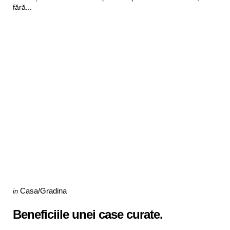
fără...
Categories
Posted
Casa/Gradina
in
in
Beneficiile unei case curate.