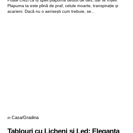
Poate crezi că îți speli plapuma destul de des, dar te înșeli.
Plapuma ta este plină de praf, celule moarte, transpirație și
acarieni. Dacă nu o aerisești cum trebuie, se...
Categories
Posted
Casa/Gradina
in
in
Tablouri cu Licheni si Led: Eleganta