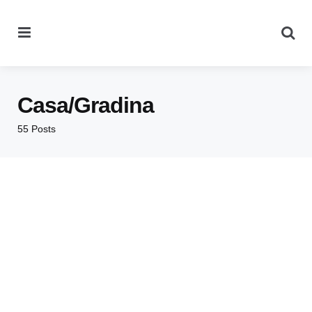
Menu
Se
Casa/Gradina
55 Posts