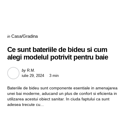
Categories
Posted
Casa/Gradina
in
in
Ce sunt bateriile de bideu si cum
alegi modelul potrivit pentru baie
Posted
by
R.M.
iulie 29, 2024
3 min
by
Bateriile de bideu sunt componente esentiale in amenajarea
unei bai moderne, aducand un plus de confort si eficienta in
utilizarea acestui obiect sanitar. In ciuda faptului ca sunt
adesea trecute cu...