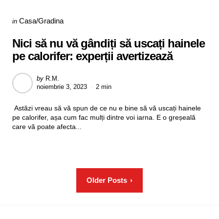
Categories
Posted
Casa/Gradina
in
in
Nici să nu vă gândiți să uscați hainele
pe calorifer: experții avertizează
Posted
by
R.M.
noiembrie 3, 2023
2 min
by
Astăzi vreau să vă spun de ce nu e bine să vă uscați hainele
pe calorifer, așa cum fac mulți dintre voi iarna. E o greșeală
care vă poate afecta...
Paginație
Older Posts
articole