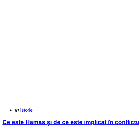
Categories
Posted
in
Istorie
in
Ce este Hamas și de ce este implicat în conflictu