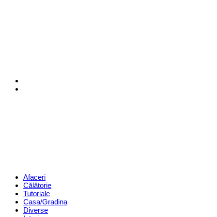
Menu
Search
Revista
Magazin
Menu
Afaceri
Călătorie
Tutoriale
Casa/Gradina
Diverse