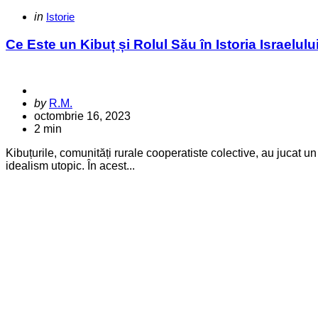
Categories
Posted
in
Istorie
in
Ce Este un Kibuț și Rolul Său în Istoria Israelulu
Posted
by
R.M.
by
octombrie 16, 2023
2 min
Kibuțurile, comunități rurale cooperatiste colective, au jucat un
idealism utopic. În acest...