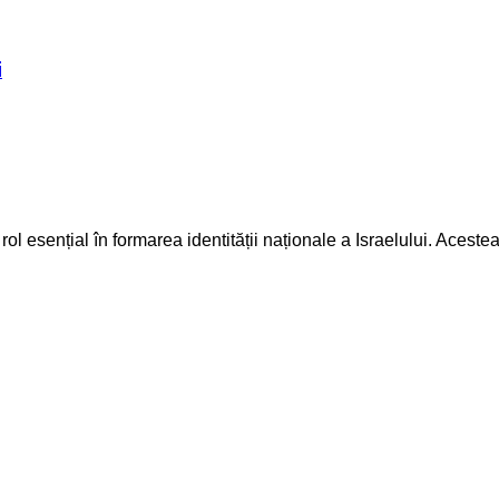
i
 rol esențial în formarea identității naționale a Israelului. Acest