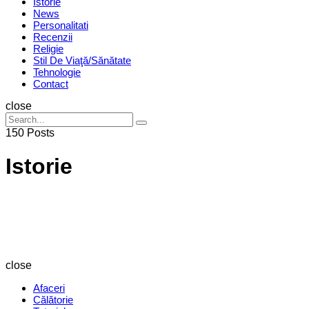
Istorie
News
Personalitati
Recenzii
Religie
Stil De Viaţă/Sănătate
Tehnologie
Contact
Search
close
Search
Search
for:
150 Posts
Istorie
Revista
Magazin
close
Afaceri
Călătorie