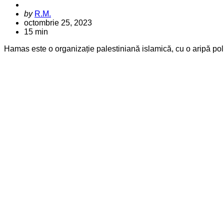
Posted
by
R.M.
by
octombrie 25, 2023
15 min
Hamas este o organizație palestiniană islamică, cu o aripă poli