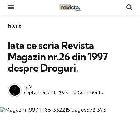
Menu
Se
Categories
Istorie
Iata ce scria Revista
Magazin nr.26 din 1997
despre Droguri.
Posted
R.M.
septembrie 19, 2023
0 Comments
by