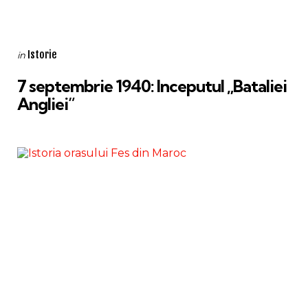
Categories
Posted
Istorie
in
in
7 septembrie 1940: Inceputul „Bataliei
Angliei”