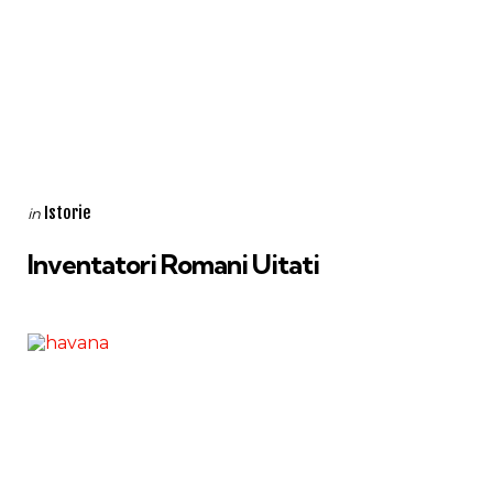
Categories
Posted
Istorie
in
in
Inventatori Romani Uitati