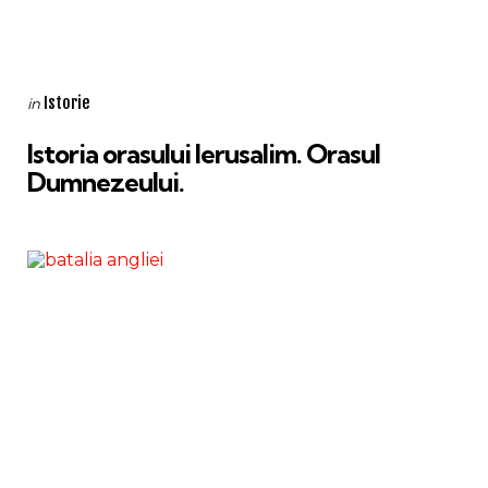
Categories
Posted
Istorie
in
in
Istoria orasului Ierusalim. Orasul
Dumnezeului.