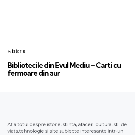
Categories
Posted
Istorie
in
in
Bibliotecile din Evul Mediu – Carti cu
fermoare din aur
Afla totul despre istorie, stiinta, afaceri, cultura, stil de
viata,tehnologie si alte subiecte interesante intr-un