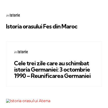
Categories
Posted
Istorie
in
in
Istoria orasului Fes din Maroc
Categories
Posted
Istorie
in
in
Cele trei zile care au schimbat
istoria Germaniei: 3 octombrie
1990 – Reunificarea Germaniei