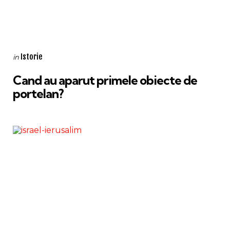
Categories
Posted
Istorie
in
in
Cand au aparut primele obiecte de
portelan?