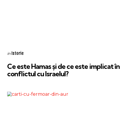
Categories
Posted
Istorie
in
in
Ce este Hamas și de ce este implicat în
conflictul cu Israelul?