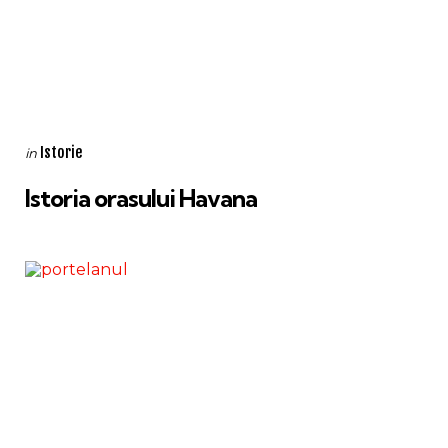
Categories
Posted
Istorie
in
in
Istoria orasului Havana