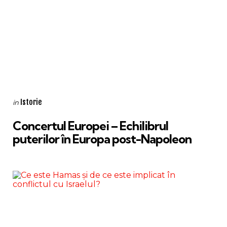
Categories
Posted
Istorie
in
in
Concertul Europei – Echilibrul
puterilor în Europa post-Napoleon