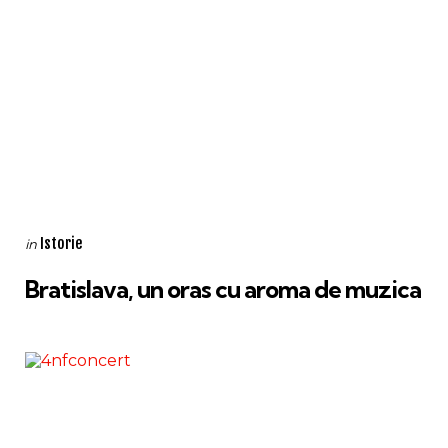
Categories
Posted
Istorie
in
in
Bratislava, un oras cu aroma de muzica