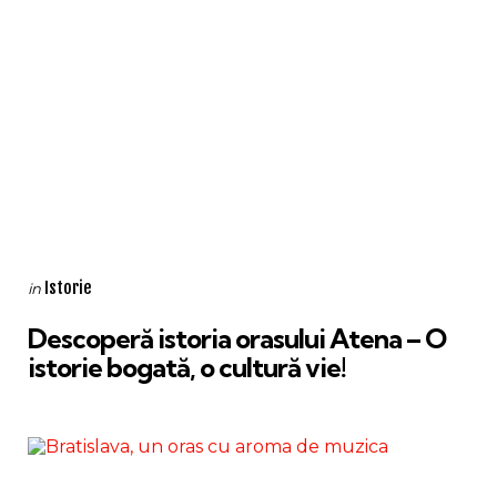
Categories
Posted
Istorie
in
in
Descoperă istoria orasului Atena – O
istorie bogată, o cultură vie!