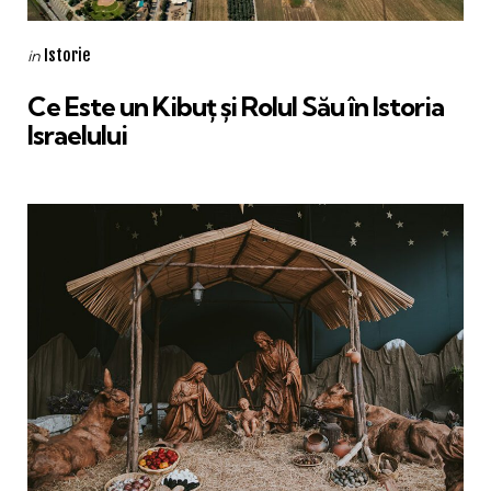
Categories
Posted
Istorie
in
in
Ce Este un Kibuț și Rolul Său în Istoria
Israelului