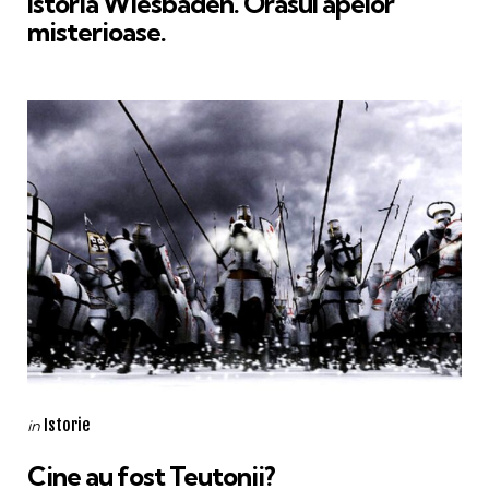
Istoria Wiesbaden. Orasul apelor
misterioase.
Categories
Posted
Istorie
in
in
Cine au fost Teutonii?