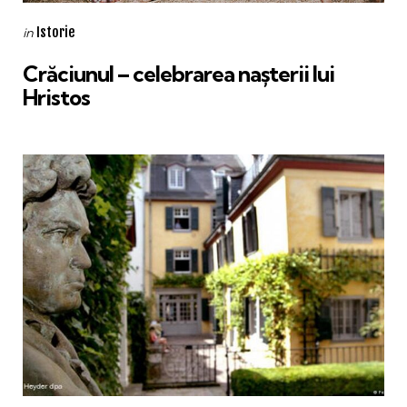
Categories
Posted
Istorie
in
in
Crăciunul – celebrarea nașterii lui
Hristos