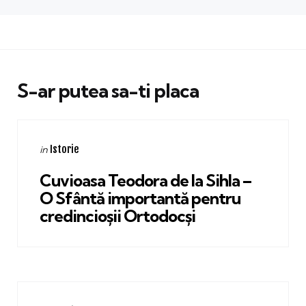
S-ar putea sa-ti placa
Categories
Posted
Istorie
in
in
Cuvioasa Teodora de la Sihla –
O Sfântă importantă pentru
credincioșii Ortodocși