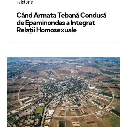
Categories
Posted
Istorie
in
in
Când Armata Tebană Condusă
de Epaminondas a Integrat
Relații Homosexuale