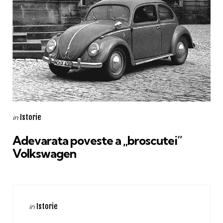
Categories
Posted
Istorie
in
in
Adevarata poveste a „broscutei”
Volkswagen
Categories
Posted
Istorie
in
in