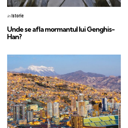
Categories
Posted
Istorie
in
in
Unde se afla mormantul lui Genghis-
Han?