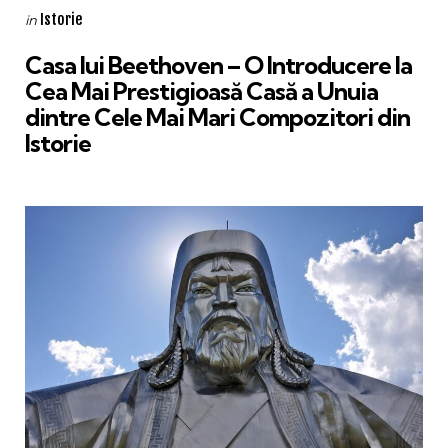
Categories
Posted
Istorie
in
in
Casa lui Beethoven – O Introducere la
Cea Mai Prestigioasă Casă a Unuia
dintre Cele Mai Mari Compozitori din
Istorie