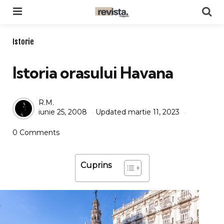
Menu
Se
Categories
Istorie
Istoria orasului Havana
Posted
R.M.
iunie 25, 2008
Updated
martie 11, 2023
by
0 Comments
Cuprins