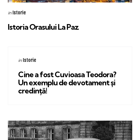
Categories
Posted
Istorie
in
in
Istoria Orasului La Paz
Categories
Posted
Istorie
in
in
Cine a fost Cuvioasa Teodora?
Un exemplu de devotament și
credință!