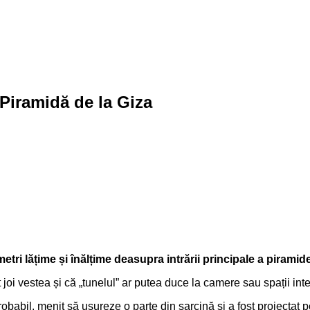
Piramidă de la Giza
tri lățime și înălțime deasupra intrării principale a piramide
t joi vestea și că „tunelul” ar putea duce la camere sau spații in
babil, menit să ușureze o parte din sarcină și a fost proiectat pen