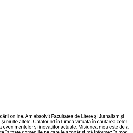
rii online. Am absolvit Facultatea de Litere și Jurnalism și
și multe altele. Călătorind în lumea virtuală în căutarea celor
nța evenimentelor și inovațiilor actuale. Misiunea mea este de a
dințe în toate domeniile pe care le acopăr și mă informez în mod