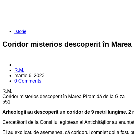
Categories
Istorie
Coridor misterios descoperit în Marea 
Posted
R.M.
by
martie 6, 2023
0 Comments
R.M.
Coridor misterios descoperit în Marea Piramidă de la Giza
5
5
1
Arheologii au descoperit un coridor de 9 metri lungime, 2 me
Cercetătorii de la Consiliul egiptean al Antichităților au anunța
Ei au explicat, de asemenea, că coridorul complet gol a fost, pro