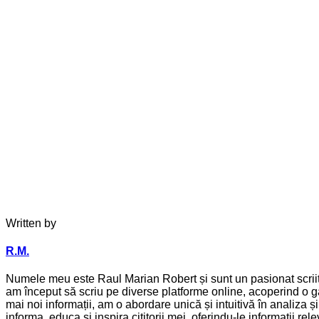
Written by
R.M.
Numele meu este Raul Marian Robert și sunt un pasionat scriitor
am început să scriu pe diverse platforme online, acoperind o ga
mai noi informații, am o abordare unică și intuitivă în analiza 
informa, educa și inspira cititorii mei, oferindu-le informații 