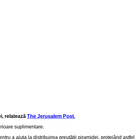
i, relatează
The Jerusalem Post.
terioare suplimentare.
tru a ajuta la distribuirea greutății piramidei, protejând astfel