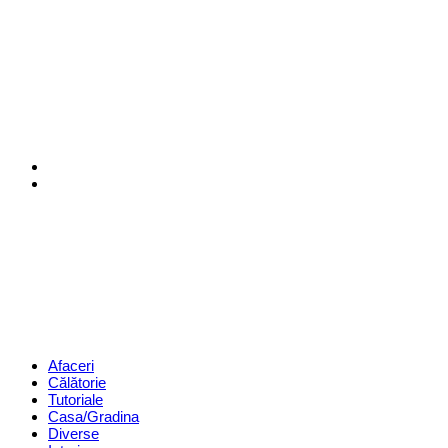
Menu
Search
Revista
Magazin
Menu
Afaceri
Călătorie
Tutoriale
Casa/Gradina
Diverse