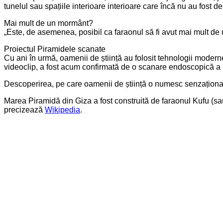
tunelul sau spațiile interioare interioare care încă nu au fost d
Mai mult de un mormânt?
„Este, de asemenea, posibil ca faraonul să fi avut mai mult de u
Proiectul Piramidele scanate
Cu ani în urmă, oamenii de știință au folosit tehnologii moder
videoclip, a fost acum confirmată de o scanare endoscopică a i
Descoperirea, pe care oamenii de știință o numesc senzațională,
Marea Piramidă din Giza a fost construită de faraonul Kufu (sau K
precizează
Wikipedia
.