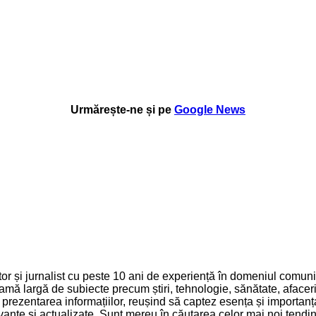
Urmărește-ne și pe
Google News
 și jurnalist cu peste 10 ani de experiență în domeniul comunică
mă largă de subiecte precum știri, tehnologie, sănătate, afaceri 
și prezentarea informațiilor, reușind să captez esența și importa
relevante și actualizate. Sunt mereu în căutarea celor mai noi ten