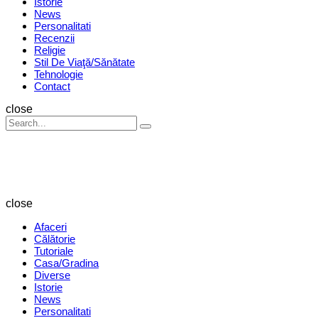
Istorie
News
Personalitati
Recenzii
Religie
Stil De Viaţă/Sănătate
Tehnologie
Contact
Search
close
Search
Search
for:
Revista
Magazin
close
Afaceri
Călătorie
Tutoriale
Casa/Gradina
Diverse
Istorie
News
Personalitati