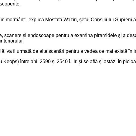
escoperite.
n mormânt”, explică Mostafa Waziri, șeful Consiliului Suprem al A
ne, scanere și endoscoape pentru a examina piramidele și a desc
nteriorului.
 va fi urmată de alte scanări pentru a vedea ce mai există în in
eops) între anii 2590 și 2540 î.Hr. și se află și astăzi în picioar