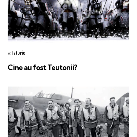
Categories
Posted
Istorie
in
in
Cine au fost Teutonii?