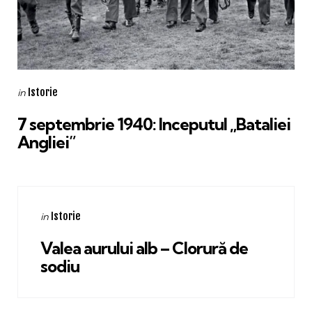
Categories
Posted
Istorie
in
in
7 septembrie 1940: Inceputul „Bataliei
Angliei”
Categories
Posted
Istorie
in
in
Valea aurului alb – Clorură de
sodiu