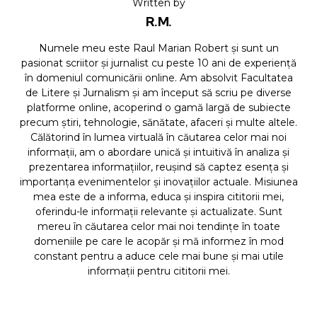
Written by
R.M.
Numele meu este Raul Marian Robert și sunt un
pasionat scriitor și jurnalist cu peste 10 ani de experiență
în domeniul comunicării online. Am absolvit Facultatea
de Litere și Jurnalism și am început să scriu pe diverse
platforme online, acoperind o gamă largă de subiecte
precum știri, tehnologie, sănătate, afaceri și multe altele.
Călătorind în lumea virtuală în căutarea celor mai noi
informații, am o abordare unică și intuitivă în analiza și
prezentarea informațiilor, reușind să captez esența și
importanța evenimentelor și inovațiilor actuale. Misiunea
mea este de a informa, educa și inspira cititorii mei,
oferindu-le informații relevante și actualizate. Sunt
mereu în căutarea celor mai noi tendințe în toate
domeniile pe care le acopăr și mă informez în mod
constant pentru a aduce cele mai bune și mai utile
informații pentru cititorii mei.