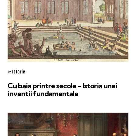
Categories
Posted
Istorie
in
in
Cu baia printre secole – Istoria unei
inventii fundamentale