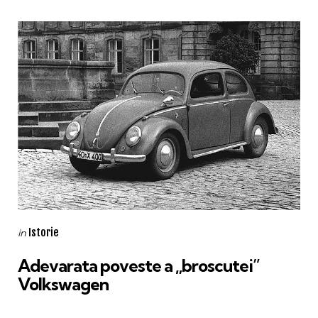
Categories
Posted
Istorie
in
in
Adevarata poveste a „broscutei”
Volkswagen