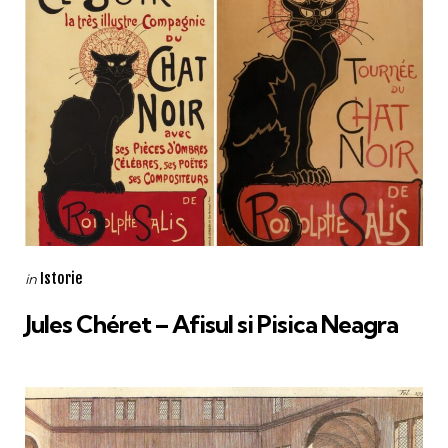
Categories
Posted
Istorie
in
in
Jules Chéret – Afisul si Pisica Neagra