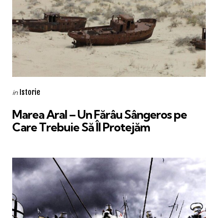
Categories
Posted
Istorie
in
in
Marea Aral – Un Fărâu Sângeros pe
Care Trebuie Să Îl Protejăm