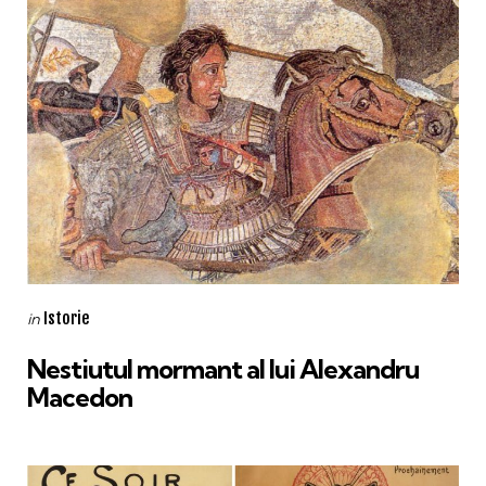
Categories
Posted
Istorie
in
in
Nestiutul mormant al lui Alexandru
Macedon