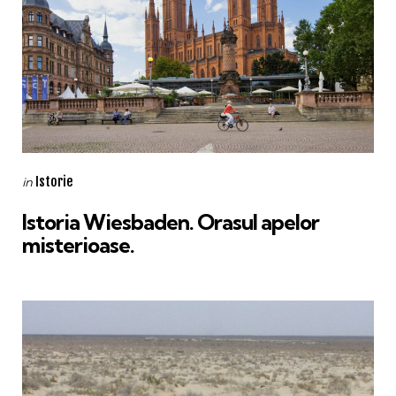
Categories
Posted
Istorie
in
in
Istoria Wiesbaden. Orasul apelor
misterioase.