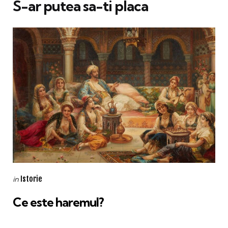
S-ar putea sa-ti placa
Categories
Posted
Istorie
in
in
Ce este haremul?