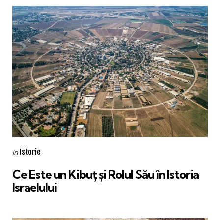
Categories
Posted
Istorie
in
in
Ce Este un Kibuț și Rolul Său în Istoria
Israelului