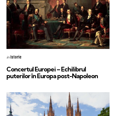
Categories
Posted
Istorie
in
in
Concertul Europei – Echilibrul
puterilor în Europa post-Napoleon