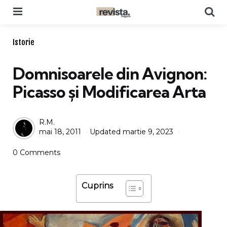
Menu
Se
Categories
Istorie
Domnisoarele din Avignon:
Picasso și Modificarea Arta
Posted
R.M.
mai 18, 2011
Updated
martie 9, 2023
by
0 Comments
Cuprins