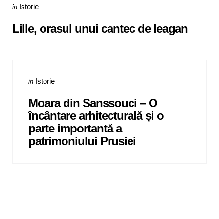
Categories
Posted
Istorie
in
in
Lille, orasul unui cantec de leagan
Categories
Posted
Istorie
in
in
Moara din Sanssouci – O
încântare arhitecturală și o
parte importantă a
patrimoniului Prusiei