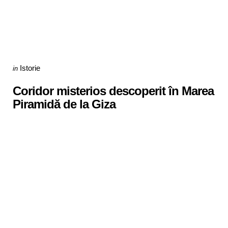
Categories
Posted
Istorie
in
in
Coridor misterios descoperit în Marea
Piramidă de la Giza