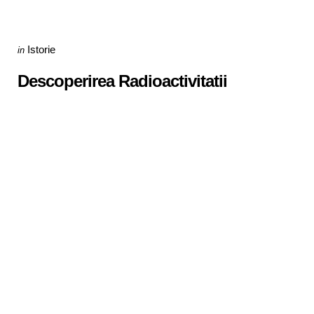
Categories
Posted
Istorie
in
in
Descoperirea Radioactivitatii