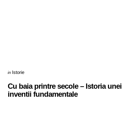
Categories
Posted
Istorie
in
in
Cu baia printre secole – Istoria unei
inventii fundamentale