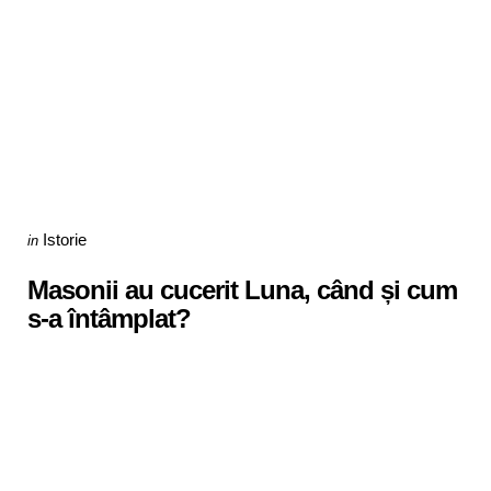
Categories
Posted
Istorie
in
in
Masonii au cucerit Luna, când și cum
s-a întâmplat?