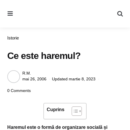
Menu
Se
Categories
Istorie
Ce este haremul?
Posted
R.M.
mai 26, 2006
Updated
martie 8, 2023
by
0 Comments
Cuprins
Haremul este o formă de organizare socială și