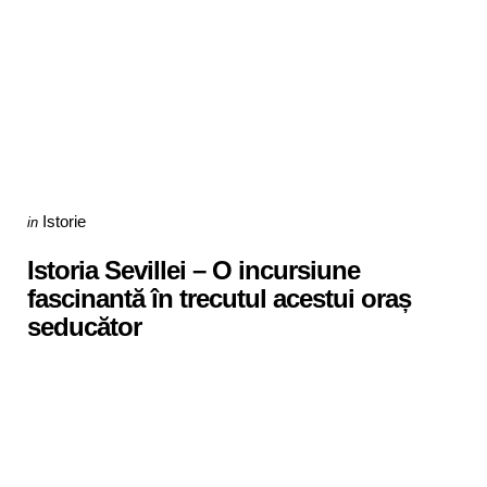
Categories
Posted
Istorie
in
in
Istoria Sevillei – O incursiune
fascinantă în trecutul acestui oraș
seducător