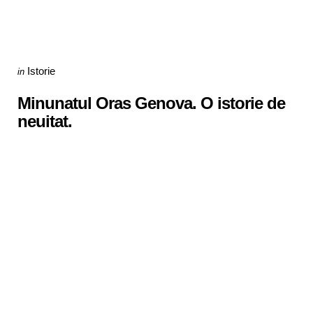
Categories
Posted
Istorie
in
in
Minunatul Oras Genova. O istorie de
neuitat.