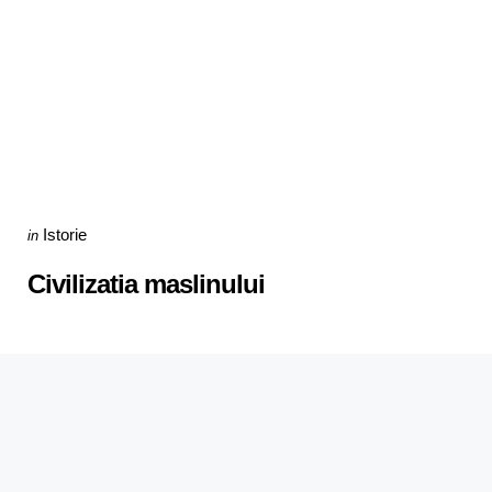
Categories
Posted
Istorie
in
in
Civilizatia maslinului