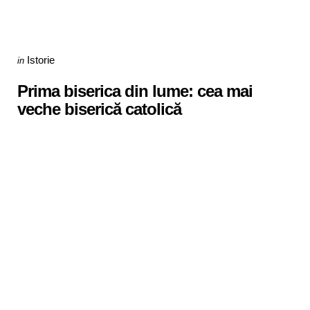
Categories
Posted
Istorie
in
in
Prima biserica din lume: cea mai
veche biserică catolică