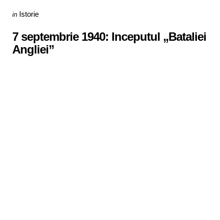
Categories
Posted
Istorie
in
in
7 septembrie 1940: Inceputul „Bataliei
Angliei”