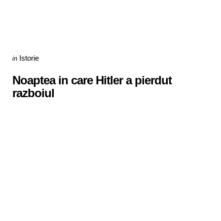
Categories
Posted
Istorie
in
in
Noaptea in care Hitler a pierdut
razboiul