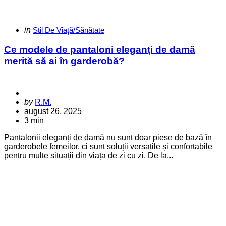
Categories
Posted
in
Stil De Viaţă/Sănătate
in
Ce modele de pantaloni eleganți de damă
merită să ai în garderobă?
Posted
by
R.M.
by
august 26, 2025
3 min
Pantalonii eleganți de damă nu sunt doar piese de bază în
garderobele femeilor, ci sunt soluții versatile și confortabile
pentru multe situații din viața de zi cu zi. De la...