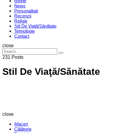
Istorie
News
Personalitati
Recenzii
Religie
Stil De Viaţă/Sănătate
Tehnologie
Contact
Search
close
Search
Search
for:
231 Posts
Stil De Viaţă/Sănătate
Revista
Magazin
close
Afaceri
Călătorie