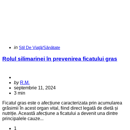
Categories
Posted
in
Stil De Viaţă/Sănătate
in
Rolul silimarinei în prevenirea ficatului gras
Posted
by
R.M.
by
septembrie 11, 2024
3 min
Ficatul gras este o afecțiune caracterizata prin acumularea
grăsimii în acest organ vital, fiind direct legată de dietă și
nutriție. Această afecțiune a ficatului a devenit una dintre
principalele cauze...
Paginație
1