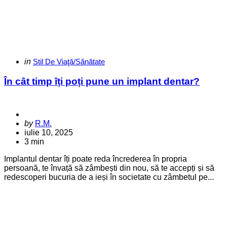
Categories
Posted
in
Stil De Viaţă/Sănătate
in
În cât timp îți poți pune un implant dentar?
Posted
by
R.M.
by
iulie 10, 2025
3 min
Implantul dentar îți poate reda încrederea în propria
persoană, te învață să zâmbești din nou, să te accepți și să
redescoperi bucuria de a ieși în societate cu zâmbetul pe...