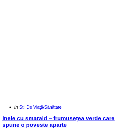
Categories
Posted
in
Stil De Viaţă/Sănătate
in
Inele cu smarald – frumusețea verde care
spune o poveste aparte