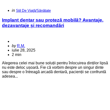
Categories
Posted
in
Stil De Viaţă/Sănătate
in
Implant dentar sau proteză mobilă? Avantaje,
dezavantaje și recomandări
Posted
by
R.M.
by
iulie 28, 2025
2 min
Alegerea celei mai bune soluții pentru înlocuirea dinților lipsă
nu este deloc ușoară. Fie că vorbim despre un singur dinte
sau despre o întreagă arcadă dentară, pacienții se confruntă
adesea...