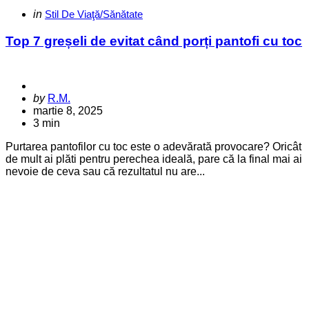
Categories
Posted
in
Stil De Viaţă/Sănătate
in
Top 7 greșeli de evitat când porți pantofi cu toc
Posted
by
R.M.
by
martie 8, 2025
3 min
Purtarea pantofilor cu toc este o adevărată provocare? Oricât
de mult ai plăti pentru perechea ideală, pare că la final mai ai
nevoie de ceva sau că rezultatul nu are...