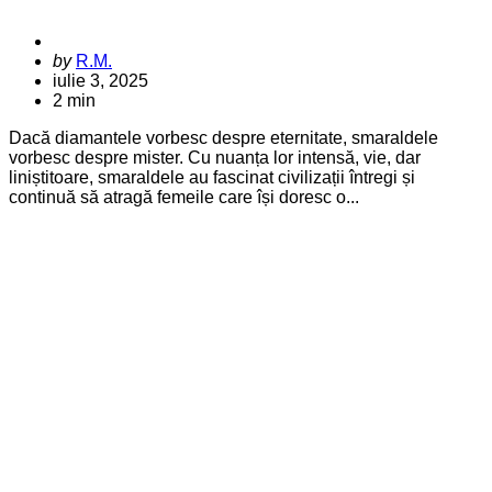
Posted
by
R.M.
by
iulie 3, 2025
2 min
Dacă diamantele vorbesc despre eternitate, smaraldele
vorbesc despre mister. Cu nuanța lor intensă, vie, dar
liniștitoare, smaraldele au fascinat civilizații întregi și
continuă să atragă femeile care își doresc o...