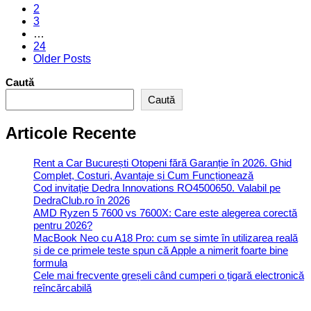
2
articole
3
…
24
Older Posts
Caută
Caută
Articole Recente
Rent a Car București Otopeni fără Garanție în 2026. Ghid
Complet, Costuri, Avantaje și Cum Funcționează
Cod invitație Dedra Innovations RO4500650. Valabil pe
DedraClub.ro în 2026
AMD Ryzen 5 7600 vs 7600X: Care este alegerea corectă
pentru 2026?
MacBook Neo cu A18 Pro: cum se simte în utilizarea reală
și de ce primele teste spun că Apple a nimerit foarte bine
formula
Cele mai frecvente greșeli când cumperi o țigară electronică
reîncărcabilă