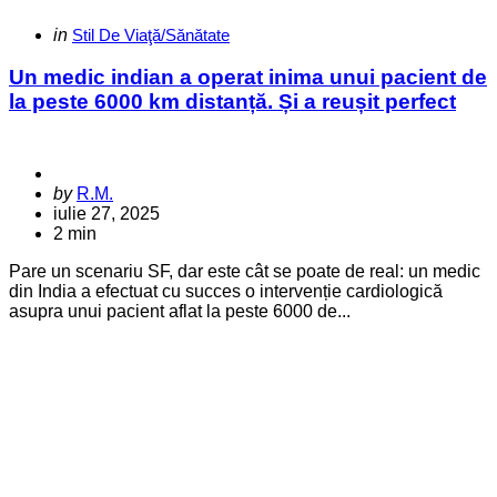
Categories
Posted
in
Stil De Viaţă/Sănătate
in
Un medic indian a operat inima unui pacient de
la peste 6000 km distanță. Și a reușit perfect
Posted
by
R.M.
by
iulie 27, 2025
2 min
Pare un scenariu SF, dar este cât se poate de real: un medic
din India a efectuat cu succes o intervenție cardiologică
asupra unui pacient aflat la peste 6000 de...