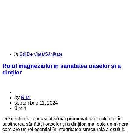
Categories
Posted
in
Stil De Viaţă/Sănătate
in
Rolul magneziului în sănătatea oaselor și a
dinților
Posted
by
R.M.
by
septembrie 11, 2024
3 min
Deși este mai cunoscut și mai promovat rolul calciului în
susținerea sănătății oaselor și a dinților, mai este un mineral
care are un rol esențial în integritatea structurală a osului:...