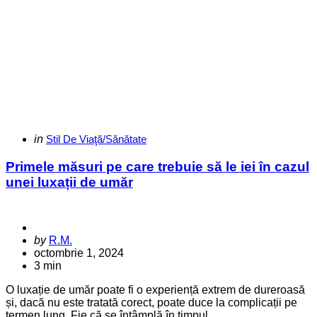
Categories
Posted
in
Stil De Viaţă/Sănătate
in
Primele măsuri pe care trebuie să le iei în cazul
unei luxații de umăr
Posted
by
R.M.
by
octombrie 1, 2024
3 min
O luxație de umăr poate fi o experiență extrem de dureroasă
și, dacă nu este tratată corect, poate duce la complicații pe
termen lung. Fie că se întâmplă în timpul...