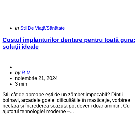
Categories
Posted
in
Stil De Viaţă/Sănătate
in
Costul implanturilor dentare pentru toată gura:
soluții ideale
Posted
by
R.M.
by
noiembrie 21, 2024
3 min
Știi cât de aproape ești de un zâmbet impecabil? Dinții
bolnavi, arcadele goale, dificultățile în masticație, vorbirea
neclară și încrederea scăzută pot deveni doar amintiri. Cu
ajutorul tehnologiei moderne –...