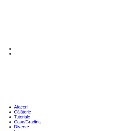
Menu
Search
Revista
Magazin
Menu
Afaceri
Călătorie
Tutoriale
Casa/Gradina
Diverse