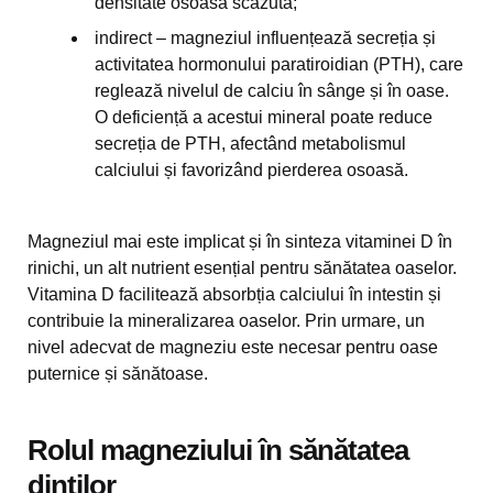
densitate osoasă scăzută;
indirect – magneziul influențează secreția și
activitatea hormonului paratiroidian (PTH), care
reglează nivelul de calciu în sânge și în oase.
O deficiență a acestui mineral poate reduce
secreția de PTH, afectând metabolismul
calciului și favorizând pierderea osoasă.
Magneziul mai este implicat și în sinteza vitaminei D în
rinichi, un alt nutrient esențial pentru sănătatea oaselor.
Vitamina D facilitează absorbția calciului în intestin și
contribuie la mineralizarea oaselor. Prin urmare, un
nivel adecvat de magneziu este necesar pentru oase
puternice și sănătoase.
Rolul magneziului în sănătatea
dinților