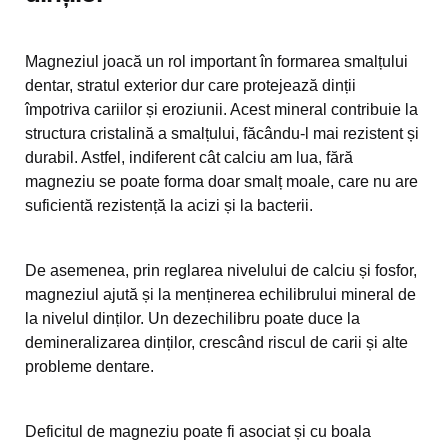
Magneziul joacă un rol important în formarea smalțului
dentar, stratul exterior dur care protejează dinții
împotriva cariilor și eroziunii. Acest mineral contribuie la
structura cristalină a smalțului, făcându-l mai rezistent și
durabil. Astfel, indiferent cât calciu am lua, fără
magneziu se poate forma doar smalț moale, care nu are
suficientă rezistență la acizi și la bacterii.
De asemenea, prin reglarea nivelului de calciu și fosfor,
magneziul ajută și la menținerea echilibrului mineral de
la nivelul dinților. Un dezechilibru poate duce la
demineralizarea dinților, crescând riscul de carii și alte
probleme dentare.
Deficitul de magneziu poate fi asociat și cu boala