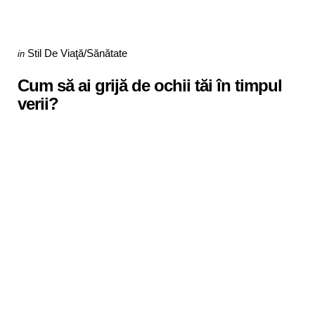
Categories
Posted
Stil De Viaţă/Sănătate
in
in
Cum să ai grijă de ochii tăi în timpul
verii?