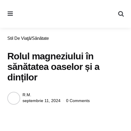
Menu
Se
Categories
Stil De Viaţă/Sănătate
Rolul magneziului în
sănătatea oaselor și a
dinților
Posted
R.M.
septembrie 11, 2024
0 Comments
by