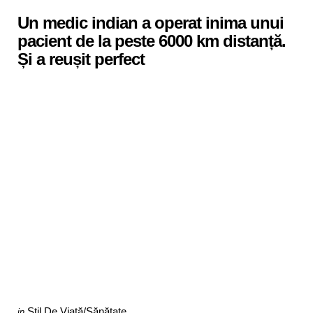
in
Un medic indian a operat inima unui
pacient de la peste 6000 km distanță.
Și a reușit perfect
Categories
Posted
Stil De Viaţă/Sănătate
in