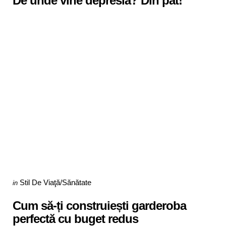
De unde vine depresia? Din pat!
Categories
Posted
Stil De Viaţă/Sănătate
in
in
Cum să-ți construiești garderoba
perfectă cu buget redus