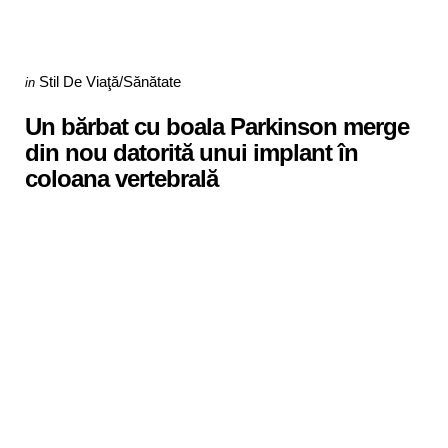
Categories
Posted
Stil De Viaţă/Sănătate
in
in
Un bărbat cu boala Parkinson merge
din nou datorită unui implant în
coloana vertebrală