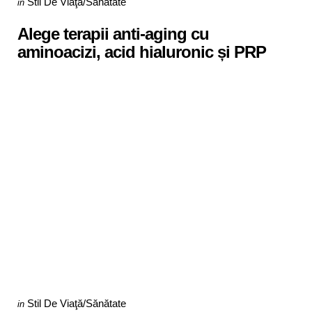
Posted
Stil De Viaţă/Sănătate
in
in
Alege terapii anti-aging cu
aminoacizi, acid hialuronic și PRP
Categories
Posted
Stil De Viaţă/Sănătate
in