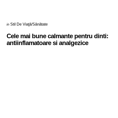
Categories
Posted
Stil De Viaţă/Sănătate
in
in
Cele mai bune calmante pentru dinti:
antiinflamatoare si analgezice