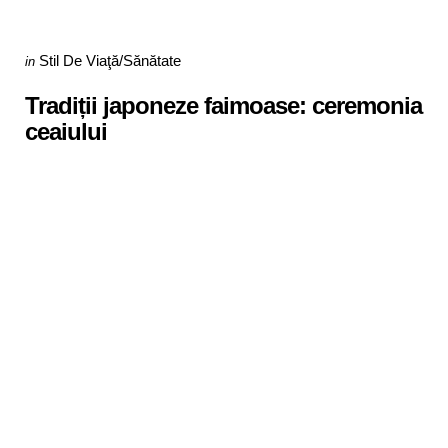
Categories
Posted
Stil De Viaţă/Sănătate
in
in
Tradiții japoneze faimoase: ceremonia
ceaiului