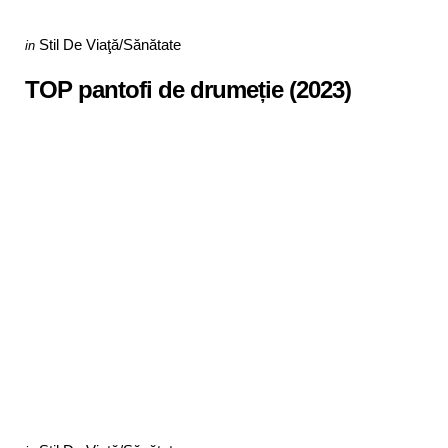
Categories
Posted
Stil De Viaţă/Sănătate
in
in
TOP pantofi de drumeție (2023)
Categories