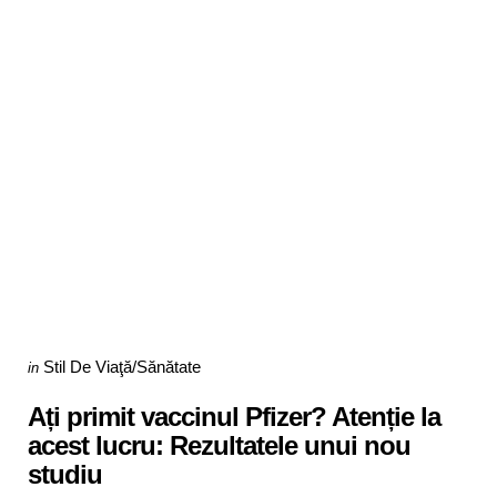
Categories
Posted
Stil De Viaţă/Sănătate
in
in
Ați primit vaccinul Pfizer? Atenție la
acest lucru: Rezultatele unui nou
studiu