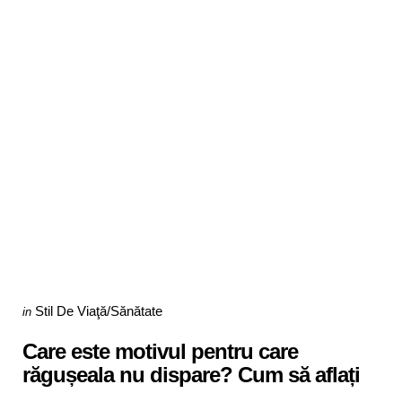
Categories
Posted
Stil De Viaţă/Sănătate
in
in
Care este motivul pentru care
răgușeala nu dispare? Cum să aflați