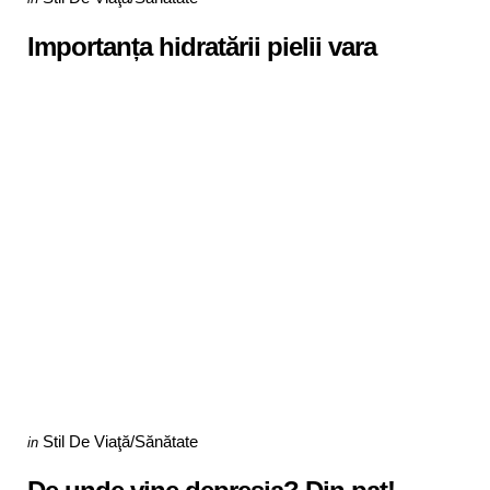
in
Importanța hidratării pielii vara
Categories
Posted
Stil De Viaţă/Sănătate
in
in