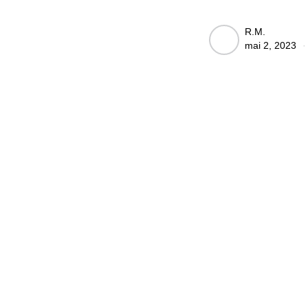
Posted
R.M.
mai 2, 2023
by