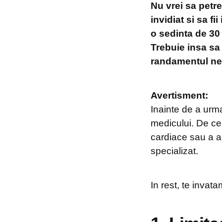
Nu vrei sa petrec
invidiat si sa fi
o sedinta de 30
Trebuie insa sa 
randamentul ne
Avertisment:
Inainte de a urm
medicului. De cel
cardiace sau a a
specializat.
In rest, te invata