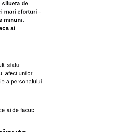
o silueta de
i mari eforturi –
e minuni.
aca ai
ti sfatul
l afectiunilor
ie a personalului
ce ai de facut: