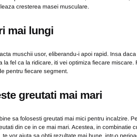
uleaza cresterea masei musculare.
ri mai lungi
acta muschii usor, eliberandu-i apoi rapid. Insa daca v
la fel ca la ridicare, iti vei optimiza fiecare miscare.
e pentru fiecare segment.
ste greutati mai mari
bine sa folosesti greutati mai mici pentru incalzire. P
eutati din ce in ce mai mari. Acestea, in combinatie 
 te vor ajuta sa obtii rezultate mai bune, intr-o peri