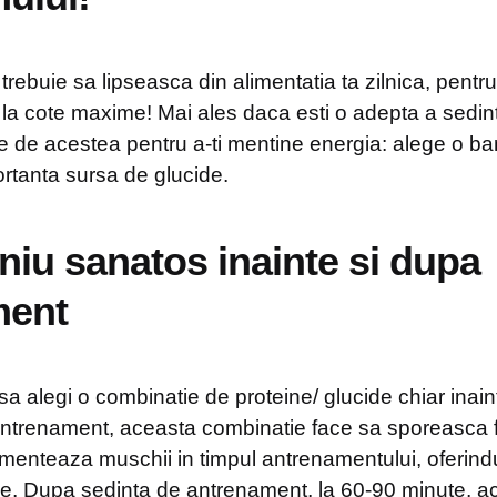
 trebuie sa lipseasca din alimentatia ta zilnica, pent
 la cote maxime! Mai ales daca esti o adepta a sedin
ie de acestea pentru a-ti mentine energia: alege o b
ortanta sursa de glucide.
niu sanatos inainte si dupa
ment
sa alegi o combinatie de proteine/ glucide chiar inain
e antrenament, aceasta combinatie face sa sporeasca 
imenteaza muschii in timpul antrenamentului, oferind
e. Dupa sedinta de antrenament, la 60-90 minute, a