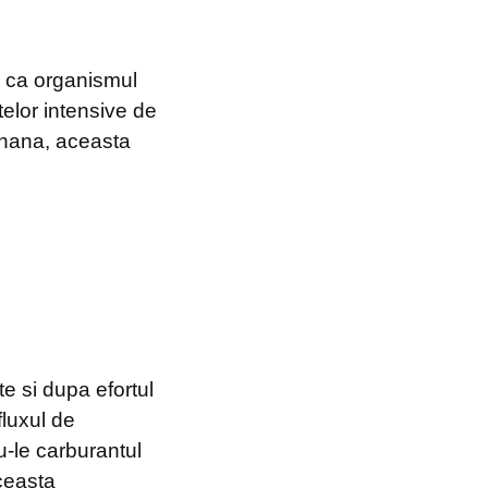
ru ca organismul
telor intensive de
anana, aceasta
te si dupa efortul
fluxul de
u-le carburantul
ceasta