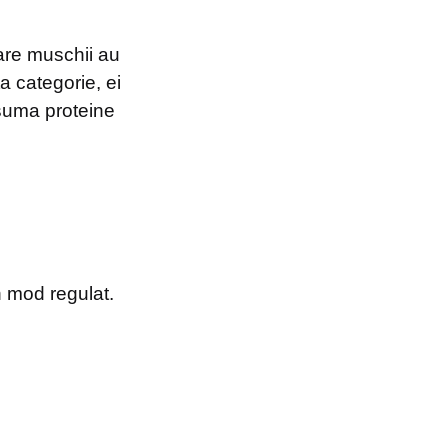
are muschii au
a categorie, ei
nsuma proteine
in mod regulat.