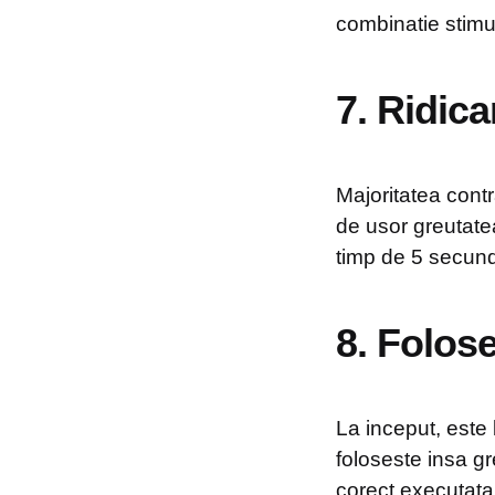
combinatie stim
7. Ridica
Majoritatea contr
de usor greutatea 
timp de 5 secund
8. Folose
La inceput, este 
foloseste insa gr
corect executata,