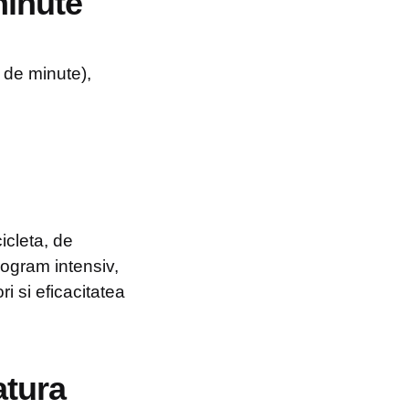
minute
 de minute),
icleta, de
rogram intensiv,
i si eficacitatea
atura