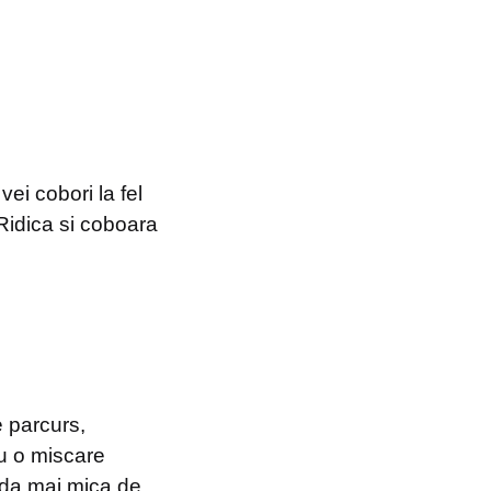
ei cobori la fel
 Ridica si coboara
e parcurs,
cu o miscare
oada mai mica de