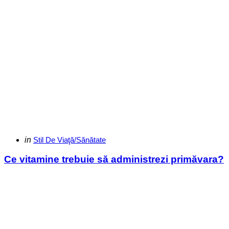
Categories
Posted
in
Stil De Viaţă/Sănătate
in
Ce vitamine trebuie să administrezi primăvara?