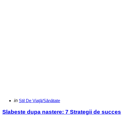
Categories
Posted
in
Stil De Viaţă/Sănătate
in
Slabeste dupa nastere: 7 Strategii de succes