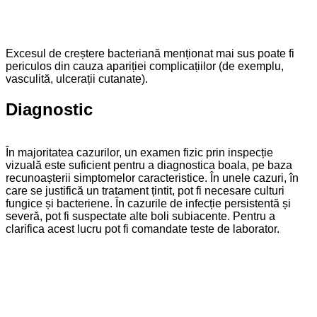
Excesul de creștere bacteriană menționat mai sus poate fi
periculos din cauza apariției complicațiilor (de exemplu,
vasculită, ulcerații cutanate).
Diagnostic
În majoritatea cazurilor, un examen fizic prin inspecție
vizuală este suficient pentru a diagnostica boala, pe baza
recunoașterii simptomelor caracteristice. În unele cazuri, în
care se justifică un tratament țintit, pot fi necesare culturi
fungice și bacteriene. În cazurile de infecție persistentă și
severă, pot fi suspectate alte boli subiacente. Pentru a
clarifica acest lucru pot fi comandate teste de laborator.