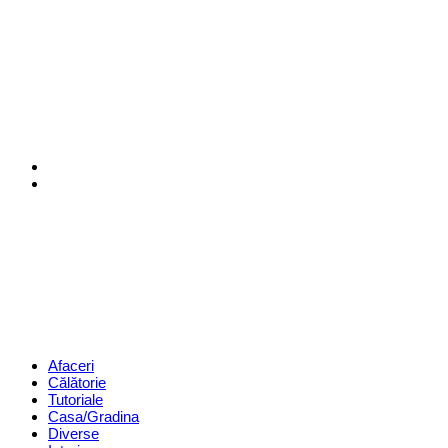
Menu
Search
Revista
Magazin
Menu
Afaceri
Călătorie
Tutoriale
Casa/Gradina
Diverse