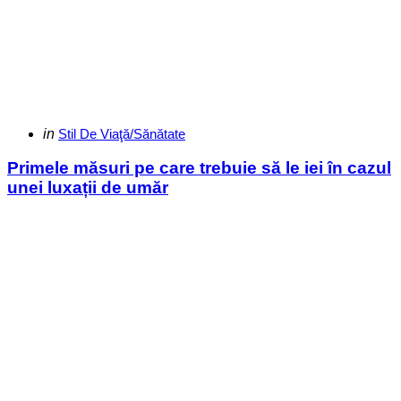
Categories
Posted
in
Stil De Viaţă/Sănătate
in
Primele măsuri pe care trebuie să le iei în cazul
unei luxații de umăr