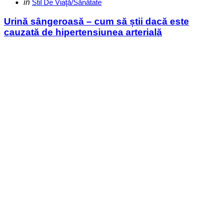
Categories
Posted
in
Stil De Viaţă/Sănătate
in
Urină sângeroasă – cum să știi dacă este
cauzată de hipertensiunea arterială