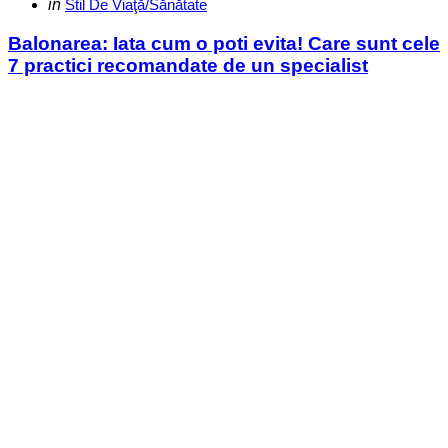
Categories
Posted
in
Stil De Viaţă/Sănătate
in
Balonarea: Iata cum o poti evita! Care sunt cele
7 practici recomandate de un specialist