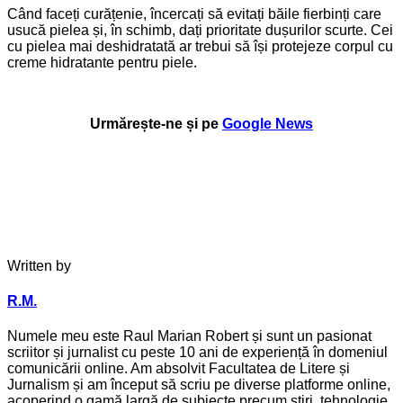
Când faceți curățenie, încercați să evitați băile fierbinți care
usucă pielea și, în schimb, dați prioritate dușurilor scurte. Cei
cu pielea mai deshidratată ar trebui să își protejeze corpul cu
creme hidratante pentru piele.
Urmărește-ne și pe
Google News
Written by
R.M.
Numele meu este Raul Marian Robert și sunt un pasionat
scriitor și jurnalist cu peste 10 ani de experiență în domeniul
comunicării online. Am absolvit Facultatea de Litere și
Jurnalism și am început să scriu pe diverse platforme online,
acoperind o gamă largă de subiecte precum știri, tehnologie,