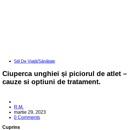
Categories
Stil De Viaţă/Sănătate
Ciuperca unghiei și piciorul de atlet –
cauze si optiuni de tratament.
Posted
R.M.
by
martie 29, 2023
0 Comments
Cuprins