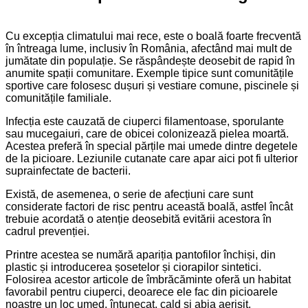
Cu excepția climatului mai rece, este o boală foarte frecventă
în întreaga lume, inclusiv în România, afectând mai mult de
jumătate din populație. Se răspândește deosebit de rapid în
anumite spații comunitare. Exemple tipice sunt comunitățile
sportive care folosesc dușuri și vestiare comune, piscinele și
comunitățile familiale.
Infecția este cauzată de ciuperci filamentoase, sporulante
sau mucegaiuri, care de obicei colonizează pielea moartă.
Acestea preferă în special părțile mai umede dintre degetele
de la picioare. Leziunile cutanate care apar aici pot fi ulterior
suprainfectate de bacterii.
Există, de asemenea, o serie de afecțiuni care sunt
considerate factori de risc pentru această boală, astfel încât
trebuie acordată o atenție deosebită evitării acestora în
cadrul prevenției.
Printre acestea se numără apariția pantofilor închiși, din
plastic și introducerea șosetelor și ciorapilor sintetici.
Folosirea acestor articole de îmbrăcăminte oferă un habitat
favorabil pentru ciuperci, deoarece ele fac din picioarele
noastre un loc umed, întunecat, cald și abia aerisit.