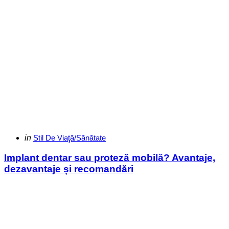
Categories
Posted
in
Stil De Viaţă/Sănătate
in
Implant dentar sau proteză mobilă? Avantaje,
dezavantaje și recomandări