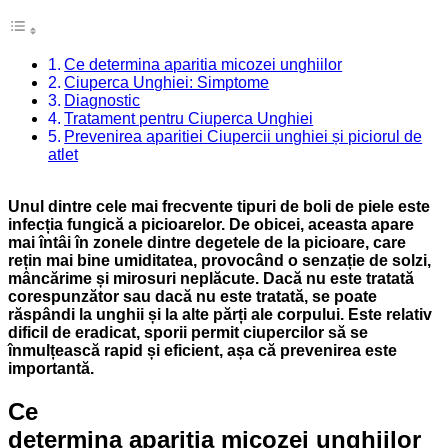
Ce determina aparitia micozei unghiilor
Ciuperca Unghiei: Simptome
Diagnostic
Tratament pentru Ciuperca Unghiei
Prevenirea aparitiei Ciupercii unghiei și piciorul de
atlet
Unul dintre cele mai frecvente tipuri de boli de piele este
infecția fungică a picioarelor. De obicei, aceasta apare
mai întâi în zonele dintre degetele de la picioare, care
rețin mai bine umiditatea, provocând o senzație de solzi,
mâncărime și mirosuri neplăcute. Dacă nu este tratată
corespunzător sau dacă nu este tratată, se poate
răspândi la unghii și la alte părți ale corpului. Este relativ
dificil de eradicat, sporii permit ciupercilor să se
înmulțească rapid și eficient, așa că prevenirea este
importantă.
Ce
determina aparitia micozei unghiilor