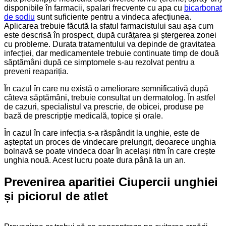
disponibile în farmacii, spalari frecvente cu apa cu
bicarbonat
de sodiu
sunt suficiente pentru a vindeca afecțiunea.
Aplicarea trebuie făcută la sfatul farmacistului sau așa cum
este descrisă în prospect, după curățarea și ștergerea zonei
cu probleme. Durata tratamentului va depinde de gravitatea
infecției, dar medicamentele trebuie continuate timp de două
săptămâni după ce simptomele s-au rezolvat pentru a
preveni reapariția.
În cazul în care nu există o ameliorare semnificativă după
câteva săptămâni, trebuie consultat un dermatolog. În astfel
de cazuri, specialistul va prescrie, de obicei, produse pe
bază de prescripție medicală, topice și orale.
În cazul în care infecția s-a răspândit la unghie, este de
așteptat un proces de vindecare prelungit, deoarece unghia
bolnavă se poate vindeca doar în același ritm în care crește
unghia nouă. Acest lucru poate dura până la un an.
Prevenirea aparitiei Ciupercii unghiei
și piciorul de atlet