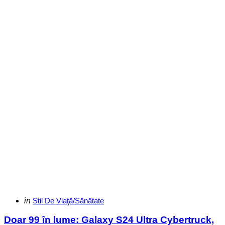
Categories
Posted
in
Stil De Viaţă/Sănătate
in
Doar 99 în lume: Galaxy S24 Ultra Cybertruck,