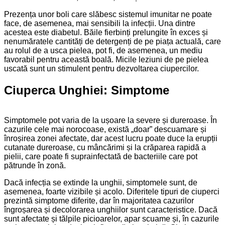
Prezența unor boli care slăbesc sistemul imunitar ne poate
face, de asemenea, mai sensibili la infecții. Una dintre
acestea este diabetul. Băile fierbinți prelungite în exces și
nenumăratele cantități de detergenți de pe piața actuală, care
au rolul de a usca pielea, pot fi, de asemenea, un mediu
favorabil pentru această boală. Micile leziuni de pe pielea
uscată sunt un stimulent pentru dezvoltarea ciupercilor.
Ciuperca Unghiei: Simptome
Simptomele pot varia de la ușoare la severe și dureroase. În
cazurile cele mai norocoase, există „doar” descuamare și
înroșirea zonei afectate, dar acest lucru poate duce la erupții
cutanate dureroase, cu mâncărimi și la crăparea rapidă a
pielii, care poate fi suprainfectată de bacteriile care pot
pătrunde în zonă.
Dacă infecția se extinde la unghii, simptomele sunt, de
asemenea, foarte vizibile și acolo. Diferitele tipuri de ciuperci
prezintă simptome diferite, dar în majoritatea cazurilor
îngroșarea și decolorarea unghiilor sunt caracteristice. Dacă
sunt afectate și tălpile picioarelor, apar scuame și, în cazurile