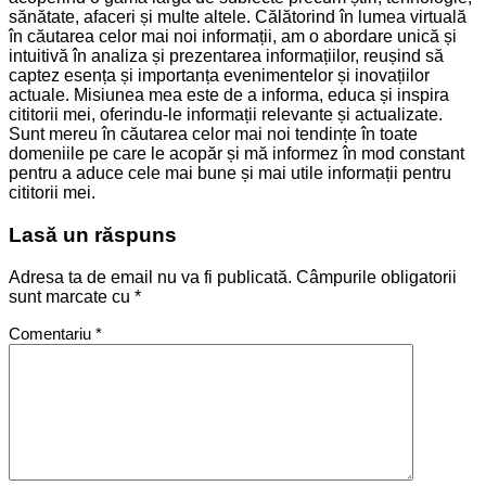
sănătate, afaceri și multe altele. Călătorind în lumea virtuală
în căutarea celor mai noi informații, am o abordare unică și
intuitivă în analiza și prezentarea informațiilor, reușind să
captez esența și importanța evenimentelor și inovațiilor
actuale. Misiunea mea este de a informa, educa și inspira
cititorii mei, oferindu-le informații relevante și actualizate.
Sunt mereu în căutarea celor mai noi tendințe în toate
domeniile pe care le acopăr și mă informez în mod constant
pentru a aduce cele mai bune și mai utile informații pentru
cititorii mei.
Lasă un răspuns
Adresa ta de email nu va fi publicată.
Câmpurile obligatorii
sunt marcate cu
*
Comentariu
*