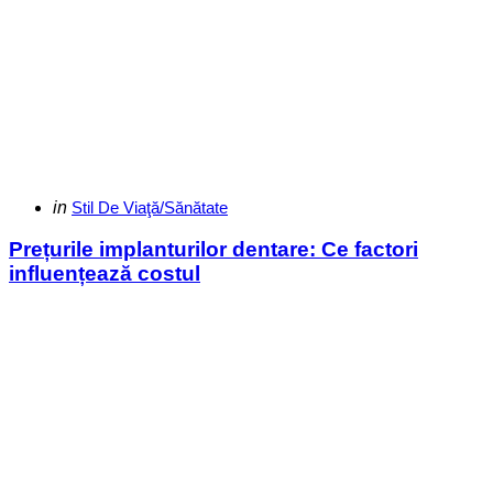
Categories
Posted
in
Stil De Viaţă/Sănătate
in
Prețurile implanturilor dentare: Ce factori
influențează costul