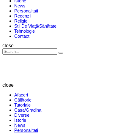
Istorie
News
Personalitati
Recenzii
Religie
Stil De Viaţă/Sănătate
Tehnologie
Contact
Search
close
Search
Search
for:
Revista
Magazin
close
Afaceri
Călătorie
Tutoriale
Casa/Gradina
Diverse
Istorie
News
Personalitati