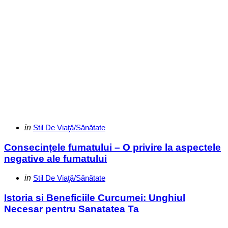
Categories
Posted
in
Stil De Viaţă/Sănătate
in
Consecințele fumatului – O privire la aspectele
negative ale fumatului
Categories
Posted
in
Stil De Viaţă/Sănătate
in
Istoria si Beneficiile Curcumei: Unghiul
Necesar pentru Sanatatea Ta