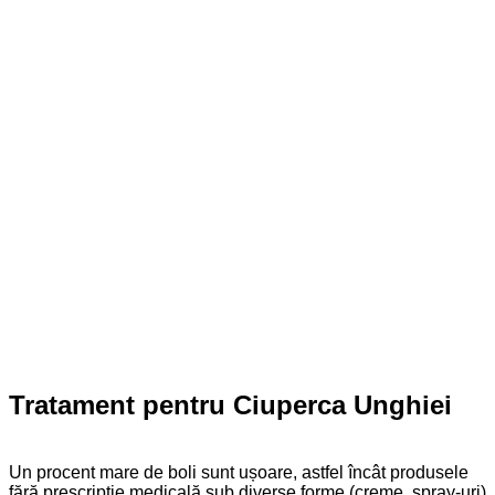
Tratament pentru Ciuperca Unghiei
Un procent mare de boli sunt ușoare, astfel încât produsele
fără prescripție medicală sub diverse forme (creme, spray-uri)