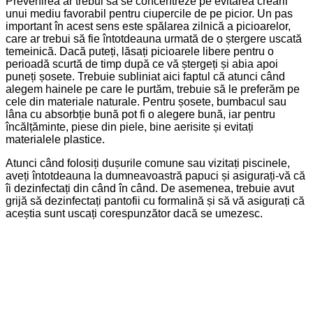
Prevenirea ar trebui să se concentreze pe evitarea creării
unui mediu favorabil pentru ciupercile de pe picior. Un pas
important în acest sens este spălarea zilnică a picioarelor,
care ar trebui să fie întotdeauna urmată de o ștergere uscată
temeinică. Dacă puteți, lăsați picioarele libere pentru o
perioadă scurtă de timp după ce vă ștergeți și abia apoi
puneți șosete. Trebuie subliniat aici faptul că atunci când
alegem hainele pe care le purtăm, trebuie să le preferăm pe
cele din materiale naturale. Pentru șosete, bumbacul sau
lâna cu absorbție bună pot fi o alegere bună, iar pentru
încălțăminte, piese din piele, bine aerisite și evitați
materialele plastice.
Atunci când folosiți dușurile comune sau vizitați piscinele,
aveți întotdeauna la dumneavoastră papuci și asigurați-vă că
îi dezinfectați din când în când. De asemenea, trebuie avut
grijă să dezinfectați pantofii cu formalină și să vă asigurați că
aceștia sunt uscați corespunzător dacă se umezesc.