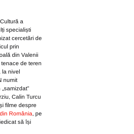
 Cultură a
i specialiști
nizat cercetări de
cul prin
oală din Valenii
r tenace de teren
 la nivel
N numit
 „samizdat”
ziu, Calin Turcu
și filme despre
din România
, pe
edicat să își