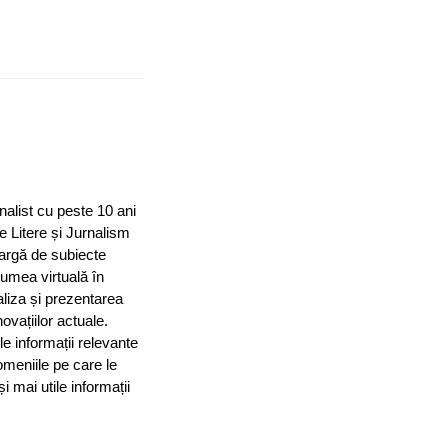
nalist cu peste 10 ani
e Litere și Jurnalism
largă de subiecte
 lumea virtuală în
aliza și prezentarea
ovațiilor actuale.
le informații relevante
omeniile pe care le
mai utile informații