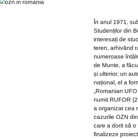
În anul 1971, su
Studenților din Bu
interesați de stud
teren, arhivând 
numeroase întâlni
de Munte, a făcut
și ulterior, un au
național, el a f
„Romanian UFO R
numit RUFOR (27 
a organizat cea m
cazurile OZN din
care a dorit să o
finalizeze proiect