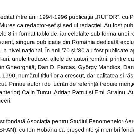
 editat între anii 1994-1996 publicația „RUFOR”, cu 
ureș ca redactor-șef și sediul redacției. Au fost publ
e 8 în format tabloide, iar celelalte sub forma unei 
rezent, singura publicație din România dedicată excl
 la nivel național. În anii ’70 și ’80 au fost publicate
uri, unele traduse, altele de autori români, printre 
in Gheorghiță, Dan D. Farcas, György Mandics, Dan
1990, numărul titlurilor a crescut, dar calitatea și ră
t. Printre autorii de lucrări de referință trebuie menți
anterior) Calin Turcu, Adrian Patrut și Emil Strainu. A
ceri.
ost fondată Asociația pentru Studiul Fenomenelor Aer
ASFAN), cu Ion Hobana ca președinte și membri fondat