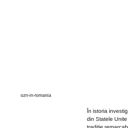
ozn-in-romania
În istoria inves
din Statele Unit
tradiție remarcabi