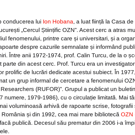
b conducerea lui
Ion Hobana
, a luat ființă la Casa de
curești „Cercul Științific OZN”. Acest cerc a atras mulț
iul fenomenului, printre care și universitari, și a orga
rapoarte despre cazurile semnalate și informând publi
ri. Între anii 1972-1974, prof. Calin Turcu, de la o șc
 parte din acest cerc. Prof. Turcu era un investigato
tor prolific de lucrări dedicate acestui subiect. În 1977,
ormat un grup informal de cercetare a fenomenului OZ
esearchers (RUFOR)”. Grupul a publicat un buletin
numere, 1979-1986), cu o circulație limitată. Mai târ
ai voluminoasă arhivă de rapoarte scrise, fotografii 
 România și din 1992, cea mai mare bibliotecă
OZN 
 facă publică. Decesul său prematur din 2006 i-a împi
ele.