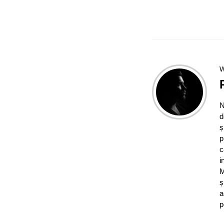
W
N
d
ș
p
c
i
M
ș
a
p