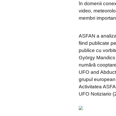
în domenii conexe
video, meteorolog
membri importanț
ASFAN a analizat
fiind publicate p
publice cu vorbit
György Mandics ș
numără cooptarea
UFO and Abducti
grupul european 
Activitatea ASFAN
UFO Notiziario (