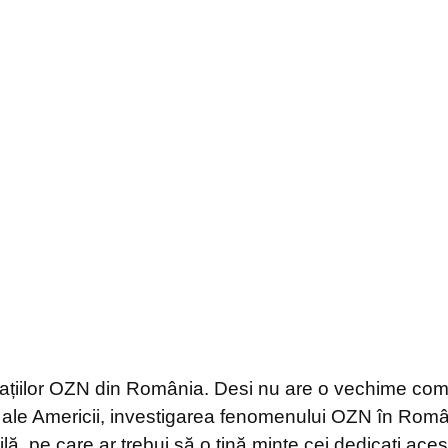
tigațiilor OZN din România. Desi nu are o vechime co
e ale Americii, investigarea fenomenului OZN în Româ
lă, pe care ar trebui să o țină minte cei dedicați aceste