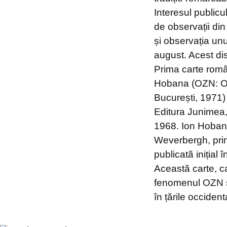
Interesul public
de observații din
și observația un
august. Acest disc
Prima carte român
Hobana (OZN: O 
București, 1971)
Editura Junimea, 
1968. Ion Hobana
Weverbergh, print
publicată inițial
Această carte, ca
fenomenul OZN se 
în țările occident