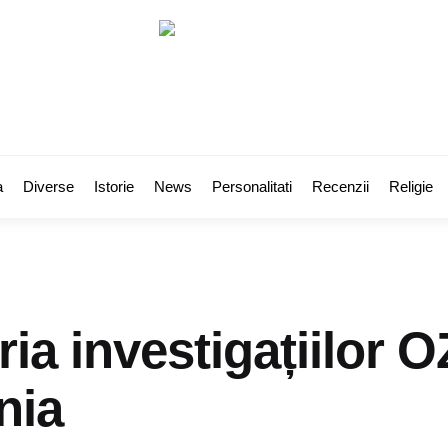
a
Diverse
Istorie
News
Personalitati
Recenzii
Religie
oria investigațiilor 
nia