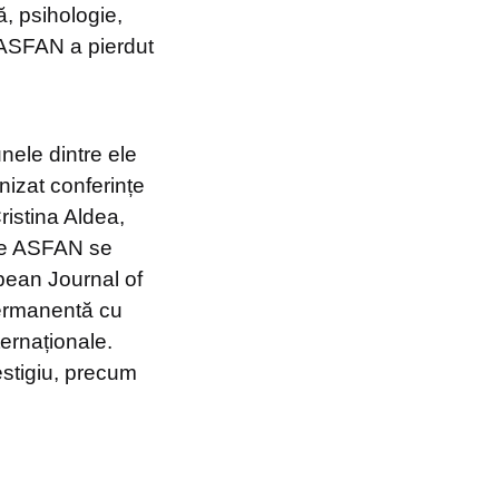
ă, psihologie,
ni ASFAN a pierdut
nele dintre ele
nizat conferințe
ristina Aldea,
ale ASFAN se
pean Journal of
permanentă cu
ernaționale.
estigiu, precum