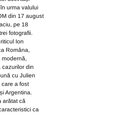
în urma valului
AROM din 17 august
aciu, pe 18
ei fotografii.
iticul Ion
ica Româna,
ă modernă,
 cazurilor din
eună cu Julien
 care a fost
și Argentina.
a arătat că
aracteristici ca