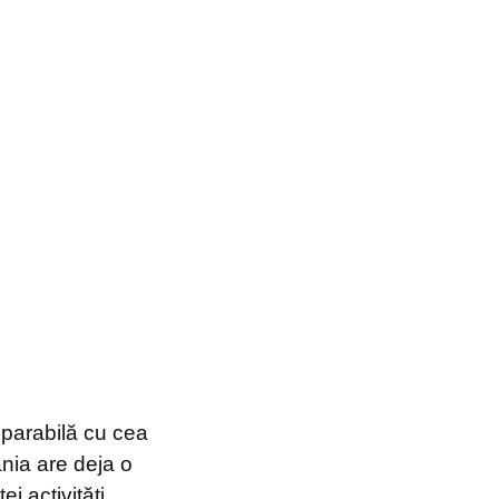
mparabilă cu cea
nia are deja o
i activități.