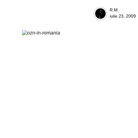
Posted
R.M.
iulie 23, 2009
by