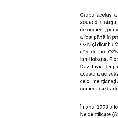
Grupul același a
2008) din Târgu M
de numere, primel
a fost până în p
OZN și distribuită
cărți despre OZN-
Ion Hobana, Flor
Davidovici. După 
acestora au scăzu
celor menționați 
numeroase tradu
În anul 1998 a f
Neidentificate (