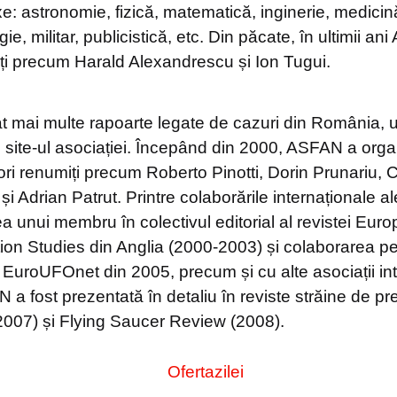
: astronomie, fizică, matematică, inginerie, medicin
ie, militar, publicistică, etc. Din păcate, în ultimii a
i precum Harald Alexandrescu și Ion Tugui.
 mai multe rapoarte legate de cazuri din România, u
e site-ul asociației. Începând din 2000, ASFAN a orga
ori renumiți precum Roberto Pinotti, Dorin Prunariu, C
i Adrian Patrut. Printre colaborările internaționale 
 unui membru în colectivul editorial al revistei Euro
on Studies din Anglia (2000-2003) și colaborarea 
EuroUFOnet din 2005, precum și cu alte asociații int
 a fost prezentată în detaliu în reviste străine de pr
2007) și Flying Saucer Review (2008).