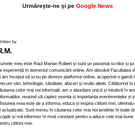
Urmărește-ne și pe
Google News
ritten by
R.M.
umele meu este Raul Marian Robert și sunt un pasionat scriitor și jur
e experiență în domeniul comunicării online. Am absolvit Facultatea d
i am început să scriu pe diverse platforme online, acoperind o gamă 
recum știri, tehnologie, sănătate, afaceri și multe altele. Călătorind în
ăutarea celor mai noi informații, am o abordare unică și intuitivă în an
nformațiilor, reușind să captez esența și importanța evenimentelor și in
isiunea mea este de a informa, educa și inspira cititorii mei, oferindu-
i actualizate. Sunt mereu în căutarea celor mai noi tendințe în toate d
copăr și mă informez în mod constant pentru a aduce cele mai bune și 
entru cititorii mei.