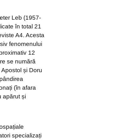
Peter Leb (1957-
icate în total 21
reviste A4. Acesta
usiv fenomenului
 aproximativ 12
care se numără
 Apostol și Doru
spândirea
onați (în afara
u apărut și
ospațiale
ori specializați