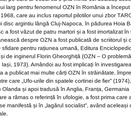
ului larg pentru fenomenul OZN în România a început 
 1968, care au inclus raportul pilotilor unui zbor T
ui disc argintiu lângă Cluj-Napoca, în pădurea Hoia B
 a fost văzut de patru martori și a fost imortalizat în tr
ească despre OZN a fost publicată de scriitorul și cr
sfidare pentru rațiunea umană, Editura Encicloped
 și de inginerul Florin Gheorghiță (OZN – O problem
Iași, 1973). Amândoi au fost implicați în investigarea
 a publicat mai multe cărți OZN în străinătate, împr
re care „Ufo-urile din spatele cortinei de fier” (1974),
 în Olanda și apoi tradusă în Anglia, Franța, Germania 
re a rămas o referință în ufologie, a fost prima care 
manifestă și în „lagărul socialist”, având aceleași c
ale.