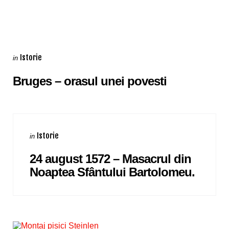
Categories
Posted
Istorie
in
in
Bruges – orasul unei povesti
Categories
Posted
Istorie
in
in
24 august 1572 – Masacrul din
Noaptea Sfântului Bartolomeu.