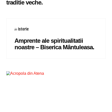
traditie veche.
Categories
Posted
Istorie
in
in
Amprente ale spiritualitatii
noastre – Biserica Mântuleasa.