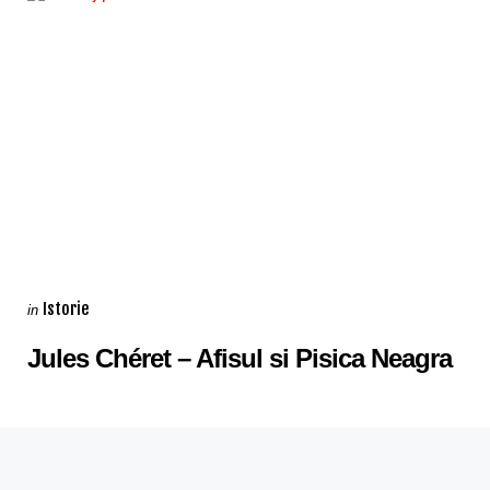
Categories
Posted
Istorie
in
in
Jules Chéret – Afisul si Pisica Neagra