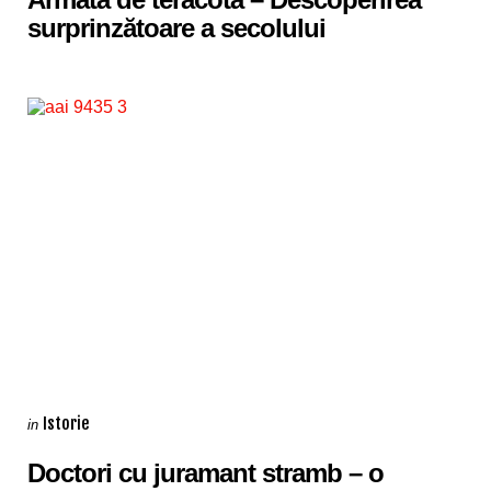
surprinzătoare a secolului
Categories
Posted
Istorie
in
in
Doctori cu juramant stramb – o