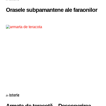
in
Orasele subpamantene ale faraonilor
Categories
Posted
Istorie
in
in
Armata de teracotă – Descoperirea