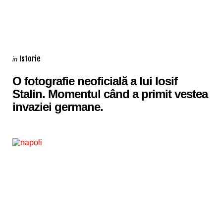
Categories
Posted
Istorie
in
in
O fotografie neoficială a lui Iosif
Stalin. Momentul când a primit vestea
invaziei germane.