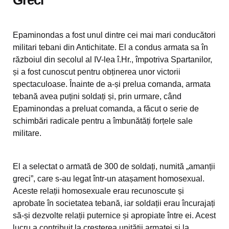
Greci”
Epaminondas a fost unul dintre cei mai mari conducători
militari tebani din Antichitate. El a condus armata sa în
războiul din secolul al IV-lea î.Hr., împotriva Spartanilor,
și a fost cunoscut pentru obținerea unor victorii
spectaculoase. Înainte de a-și prelua comanda, armata
tebană avea puțini soldați și, prin urmare, când
Epaminondas a preluat comanda, a făcut o serie de
schimbări radicale pentru a îmbunătăți forțele sale
militare.
El a selectat o armată de 300 de soldați, numită „amanții
greci”, care s-au legat într-un atașament homosexual.
Aceste relații homosexuale erau recunoscute și
aprobate în societatea tebană, iar soldații erau încurajați
să-și dezvolte relații puternice și apropiate între ei. Acest
lucru a contribuit la creșterea unității armatei și la