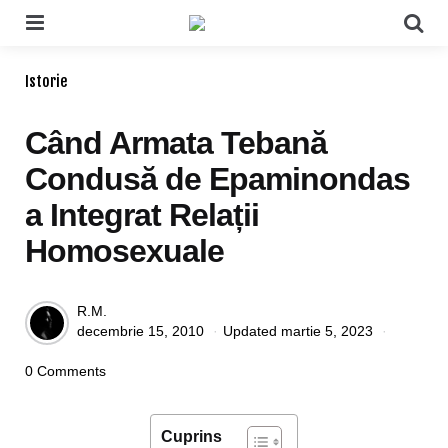
Menu
Se
Categories
Istorie
Când Armata Tebană
Condusă de Epaminondas
a Integrat Relații
Homosexuale
Posted
R.M.
decembrie 15, 2010
Updated
martie 5, 2023
by
0 Comments
Cuprins