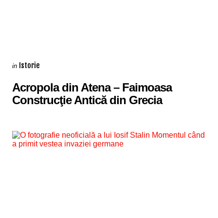
Categories
Posted
Istorie
in
in
Acropola din Atena – Faimoasa
Construcţie Antică din Grecia