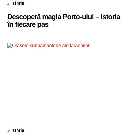
Categories
Posted
Istorie
in
in
Descoperă magia Porto-ului – Istoria
în fiecare pas
Categories
Posted
Istorie
in