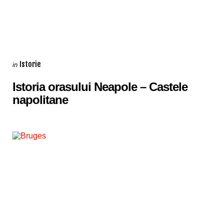
Categories
Posted
Istorie
in
in
Istoria orasului Neapole – Castele
napolitane