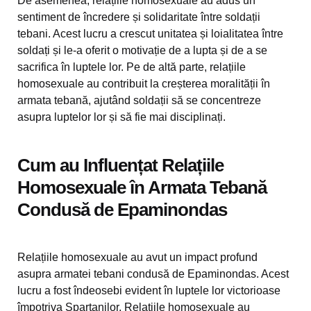
De asemenea, relațiile homosexuale au adus un
sentiment de încredere și solidaritate între soldații
tebani. Acest lucru a crescut unitatea și loialitatea între
soldați și le-a oferit o motivație de a lupta și de a se
sacrifica în luptele lor. Pe de altă parte, relațiile
homosexuale au contribuit la creșterea moralității în
armata tebană, ajutând soldații să se concentreze
asupra luptelor lor și să fie mai disciplinați.
Cum au Influențat Relațiile
Homosexuale în Armata Tebană
Condusă de Epaminondas
Relațiile homosexuale au avut un impact profund
asupra armatei tebani condusă de Epaminondas. Acest
lucru a fost îndeosebi evident în luptele lor victorioase
împotriva Spartanilor. Relațiile homosexuale au