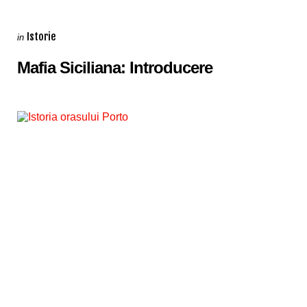
Categories
Posted
Istorie
in
in
Mafia Siciliana: Introducere