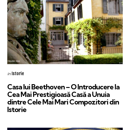
Categories
Posted
Istorie
in
in
Casa lui Beethoven – O Introducere la
Cea Mai Prestigioasă Casă a Unuia
dintre Cele Mai Mari Compozitori din
Istorie