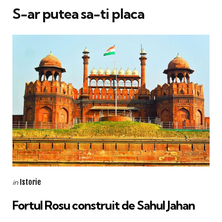
S-ar putea sa-ti placa
Categories
Posted
Istorie
in
in
Fortul Rosu construit de Sahul Jahan