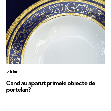
Categories
Posted
Istorie
in
in
Cand au aparut primele obiecte de
portelan?