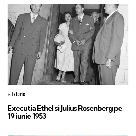
Categories
Posted
Istorie
in
in
Executia Ethel si Julius Rosenberg pe
19 iunie 1953