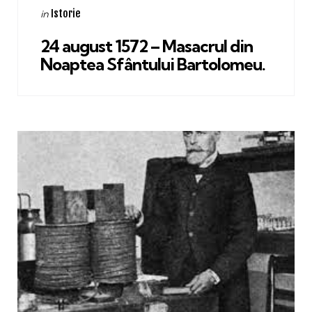
Categories
Posted
Istorie
in
in
24 august 1572 – Masacrul din
Noaptea Sfântului Bartolomeu.