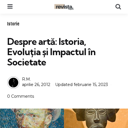
Menu
Se
Categories
Istorie
Despre artă: Istoria,
Evoluția și Impactul în
Societate
Posted
R.M.
aprilie 26, 2012
Updated
februarie 15, 2023
by
0 Comments