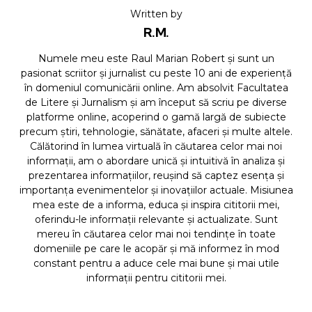
Written by
R.M.
Numele meu este Raul Marian Robert și sunt un
pasionat scriitor și jurnalist cu peste 10 ani de experiență
în domeniul comunicării online. Am absolvit Facultatea
de Litere și Jurnalism și am început să scriu pe diverse
platforme online, acoperind o gamă largă de subiecte
precum știri, tehnologie, sănătate, afaceri și multe altele.
Călătorind în lumea virtuală în căutarea celor mai noi
informații, am o abordare unică și intuitivă în analiza și
prezentarea informațiilor, reușind să captez esența și
importanța evenimentelor și inovațiilor actuale. Misiunea
mea este de a informa, educa și inspira cititorii mei,
oferindu-le informații relevante și actualizate. Sunt
mereu în căutarea celor mai noi tendințe în toate
domeniile pe care le acopăr și mă informez în mod
constant pentru a aduce cele mai bune și mai utile
informații pentru cititorii mei.