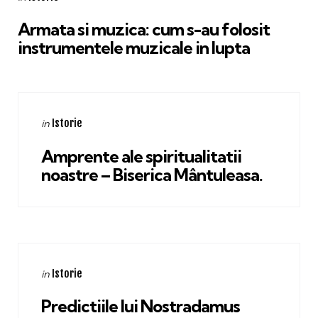
in
Armata si muzica: cum s-au folosit
instrumentele muzicale in lupta
Categories
Posted
Istorie
in
in
Amprente ale spiritualitatii
noastre – Biserica Mântuleasa.
Categories
Posted
Istorie
in
in
Predictiile lui Nostradamus