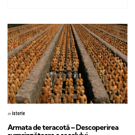
Categories
Posted
Istorie
in
in
Armata de teracotă – Descoperirea