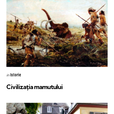
Categories
Posted
Istorie
in
in
Civilizația mamutului