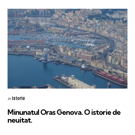
Categories
Posted
Istorie
in
in
Minunatul Oras Genova. O istorie de
neuitat.