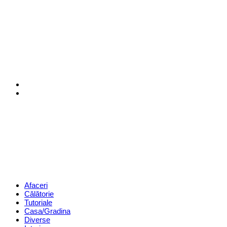
Menu
Search
Revista
Magazin
Menu
Afaceri
Călătorie
Tutoriale
Casa/Gradina
Diverse