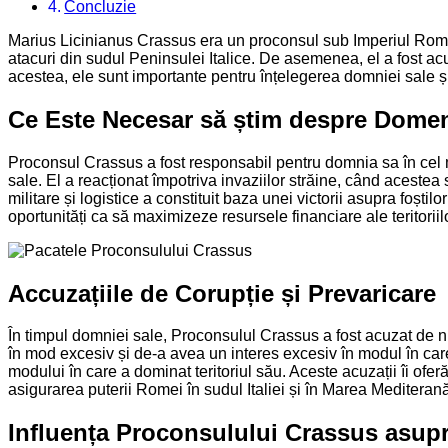
Concluzie
Marius Licinianus Crassus era un proconsul sub Imperiul Roman 
atacuri din sudul Peninsulei Italice. De asemenea, el a fost acu
acestea, ele sunt importante pentru înțelegerea domniei sale și 
Ce Este Necesar să știm despre Dome
Proconsul Crassus a fost responsabil pentru domnia sa în cel ma
sale. El a reacționat împotriva invaziilor străine, când acestea s
militare și logistice a constituit baza unei victorii asupra foșt
oportunități ca să maximizeze resursele financiare ale teritori
Accuzațiile de Corupție și Prevaricare
În timpul domniei sale, Proconsulul Crassus a fost acuzat de num
în mod excesiv și de-a avea un interes excesiv în modul în care a
modului în care a dominat teritoriul său. Aceste acuzații îi oferă
asigurarea puterii Romei în sudul Italiei și în Marea Mediteran
Influența Proconsulului Crassus asup