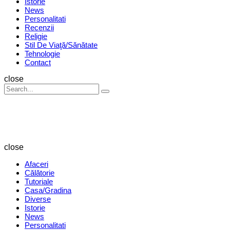
Istorie
News
Personalitati
Recenzii
Religie
Stil De Viaţă/Sănătate
Tehnologie
Contact
Search
close
Search
Search
for:
Revista
Magazin
close
Afaceri
Călătorie
Tutoriale
Casa/Gradina
Diverse
Istorie
News
Personalitati