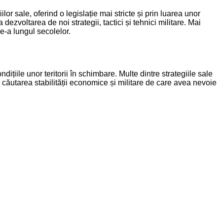
or sale, oferind o legislație mai stricte și prin luarea unor
dezvoltarea de noi strategii, tactici și tehnici militare. Mai
e-a lungul secolelor.
țiile unor teritorii în schimbare. Multe dintre strategiile sale
căutarea stabilității economice și militare de care avea nevoie