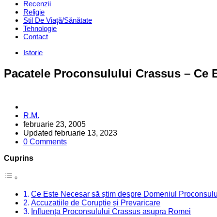
Recenzii
Religie
Stil De Viaţă/Sănătate
Tehnologie
Contact
Categories
Istorie
Pacatele Proconsulului Crassus – Ce 
Posted
R.M.
by
februarie 23, 2005
Updated
februarie 13, 2023
0 Comments
Cuprins
Ce Este Necesar să știm despre Domeniul Proconsulu
Accuzațiile de Corupție și Prevaricare
Influența Proconsulului Crassus asupra Romei