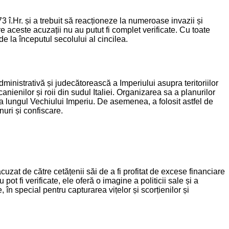
î.Hr. și a trebuit să reacționeze la numeroase invazii și
e aceste acuzații nu au putut fi complet verificate. Cu toate
e la începutul secolului al cincilea.
ministrativă și judecătorească a Imperiului asupra teritoriilor
canienilor și roii din sudul Italiei. Organizarea sa a planurilor
e-a lungul Vechiului Imperiu. De asemenea, a folosit astfel de
uri și confiscare.
uzat de către cetățenii săi de a fi profitat de excese financiare
ot fi verificate, ele oferă o imagine a politicii sale și a
 în special pentru capturarea vițelor și scorțienilor și