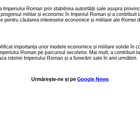
mperiului Roman prin stabilirea autorității sale asupra provinciil
a progresul militar și economic în Imperiul Roman și a contribuit la 
le pentru căutarea intereselor economice și militare ale Romei d
icat importanța unor modele economice și militare solide în condi
periului Roman pe parcursul secolelor. Mai mult, a contribuit la 
a istoriei Imperiului Roman și a funerării sale în anii următori.
Urmărește-ne și pe
Google News