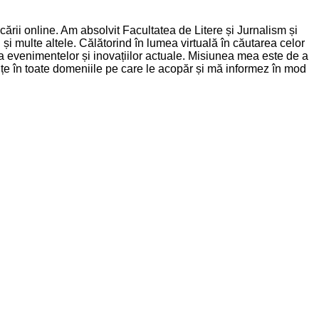
rii online. Am absolvit Facultatea de Litere și Jurnalism și
și multe altele. Călătorind în lumea virtuală în căutarea celor
nța evenimentelor și inovațiilor actuale. Misiunea mea este de a
dințe în toate domeniile pe care le acopăr și mă informez în mod