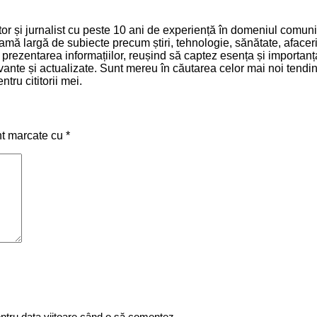
 și jurnalist cu peste 10 ani de experiență în domeniul comunică
mă largă de subiecte precum știri, tehnologie, sănătate, afaceri 
și prezentarea informațiilor, reușind să captez esența și importa
relevante și actualizate. Sunt mereu în căutarea celor mai noi ten
tru cititorii mei.
nt marcate cu
*
entru data viitoare când o să comentez.