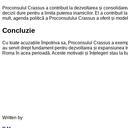
Proconsulul Crassus a contribuit la dezvoltarea și consolidarea I
decizii dure pentru a limita puterea inamicilor. El a contribuit l
mult, agenda politică a Proconsulului Crassus a oferit și mode
Concluzie
Cu toate acuzațiile împotriva sa, Proconsulul Crassus a exemplif
au servit drept fundament pentru dezvoltarea și expansiunea Im
Roma în acea perioadă. Aceste motivații și înțelegeri stau la baz
Written by