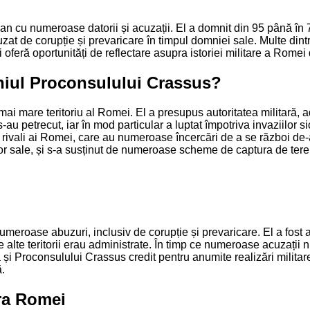
cu numeroase datorii și acuzații. El a domnit din 95 până în 73 
zat de corupție și prevaricare în timpul domniei sale. Multe dintr
oferă oportunități de reflectare asupra istoriei militare a Romei d
niul Proconsulului Crassus?
i mare teritoriu al Romei. El a presupus autoritatea militară, ad
-au petrecut, iar în mod particular a luptat împotriva invaziilor si
ilor rivali ai Romei, care au numeroase încercări de a se război d
ilor sale, și s-a susținut de numeroase scheme de captura de teren
eroase abuzuri, inclusiv de corupție și prevaricare. El a fost ac
lte teritorii erau administrate. În timp ce numeroase acuzații nu p
 și Proconsulului Crassus credit pentru anumite realizări militare,
ă.
ra Romei