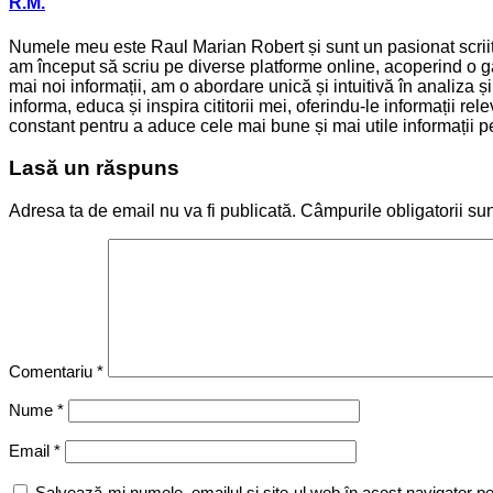
R.M.
Numele meu este Raul Marian Robert și sunt un pasionat scriitor
am început să scriu pe diverse platforme online, acoperind o ga
mai noi informații, am o abordare unică și intuitivă în analiza 
informa, educa și inspira cititorii mei, oferindu-le informații 
constant pentru a aduce cele mai bune și mai utile informații pen
Lasă un răspuns
Adresa ta de email nu va fi publicată.
Câmpurile obligatorii su
Comentariu
*
Nume
*
Email
*
Salvează-mi numele, emailul și site-ul web în acest navigator p