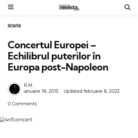
Menu
Se
Categories
Istorie
Concertul Europei –
Echilibrul puterilor în
Europa post-Napoleon
Posted
R.M.
ianuarie 18, 2015
Updated
februarie 8, 2023
by
0 Comments