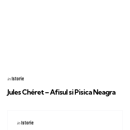
Categories
Posted
Istorie
in
in
Jules Chéret – Afisul si Pisica Neagra
Categories
Posted
Istorie
in
in