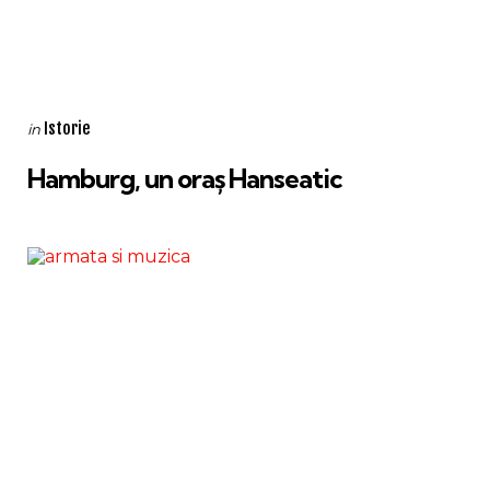
Categories
Posted
Istorie
in
in
Hamburg, un oraș Hanseatic