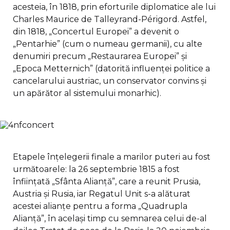
acesteia, în 1818, prin eforturile diplomatice ale lui
Charles Maurice de Talleyrand-Périgord. Astfel,
din 1818, „Concertul Europei” a devenit o
„Pentarhie” (cum o numeau germanii), cu alte
denumiri precum „Restaurarea Europei” și
„Epoca Metternich” (datorită influenței politice a
cancelarului austriac, un conservator convins și
un apărător al sistemului monarhic).
Etapele înțelegerii finale a marilor puteri au fost
următoarele: la 26 septembrie 1815 a fost
înființată „Sfânta Alianță”, care a reunit Prusia,
Austria și Rusia, iar Regatul Unit s-a alăturat
acestei alianțe pentru a forma „Quadrupla
Alianță”, în același timp cu semnarea celui de-al