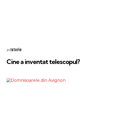
Categories
Posted
Istorie
in
in
Cine a inventat telescopul?