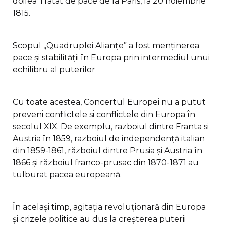
doilea Tratat de pace de la Paris, la 20 noiembrie
1815.
Scopul „Quadruplei Alianțe” a fost menținerea
pace și stabilității în Europa prin intermediul unui
echilibru al puterilor
Cu toate acestea, Concertul Europei nu a putut
preveni conflictele si conflictele din Europa în
secolul XIX. De exemplu, razboiul dintre Franta si
Austria în 1859, razboiul de independență italian
din 1859-1861, războiul dintre Prusia și Austria în
1866 și războiul franco-prusac din 1870-1871 au
tulburat pacea europeană.
În același timp, agitația revoluționară din Europa
și crizele politice au dus la creșterea puterii