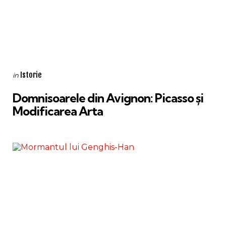
Categories
Posted
Istorie
in
in
Domnisoarele din Avignon: Picasso și
Modificarea Arta