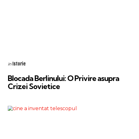
Categories
Posted
Istorie
in
in
Blocada Berlinului: O Privire asupra
Crizei Sovietice