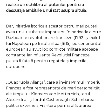
realiza un echilibru al puterilor pentru a
descuraja ambițiile unui stat asupra altuia.
Dar, inițiativa istorică a acestor patru mari puteri
avea un alt substrat important: în perioada dintre
Razboaiele revolutionare franceze (1792) și exilul
lui Napoleon pe Insula Elba (1815), pe continentul
european au avut loc conflicte militare aproape
constante, iar influența Revoluției Franceze
putea fi fatală pentru regatele și imperiile
europene.
„Quadrupla Alianță”, care a învins Primul Imperiu
Francez, a fost reprezentată de mari personalități
ale timpului: Klemens von Metternich, tarul
Alexandru I și lordul Castlereagh. Schimbarea
politicii externe a Frantei a permis alăturarea