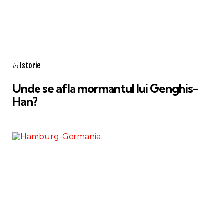
Categories
Posted
Istorie
in
in
Unde se afla mormantul lui Genghis-
Han?