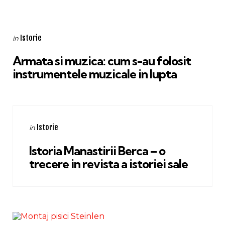
Categories
Posted
Istorie
in
in
Armata si muzica: cum s-au folosit
instrumentele muzicale in lupta
Categories
Posted
Istorie
in
in
Istoria Manastirii Berca – o
trecere in revista a istoriei sale