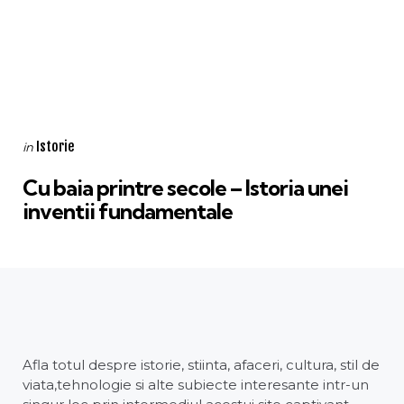
Categories
Posted
Istorie
in
in
Cu baia printre secole – Istoria unei
inventii fundamentale
Afla totul despre istorie, stiinta, afaceri, cultura, stil de
viata,tehnologie si alte subiecte interesante intr-un