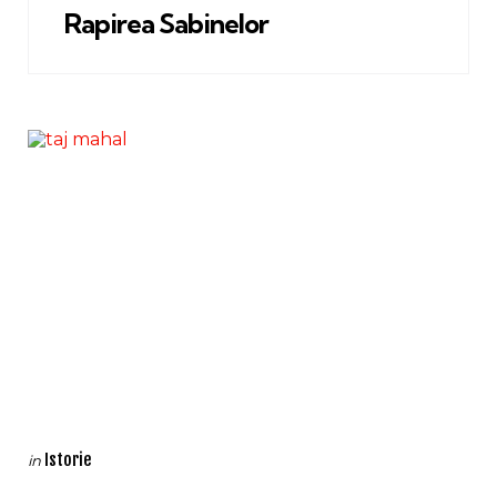
Rapirea Sabinelor
Categories
Posted
Istorie
in
in