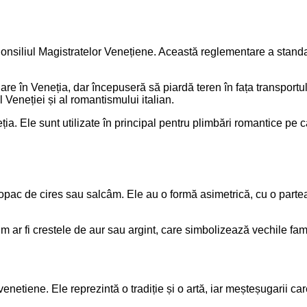
Consiliul Magistratelor Venețiene. Această reglementare a standa
are în Veneția, dar începuseră să piardă teren în fața transportu
 Veneției și al romantismului italian.
ția. Ele sunt utilizate în principal pentru plimbări romantice pe 
copac de cires sau salcâm. Ele au o formă asimetrică, cu o part
ar fi crestele de aur sau argint, care simbolizează vechile famil
 venetiene. Ele reprezintă o tradiție și o artă, iar meșteșugarii 