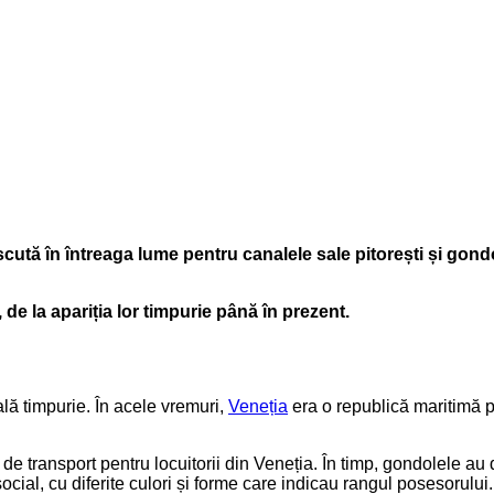
oscută în întreaga lume pentru canalele sale pitorești și gond
 de la apariția lor timpurie până în prezent.
ă timpurie. În acele vremuri,
Veneția
era o republică maritimă pu
e transport pentru locuitorii din Veneția. În timp, gondolele au d
ocial, cu diferite culori și forme care indicau rangul posesorului.