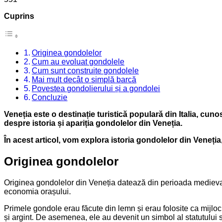
Cuprins
Originea gondolelor
Cum au evoluat gondolele
Cum sunt construite gondolele
Mai mult decât o simplă barcă
Povestea gondolierului și a gondolei
Concluzie
Veneția este o destinație turistică populară din Italia, cun
despre istoria și apariția gondolelor din Veneția.
În acest articol, vom explora istoria gondolelor din Veneția,
Originea gondolelor
Originea gondolelor din Veneția datează din perioada medieval
economia orașului.
Primele gondole erau făcute din lemn și erau folosite ca mijloc d
și argint. De asemenea, ele au devenit un simbol al statutului s