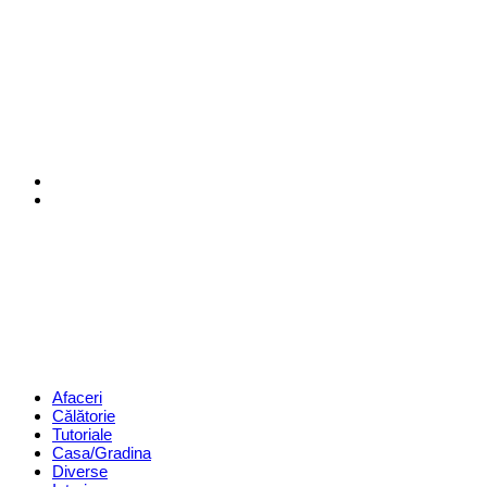
Menu
Search
Revista
Magazin
Menu
Afaceri
Călătorie
Tutoriale
Casa/Gradina
Diverse