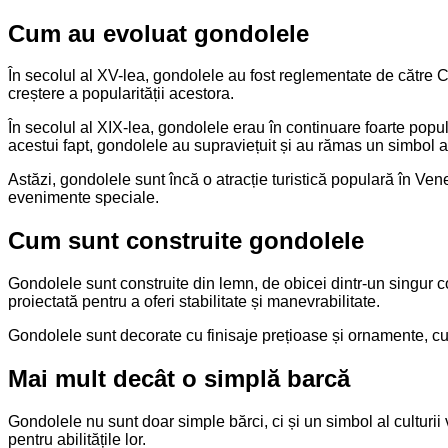
Cum au evoluat gondolele
În secolul al XV-lea, gondolele au fost reglementate de către 
creștere a popularității acestora.
În secolul al XIX-lea, gondolele erau în continuare foarte popul
acestui fapt, gondolele au supraviețuit și au rămas un simbol al
Astăzi, gondolele sunt încă o atracție turistică populară în Vene
evenimente speciale.
Cum sunt construite gondolele
Gondolele sunt construite din lemn, de obicei dintr-un singur 
proiectată pentru a oferi stabilitate și manevrabilitate.
Gondolele sunt decorate cu finisaje prețioase și ornamente, cum 
Mai mult decât o simplă barcă
Gondolele nu sunt doar simple bărci, ci și un simbol al culturii
pentru abilitățile lor.