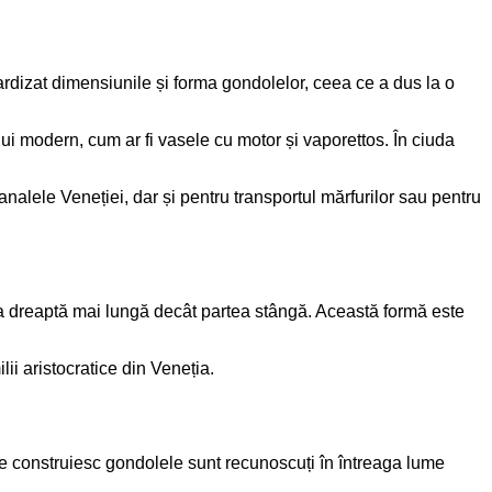
rdizat dimensiunile și forma gondolelor, ceea ce a dus la o
lui modern, cum ar fi vasele cu motor și vaporettos. În ciuda
canalele Veneției, dar și pentru transportul mărfurilor sau pentru
ea dreaptă mai lungă decât partea stângă. Această formă este
ii aristocratice din Veneția.
care construiesc gondolele sunt recunoscuți în întreaga lume