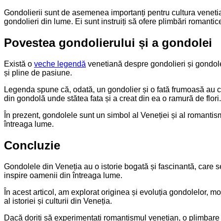
Gondolierii sunt de asemenea importanți pentru cultura venetia
gondolieri din lume. Ei sunt instruiți să ofere plimbări romanti
Povestea gondolierului și a gondolei
Există o
veche legendă
venetiană despre gondolieri și gondole
și pline de pasiune.
Legenda spune că, odată, un gondolier și o fată frumoasă au căl
din gondolă unde stătea fata și a creat din ea o ramură de flori
În prezent, gondolele sunt un simbol al Veneției și al romantismulu
întreaga lume.
Concluzie
Gondolele din Veneția au o istorie bogată și fascinantă, care se
inspire oamenii din întreaga lume.
În acest articol, am explorat originea și evoluția gondolelor, mo
al istoriei și culturii din Veneția.
Dacă doriți să experimentați romantismul venetian, o plimbare 