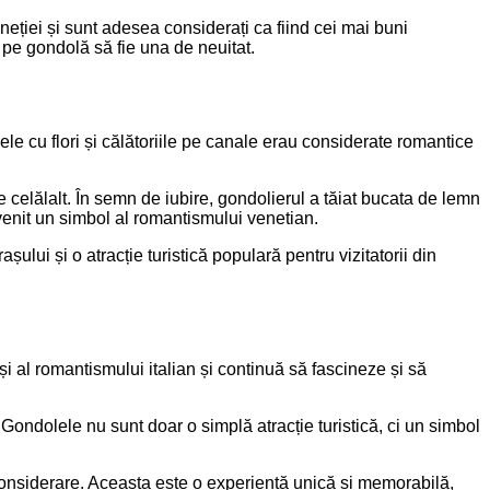
ției și sunt adesea considerați ca fiind cei mai buni
e pe gondolă să fie una de neuitat.
e cu flori și călătoriile pe canale erau considerate romantice
 celălalt. În semn de iubire, gondolierul a tăiat bucata de lemn
evenit un simbol al romantismului venetian.
șului și o atracție turistică populară pentru vizitatorii din
și al romantismului italian și continuă să fascineze și să
. Gondolele nu sunt doar o simplă atracție turistică, ci un simbol
considerare. Aceasta este o experiență unică și memorabilă,