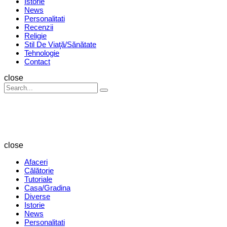
Istorie
News
Personalitati
Recenzii
Religie
Stil De Viaţă/Sănătate
Tehnologie
Contact
Search
close
Search
Search
for:
Revista
Magazin
close
Afaceri
Călătorie
Tutoriale
Casa/Gradina
Diverse
Istorie
News
Personalitati