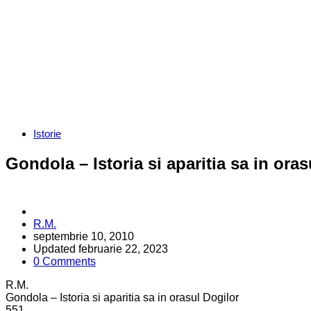
Categories
Istorie
Gondola – Istoria si aparitia sa in oras
Posted
R.M.
by
septembrie 10, 2010
Updated
februarie 22, 2023
0 Comments
R.M.
Gondola – Istoria si aparitia sa in orasul Dogilor
5
5
1