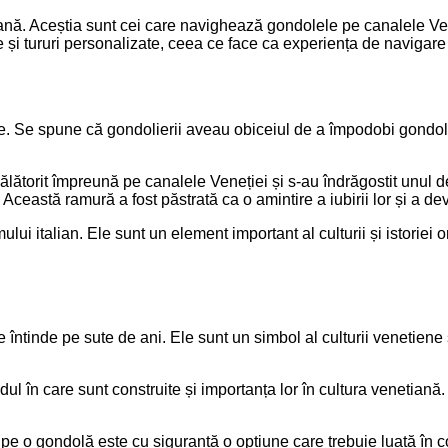
nă. Aceștia sunt cei care navighează gondolele pe canalele Vene
ce și tururi personalizate, ceea ce face ca experiența de navigar
. Se spune că gondolierii aveau obiceiul de a împodobi gondolel
ătorit împreună pe canalele Veneției și s-au îndrăgostit unul de
. Această ramură a fost păstrată ca o amintire a iubirii lor și a d
i italian. Ele sunt un element important al culturii și istoriei ora
 întinde pe sute de ani. Ele sunt un simbol al culturii venetiene 
dul în care sunt construite și importanța lor în cultura venetiană
pe o gondolă este cu siguranță o opțiune care trebuie luată în 