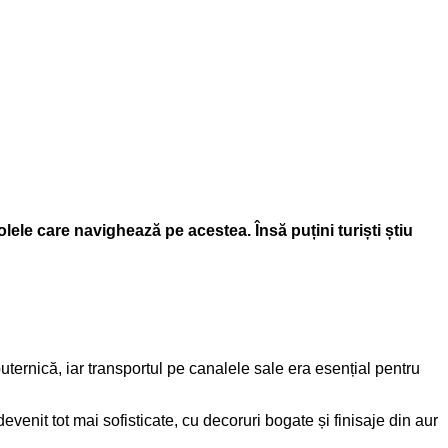
olele care navighează pe acestea. Însă puțini turiști știu
ternică, iar transportul pe canalele sale era esențial pentru
evenit tot mai sofisticate, cu decoruri bogate și finisaje din aur