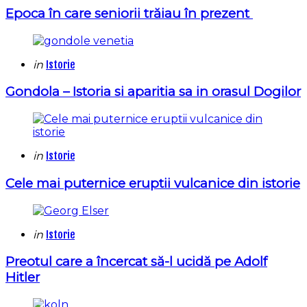
Epoca
în
care seniorii
trăiau
în
prezent
Categories
Posted
in
Istorie
in
Gondola – Istoria si aparitia sa in orasul Dogilor
Categories
Posted
in
Istorie
in
Cele mai puternice eruptii vulcanice din istorie
Categories
Posted
in
Istorie
in
Preotul care a încercat să-l ucidă pe Adolf
Hitler