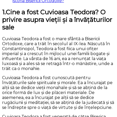
istoria Bisericii Ortodoxe?
1.Cine a fost Cuvioasa Teodora? O
privire asupra vieții și a învățăturilor
sale
Cuvioasa Teodora a fost o mare sfântă a Bisericii
Ortodoxe, care a trăit în secolul al IX-lea. Născută în
Constantinopol, Teodora a fost fiica unui ofițer
imperial și a crescut în mijlocul unei familii bogate și
influente. La vârsta de 16 ani, ea a renunțat la viața
luxoasă și a ales să se retragă într-o mănăstire, unde a
trăit ca o monahie.
Cuvioasa Teodora a fost cunoscută pentru
învățăturile sale spirituale și morale. Ea a încurajat pe
alții să se dedice vieții monahale și să se abțină de la
orice formă de lux și de plăceri materiale. De
asemenea, ea a încurajat pe alții să se dedice
rugăciunii și meditației, să se abțină de la judecată și să
se îndrepte spre o viață de virtute și de înțelepciune.
Cuvioasa Teodora a fost venerată de către Biserica