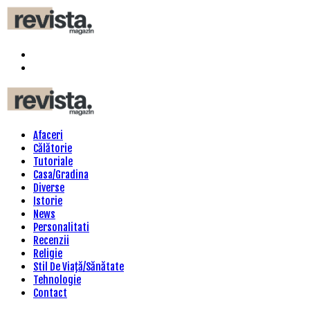
Menu
Search
Revista
Magazin
Menu
Afaceri
Călătorie
Tutoriale
Casa/Gradina
Diverse
Istorie
News
Personalitati
Recenzii
Religie
Stil De Viaţă/Sănătate
Tehnologie
Contact