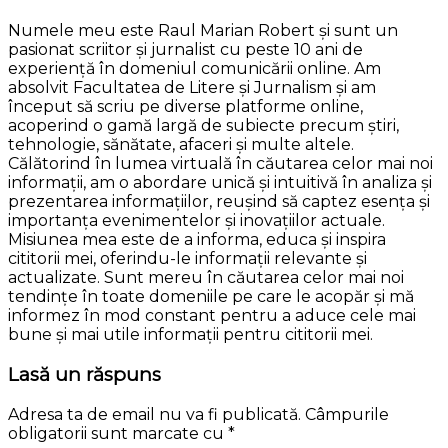
Numele meu este Raul Marian Robert și sunt un
pasionat scriitor și jurnalist cu peste 10 ani de
experiență în domeniul comunicării online. Am
absolvit Facultatea de Litere și Jurnalism și am
început să scriu pe diverse platforme online,
acoperind o gamă largă de subiecte precum știri,
tehnologie, sănătate, afaceri și multe altele.
Călătorind în lumea virtuală în căutarea celor mai noi
informații, am o abordare unică și intuitivă în analiza și
prezentarea informațiilor, reușind să captez esența și
importanța evenimentelor și inovațiilor actuale.
Misiunea mea este de a informa, educa și inspira
cititorii mei, oferindu-le informații relevante și
actualizate. Sunt mereu în căutarea celor mai noi
tendințe în toate domeniile pe care le acopăr și mă
informez în mod constant pentru a aduce cele mai
bune și mai utile informații pentru cititorii mei.
Lasă un răspuns
Adresa ta de email nu va fi publicată.
Câmpurile
obligatorii sunt marcate cu
*