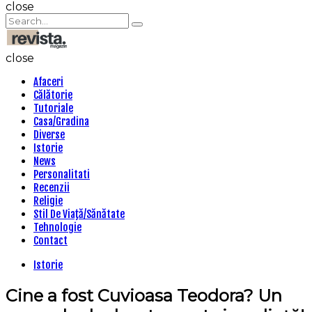
Search
close
Search
Search
for:
Revista
Magazin
close
Afaceri
Călătorie
Tutoriale
Casa/Gradina
Diverse
Istorie
News
Personalitati
Recenzii
Religie
Stil De Viaţă/Sănătate
Tehnologie
Contact
Categories
Istorie
Cine a fost Cuvioasa Teodora? Un