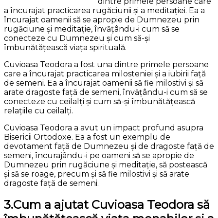
dintre primele persoane care
a încurajat practicarea rugăciunii și a meditației. Ea a
încurajat oamenii să se apropie de Dumnezeu prin
rugăciune și meditație, învățându-i cum să se
conecteze cu Dumnezeu și cum să-și
îmbunătățească viața spirituală.
Cuvioasa Teodora a fost una dintre primele persoane
care a încurajat practicarea milosteniei și a iubirii față
de semeni. Ea a încurajat oamenii să fie milostivi și să
arate dragoste față de semeni, învățându-i cum să se
conecteze cu ceilalți și cum să-și îmbunătățească
relațiile cu ceilalți.
Cuvioasa Teodora a avut un impact profund asupra
Bisericii Ortodoxe. Ea a fost un exemplu de
devotament față de Dumnezeu și de dragoste față de
semeni, încurajându-i pe oameni să se apropie de
Dumnezeu prin rugăciune și meditație, să postească
și să se roage, precum și să fie milostivi și să arate
dragoste față de semeni.
3.Cum a ajutat Cuvioasa Teodora să