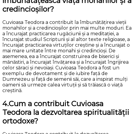
îmbunătățească viața monahilor și a
credincioșilor?
Cuvioasa Teodora a contribuit la îmbunătățirea vieții
monahilor și a credincioșilor prin mai multe moduri. Ea
a încurajat practicarea rugăciunii și a meditației, a
încurajat studiul Scripturii și al altor texte religioase, a
încurajat practicarea virtuților creștine și a încurajat o
mai mare unitate între monahi și credincioși. De
asemenea, ea a încurajat construirea de biserici și
mănăstiri, a încurajat învățarea și a încurajat îngrijirea
celor săraci și nevoiași. Cuvioasa Teodora a fost un
exemplu de devotament și de iubire față de
Dumnezeu și față de semenii săi, care a inspirat mulți
oameni să urmeze calea virtuții și să trăiască o viață
creștină.
4.Cum a contribuit Cuvioasa
Teodora la dezvoltarea spiritualității
ortodoxe?