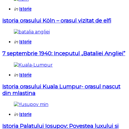
Categories
Posted
in
Istorie
in
Istoria orasului Köln – orasul vizitat de elfi
Categories
Posted
in
Istorie
in
7 septembrie 1940: Inceputul „Bataliei Angliei”
Categories
Posted
in
Istorie
in
Istoria orasului Kuala Lumpur- orasul nascut
din mlastina
Categories
Posted
in
Istorie
in
Istoria Palatului Iosupov: Povestea luxului și