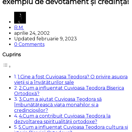
exemplu de devotament și credință!
Posted
R.M.
by
aprilie 24, 2002
Updated
februarie 9, 2023
0 Comments
Cuprins
1.Cine a fost Cuvioasa Teodora? O privire asupra
vieții și a învățăturilor sale
2.Cum a influențat Cuvioasa Teodora Biserica
Ortodoxă?
3.Cum a ajutat Cuvioasa Teodora să
îmbunătățească viața monahilor și a
credincioșilor?
4.Cum a contribuit Cuvioasa Teodora la
dezvoltarea spiritualității ortodoxe?
5.Cum a influențat Cuvioasa Teodora cultura și