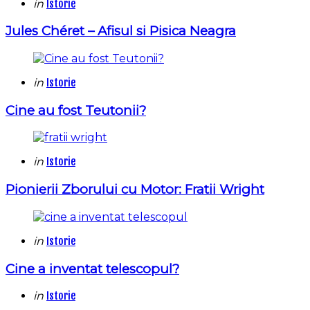
Categories
Posted
in
Istorie
in
Jules Chéret – Afisul si Pisica Neagra
Categories
Posted
in
Istorie
in
Cine au fost Teutonii?
Categories
Posted
in
Istorie
in
Pionierii Zborului cu Motor: Fratii Wright
Categories
Posted
in
Istorie
in
Cine a inventat telescopul?
Categories
Posted
in
Istorie
in