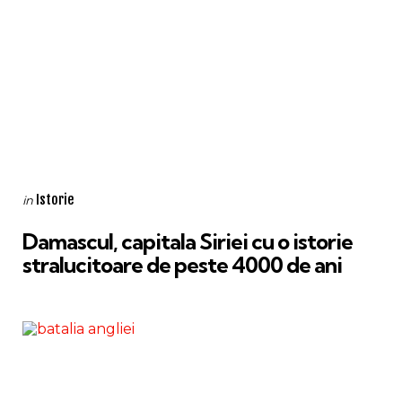
Categories
Posted
Istorie
in
in
Damascul, capitala Siriei cu o istorie
stralucitoare de peste 4000 de ani