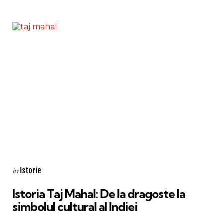
Categories
Posted
Istorie
in
in
Istoria Taj Mahal: De la dragoste la
simbolul cultural al Indiei