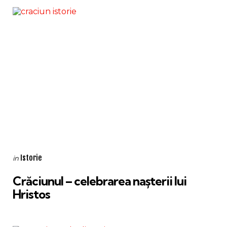
Categories
Posted
Istorie
in
in
Crăciunul – celebrarea nașterii lui
Hristos