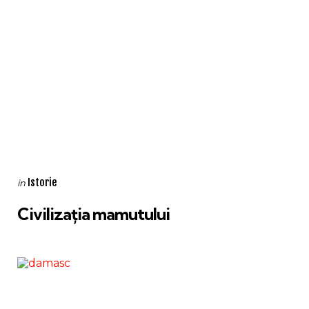
Categories
Posted
Istorie
in
in
Civilizația mamutului