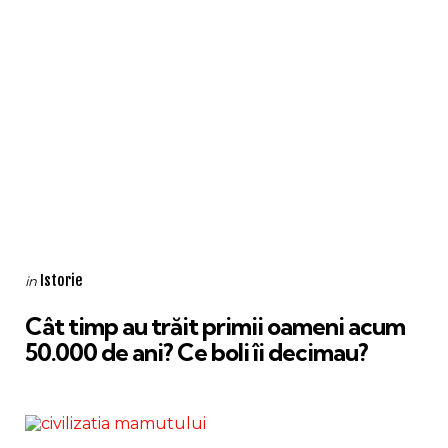
Categories
Posted
Istorie
in
in
Cât timp au trăit primii oameni acum
50.000 de ani? Ce boli îi decimau?