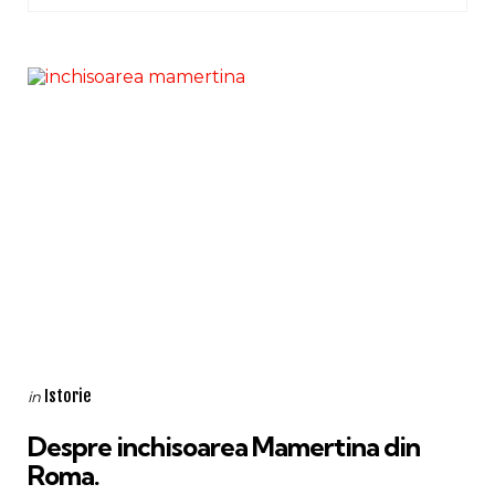
Categories
Posted
Istorie
in
in
Despre inchisoarea Mamertina din
Roma.