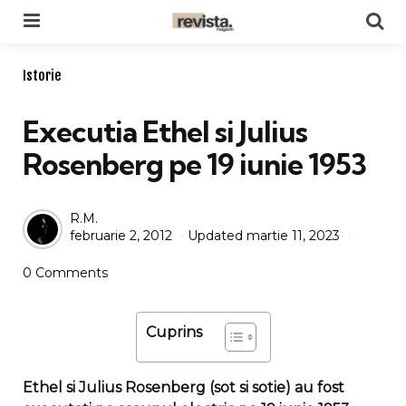
Menu
Se
Categories
Istorie
Executia Ethel si Julius
Rosenberg pe 19 iunie 1953
Posted
R.M.
februarie 2, 2012
Updated
martie 11, 2023
by
0 Comments
Cuprins
Ethel si Julius Rosenberg (sot si sotie) au fost