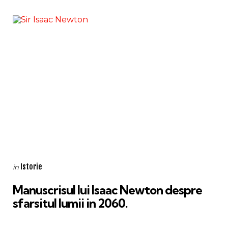
Categories
Posted
Istorie
in
in
Manuscrisul lui Isaac Newton despre
sfarsitul lumii in 2060.