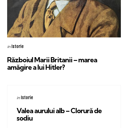
Categories
Posted
Istorie
in
in
Războiul Marii Britanii – marea
amăgire a lui Hitler?
Categories
Posted
Istorie
in
in
Valea aurului alb – Clorură de
sodiu