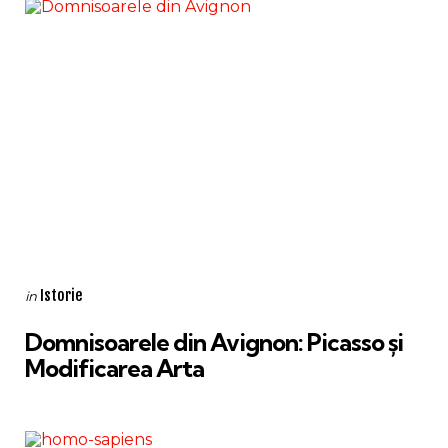
Categories
Posted
Istorie
in
in
Domnisoarele din Avignon: Picasso și
Modificarea Arta