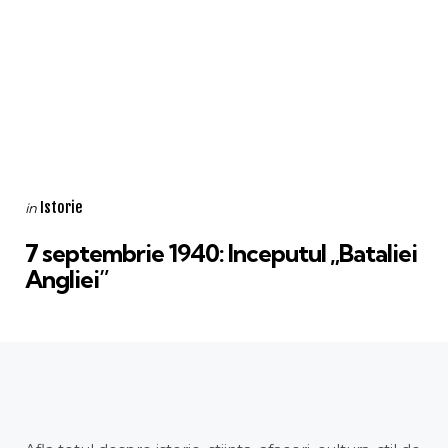
Categories
Posted
Istorie
in
in
7 septembrie 1940: Inceputul „Bataliei
Angliei”