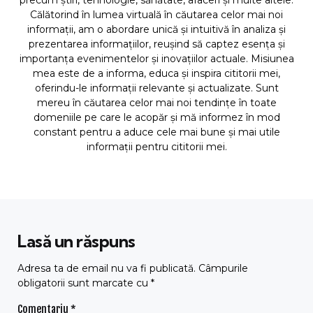
precum știri, tehnologie, sănătate, afaceri și multe altele.
Călătorind în lumea virtuală în căutarea celor mai noi
informații, am o abordare unică și intuitivă în analiza și
prezentarea informațiilor, reușind să captez esența și
importanța evenimentelor și inovațiilor actuale. Misiunea
mea este de a informa, educa și inspira cititorii mei,
oferindu-le informații relevante și actualizate. Sunt
mereu în căutarea celor mai noi tendințe în toate
domeniile pe care le acopăr și mă informez în mod
constant pentru a aduce cele mai bune și mai utile
informații pentru cititorii mei.
Lasă un răspuns
Adresa ta de email nu va fi publicată.
Câmpurile
obligatorii sunt marcate cu
*
Comentariu
*