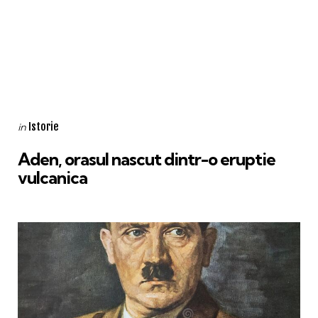
Categories
Posted
Istorie
in
in
Aden, orasul nascut dintr-o eruptie
vulcanica