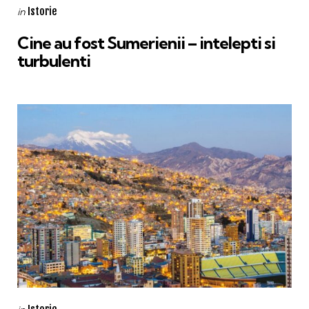
Categories
Posted
Istorie
in
in
Cine au fost Sumerienii – intelepti si
turbulenti
Categories
Posted