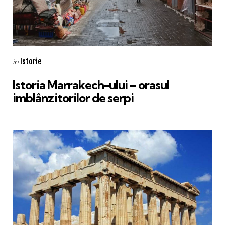
Categories
Posted
Istorie
in
in
Istoria Marrakech-ului – orasul
imblânzitorilor de serpi