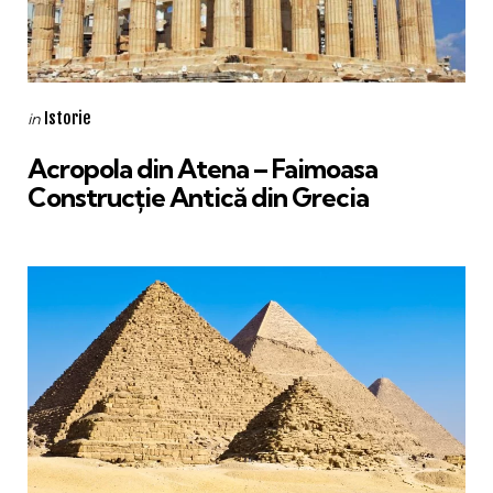
Categories
Posted
Istorie
in
in
Acropola din Atena – Faimoasa
Construcţie Antică din Grecia