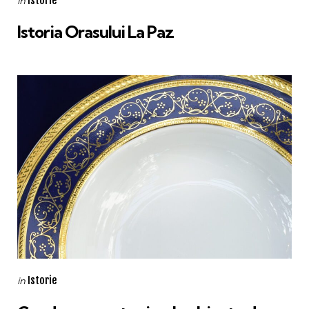
Istorie
in
in
Istoria Orasului La Paz
Categories
Posted
Istorie
in
in