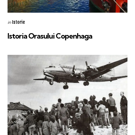
Categories
Posted
Istorie
in
in
Istoria Orasului Copenhaga