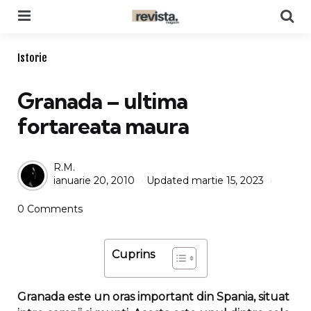
Menu
Se
Categories
Istorie
Granada – ultima
fortareata maura
Posted
R.M.
ianuarie 20, 2010
Updated
martie 15, 2023
by
0 Comments
Cuprins
Granada este un oras important din Spania, situat