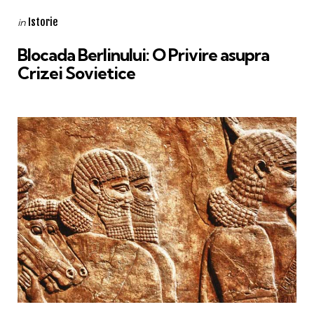
Categories
Posted
Istorie
in
in
Blocada Berlinului: O Privire asupra
Crizei Sovietice