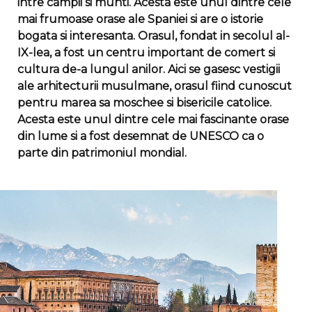
intre campii si munti. Acesta este unul dintre cele
mai frumoase orase ale Spaniei si are o istorie
bogata si interesanta. Orasul, fondat in secolul al-
IX-lea, a fost un centru important de comert si
cultura de-a lungul anilor. Aici se gasesc vestigii
ale arhitecturii musulmane, orasul fiind cunoscut
pentru marea sa moschee si bisericile catolice.
Acesta este unul dintre cele mai fascinante orase
din lume si a fost desemnat de UNESCO ca o
parte din patrimoniul mondial.