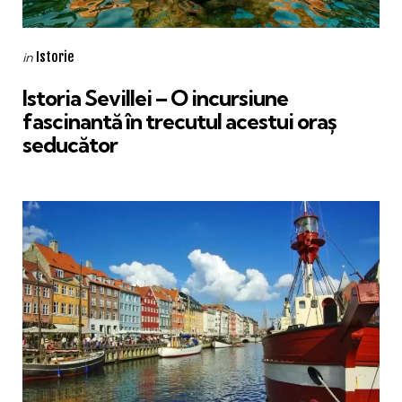
Categories
Posted
Istorie
in
in
Istoria Sevillei – O incursiune
fascinantă în trecutul acestui oraș
seducător