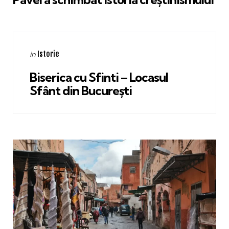
Categories
Posted
Istorie
in
in
Biserica cu Sfinti – Locasul
Sfânt din București