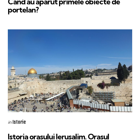
Cand au aparut primele obiecte de
portelan?
Categories
Posted
Istorie
in
in
Istoria orasului Ierusalim. Orasul