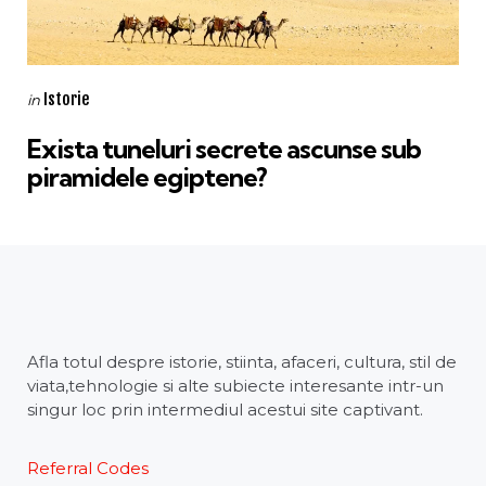
Categories
Posted
Istorie
in
in
Exista tuneluri secrete ascunse sub
piramidele egiptene?
Afla totul despre istorie, stiinta, afaceri, cultura, stil de
viata,tehnologie si alte subiecte interesante intr-un
singur loc prin intermediul acestui site captivant.
Referral Codes