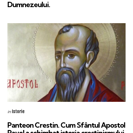
Dumnezeului.
Categories
Posted
Istorie
in
in
Panteon Crestin. Cum Sfântul Apostol
Pavel a schimbat istoria creștinismului