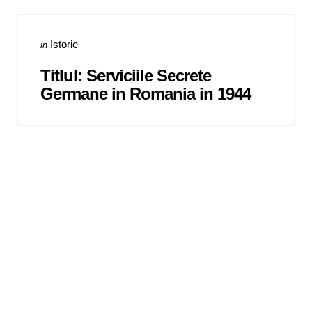
Categories
Posted
Istorie
in
in
Titlul: Serviciile Secrete
Germane in Romania in 1944