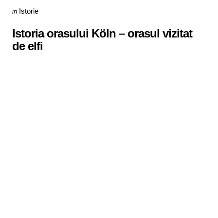
Categories
Posted
Istorie
in
in
Istoria orasului Köln – orasul vizitat
de elfi