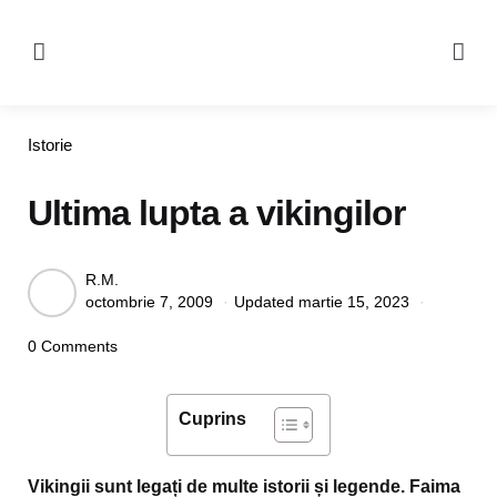
Menu
Se
Categories
Istorie
Ultima lupta a vikingilor
Posted
R.M.
octombrie 7, 2009
Updated
martie 15, 2023
by
0 Comments
Cuprins
Vikingii sunt legați de multe istorii și legende. Faima