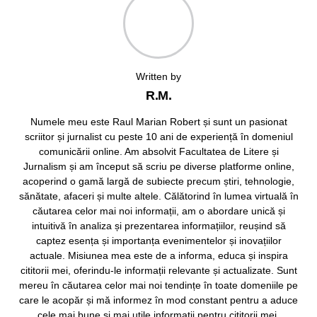
Written by
R.M.
Numele meu este Raul Marian Robert și sunt un pasionat
scriitor și jurnalist cu peste 10 ani de experiență în domeniul
comunicării online. Am absolvit Facultatea de Litere și
Jurnalism și am început să scriu pe diverse platforme online,
acoperind o gamă largă de subiecte precum știri, tehnologie,
sănătate, afaceri și multe altele. Călătorind în lumea virtuală în
căutarea celor mai noi informații, am o abordare unică și
intuitivă în analiza și prezentarea informațiilor, reușind să
captez esența și importanța evenimentelor și inovațiilor
actuale. Misiunea mea este de a informa, educa și inspira
cititorii mei, oferindu-le informații relevante și actualizate. Sunt
mereu în căutarea celor mai noi tendințe în toate domeniile pe
care le acopăr și mă informez în mod constant pentru a aduce
cele mai bune și mai utile informații pentru cititorii mei.