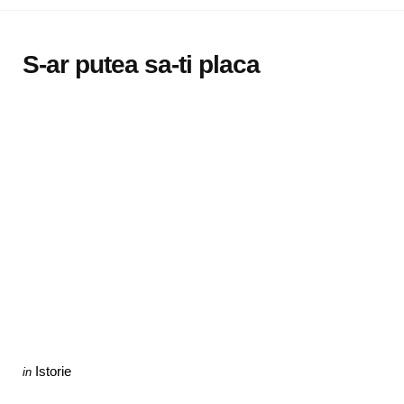
S-ar putea sa-ti placa
Categories
Posted
Istorie
in
in