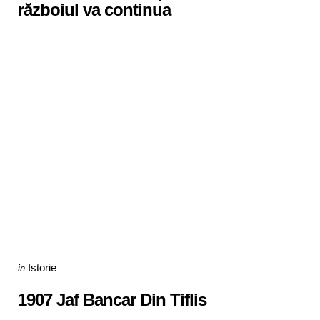
războiul va continua
Categories
Posted
Istorie
in
in
1907 Jaf Bancar Din Tiflis