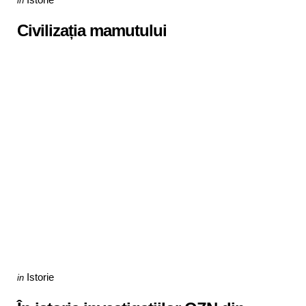
in
in
Civilizația mamutului
Categories
Posted
Istorie
in
in