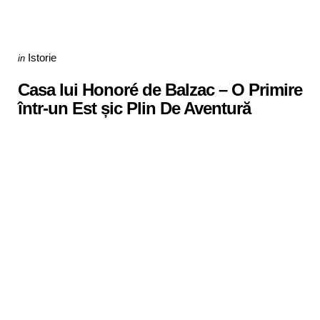
Categories
Posted
Istorie
in
in
Casa lui Honoré de Balzac – O Primire
într-un Est șic Plin De Aventură