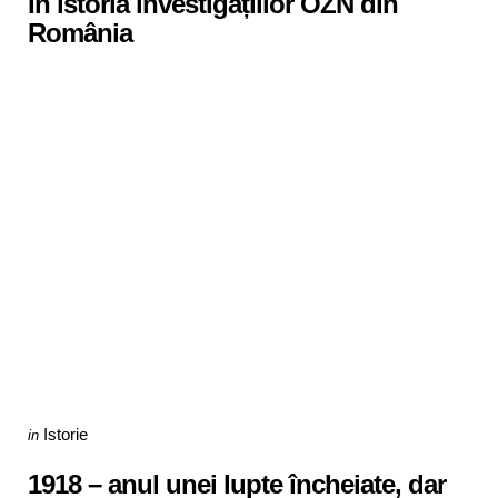
În istoria investigațiilor OZN din
România
Categories
Posted
Istorie
in
in
1918 – anul unei lupte încheiate, dar