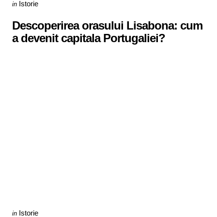
Categories
Posted
Istorie
in
in
Descoperirea orasului Lisabona: cum
a devenit capitala Portugaliei?
Categories
Posted
Istorie
in