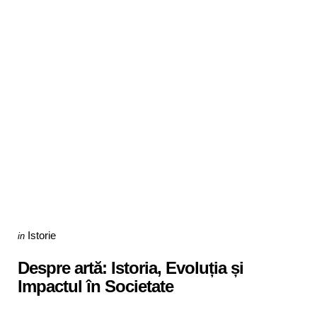
Categories
Posted
Istorie
in
in
Despre artă: Istoria, Evoluția și
Impactul în Societate