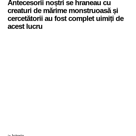
Antecesorii noștri se hraneau cu
creaturi de mărime monstruoasă și
cercetătorii au fost complet uimiți de
acest lucru
Categories
Posted
Istorie