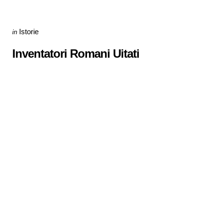
Categories
Posted
Istorie
in
in
Inventatori Romani Uitati