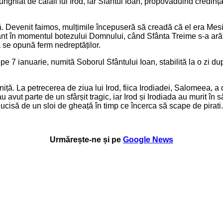
ghiat de calaii lui Irod, iar Sfântul Ioan, propovăduind credința 
ă. Devenit faimos, mulțimile începuseră să creadă că el era Mesi
nant în momentul botezului Domnului, când Sfânta Treime s-a arăta
ă se opună ferm nedreptăților.
 pe 7 ianuarie, numită Soborul Sfântului Ioan, stabilită la o zi
iță. La petrecerea de ziua lui Irod, fiica Irodiadei, Salomeea, a d
i au avut parte de un sfârșit tragic, iar Irod și Irodiada au murit
ucisă de un sloi de gheață în timp ce încerca să scape de pirati.
Urmărește-ne și pe
Google News