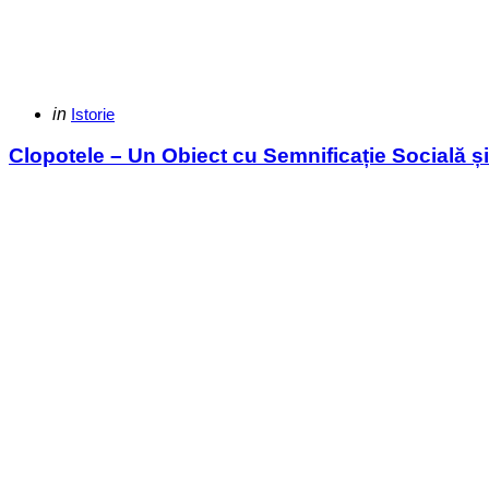
Categories
Posted
in
Istorie
in
Clopotele – Un Obiect cu Semnificație Socială și