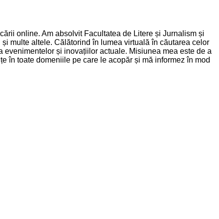
rii online. Am absolvit Facultatea de Litere și Jurnalism și
și multe altele. Călătorind în lumea virtuală în căutarea celor
nța evenimentelor și inovațiilor actuale. Misiunea mea este de a
dințe în toate domeniile pe care le acopăr și mă informez în mod