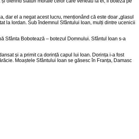
și oferind sfaturi morale celor care veneau la el, îi boteza pe
a, dar el a negat acest lucru, menționând că este doar „glasul
t la Iordan. Sub îndemnul Sfântului Ioan, mulți dintre ucenicii
 după Sfânta Bobotează – botezul Domnului. Sfântul Ioan s-a
ansat și a primit ca dorință capul lui Ioan. Dorința i-a fost
 în sărăcie. Moaștele Sfântului Ioan se găsesc în Franța, Damasc