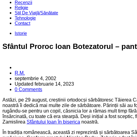
Recenzii
Religie
Stil De Viaţă/Sănătate
Tehnologie
Contact
Categories
Istorie
Sfântul Proroc Ioan Botezatorul – pan
Posted
R.M.
by
septembrie 4, 2002
Updated
februarie 14, 2023
0 Comments
Astăzi, pe 29 august, creștinii ortodocși sărbătoresc Tăierea Cap
noastră îi dedică mai multe zile de sărbătoare. Părinții săi au 
rugându-se pentru un copil, căsnicia lor a rămas mult timp fără u
însărcinată, cu toate că era stearpă. Deși inițial a fost sceptic,
Zamislirea
Sfântului Ioan în biserica
noastră.
În tradiția românească, această zi reprezintă și sărbătoarea Sân