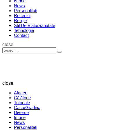
Istorie
News
Personalitati
Recenzii
Religie
Stil De Viaţă/Sănătate
Tehnologie
Contact
Search
close
Search
Search
for:
Revista
Magazin
close
Afaceri
Călătorie
Tutoriale
Casa/Gradina
Diverse
Istorie
News
Personalitati