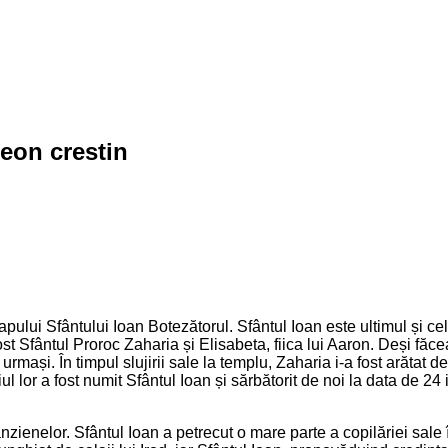
teon crestin
ului Sfântului Ioan Botezătorul. Sfântul Ioan este ultimul și cel 
fost Sfântul Proroc Zaharia și Elisabeta, fiica lui Aaron. Deși fă
rmași. În timpul slujirii sale la templu, Zaharia i-a fost arătat d
 fiul lor a fost numit Sfântul Ioan și sărbătorit de noi la data de
zienelor. Sfântul Ioan a petrecut o mare parte a copilăriei sale 