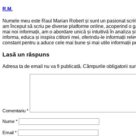
R.M.
Numele meu este Raul Marian Robert și sunt un pasionat scriitor
am început să scriu pe diverse platforme online, acoperind o ga
mai noi informații, am o abordare unică și intuitivă în analiza 
informa, educa și inspira cititorii mei, oferindu-le informații 
constant pentru a aduce cele mai bune și mai utile informații pen
Lasă un răspuns
Adresa ta de email nu va fi publicată.
Câmpurile obligatorii su
Comentariu
*
Nume
*
Email
*