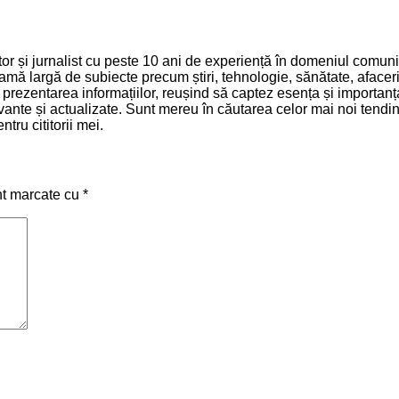
 și jurnalist cu peste 10 ani de experiență în domeniul comunică
mă largă de subiecte precum știri, tehnologie, sănătate, afaceri 
și prezentarea informațiilor, reușind să captez esența și importa
relevante și actualizate. Sunt mereu în căutarea celor mai noi ten
tru cititorii mei.
nt marcate cu
*