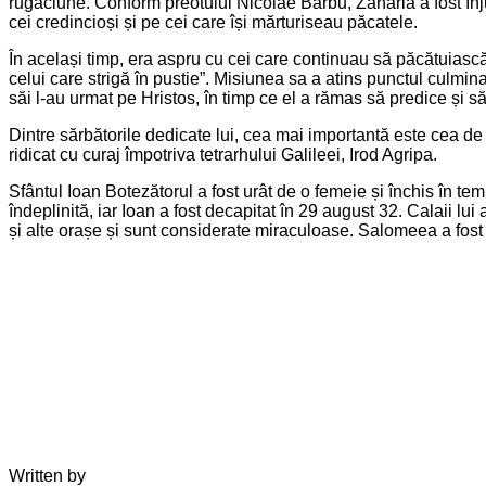
rugăciune. Conform preotului Nicolae Barbu, Zaharia a fost înjun
cei credincioși și pe cei care își mărturiseau păcatele.
În același timp, era aspru cu cei care continuau să păcătuiasc
celui care strigă în pustie”. Misiunea sa a atins punctul culmi
săi l-au urmat pe Hristos, în timp ce el a rămas să predice și s
Dintre sărbătorile dedicate lui, cea mai importantă este cea de
ridicat cu curaj împotriva tetrarhului Galileei, Irod Agripa.
Sfântul Ioan Botezătorul a fost urât de o femeie și închis în temn
îndeplinită, iar Ioan a fost decapitat în 29 august 32. Calaii lu
și alte orașe și sunt considerate miraculoase. Salomeea a fost 
Written by