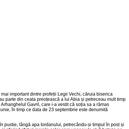
mai important dintre profeții Legii Vechi, căruia biserica
ceau parte din ceata preoțească a lui Abia și petreceau mult timp
e Arhanghelul Gavril, care i-a vestit că soția sa a rămas
 24 iunie, în timp ce data de 23 septembrie este denumită
în pustie, lângă apa Iordanului, petrecându-și timpul în post și