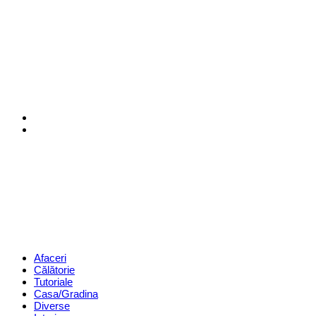
Menu
Search
Revista
Magazin
Menu
Afaceri
Călătorie
Tutoriale
Casa/Gradina
Diverse