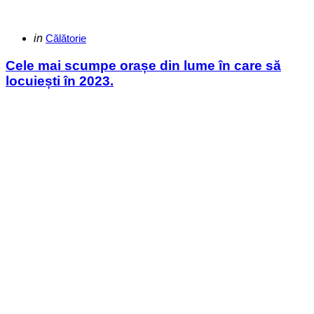
Categories
Posted
in
Călătorie
in
Cele mai scumpe orașe din lume în care să
locuiești în 2023.