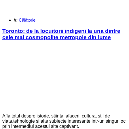
Categories
Posted
in
Călătorie
in
Toronto: de la locuitorii indigeni la una dintre
cele mai cosmopolite metropole din lume
Afla totul despre istorie, stiinta, afaceri, cultura, stil de
viata,tehnologie si alte subiecte interesante intr-un singur loc
prin intermediul acestui site captivant.