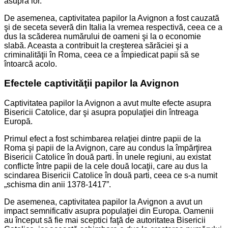
asupra lor.
De asemenea, captivitatea papilor la Avignon a fost cauzată
şi de seceta severă din Italia la vremea respectivă, ceea ce a
dus la scăderea numărului de oameni şi la o economie
slabă. Aceasta a contribuit la creşterea sărăciei şi a
criminalităţii în Roma, ceea ce a împiedicat papii să se
întoarcă acolo.
Efectele captivităţii papilor la Avignon
Captivitatea papilor la Avignon a avut multe efecte asupra
Bisericii Catolice, dar şi asupra populaţiei din întreaga
Europă.
Primul efect a fost schimbarea relaţiei dintre papii de la
Roma şi papii de la Avignon, care au condus la împărţirea
Bisericii Catolice în două parti. În unele regiuni, au existat
conflicte între papii de la cele două locaţii, care au dus la
scindarea Bisericii Catolice în două parti, ceea ce s-a numit
„schisma din anii 1378-1417”.
De asemenea, captivitatea papilor la Avignon a avut un
impact semnificativ asupra populaţiei din Europa. Oamenii
au început să fie mai sceptici faţă de autoritatea Bisericii