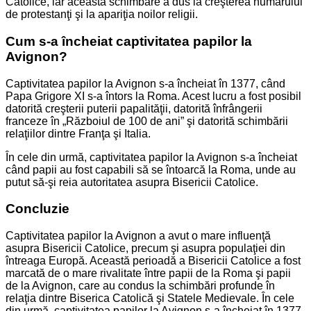
Catolice, iar această schimbare a dus la creşterea numărului
de protestanţi şi la apariţia noilor religii.
Cum s-a încheiat captivitatea papilor la
Avignon?
Captivitatea papilor la Avignon s-a încheiat în 1377, când
Papa Grigore XI s-a întors la Roma. Acest lucru a fost posibil
datorită creşterii puterii papalităţii, datorită înfrângerii
franceze în „Războiul de 100 de ani” şi datorită schimbării
relaţiilor dintre Franţa şi Italia.
În cele din urmă, captivitatea papilor la Avignon s-a încheiat
când papii au fost capabili să se întoarcă la Roma, unde au
putut să-şi reia autoritatea asupra Bisericii Catolice.
Concluzie
Captivitatea papilor la Avignon a avut o mare influenţă
asupra Bisericii Catolice, precum şi asupra populaţiei din
întreaga Europă. Această perioadă a Bisericii Catolice a fost
marcată de o mare rivalitate între papii de la Roma şi papii
de la Avignon, care au condus la schimbări profunde în
relaţia dintre Biserica Catolică şi Statele Medievale. În cele
din urmă, captivitatea papilor la Avignon s-a încheiat în 1377,