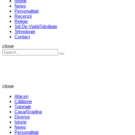
Istorie
News
Personalitati
Recenzii
Religie
Stil De Viaţă/Sănătate
Tehnologie
Contact
Search
close
Search
Search
for:
Revista
Magazin
close
Afaceri
Călătorie
Tutoriale
Casa/Gradina
Diverse
Istorie
News
Personalitati