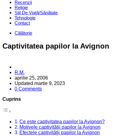
Recenzii
Religie
Stil De Viaţă/Sănătate
Tehnologie
Contact
Categories
Călătorie
Captivitatea papilor la Avignon
Posted
R.M.
by
aprilie 25, 2006
Updated
martie 9, 2023
0 Comments
Cuprins
Ce este captivitatea papilor la Avignon?
Motivele captivităţii papilor la Avignon
Efectele captivităţii papilor la Avignon