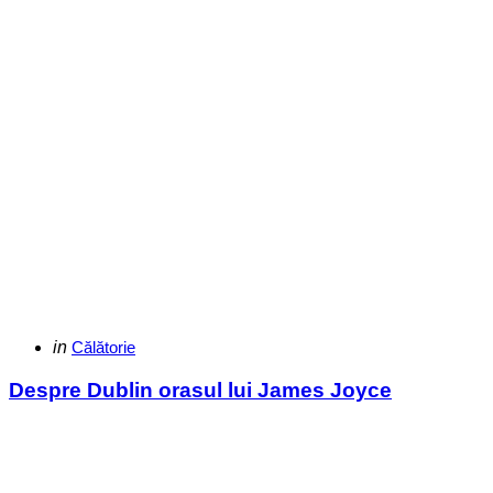
Categories
Posted
in
Călătorie
in
Despre Dublin orasul lui James Joyce