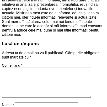
în căutarea celor mai noi informații, am o abordare unică și
intuitivă în analiza și prezentarea informațiilor, reușind să
captez esența și importanța evenimentelor și inovațiilor
actuale. Misiunea mea este de a informa, educa și inspira
cititorii mei, oferindu-le informații relevante și actualizate.
Sunt mereu în căutarea celor mai noi tendințe în toate
domeniile pe care le acopăr și mă informez în mod constant
pentru a aduce cele mai bune și mai utile informații pentru
cititorii mei.
Lasă un răspuns
Adresa ta de email nu va fi publicată.
Câmpurile obligatorii
sunt marcate cu
*
Comentariu
*
Nume
*