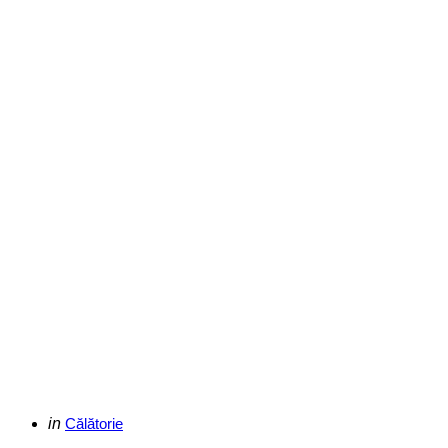
Categories
Posted
in
Călătorie
in