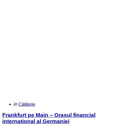
Categories
Posted
in
Călătorie
in
Frankfurt pe Main – Orasul financial
international al Germaniei