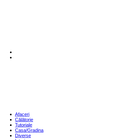
Menu
Search
Revista
Magazin
Menu
Afaceri
Călătorie
Tutoriale
Casa/Gradina
Diverse