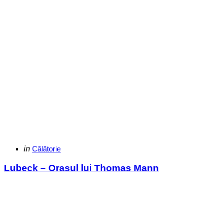
Categories
Posted
in
Călătorie
in
Lubeck – Orasul lui Thomas Mann