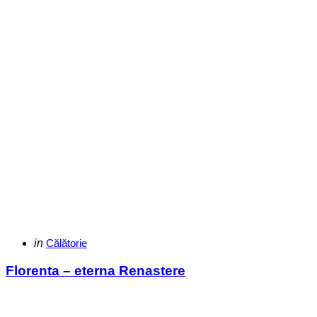
Categories
Posted
in
Călătorie
in
Florenta – eterna Renastere