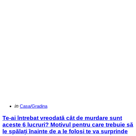
Categories
Posted
in
Casa/Gradina
in
Te-ai întrebat vreodată cât de murdare sunt
aceste 6 lucruri? Motivul pentru care trebuie să
le spălați înainte de a le folosi te va surprinde