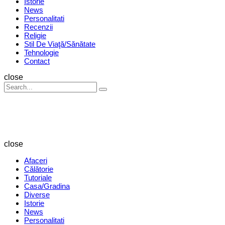
Istorie
News
Personalitati
Recenzii
Religie
Stil De Viaţă/Sănătate
Tehnologie
Contact
Search
close
Search
Search
for:
Revista
Magazin
close
Afaceri
Călătorie
Tutoriale
Casa/Gradina
Diverse
Istorie
News
Personalitati