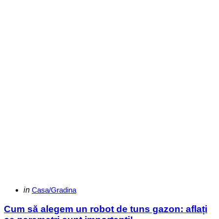
Categories
Posted
in
Casa/Gradina
in
Cum să alegem un robot de tuns gazon: aflați