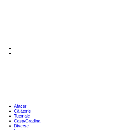
Menu
Search
Revista
Magazin
Menu
Afaceri
Călătorie
Tutoriale
Casa/Gradina
Diverse