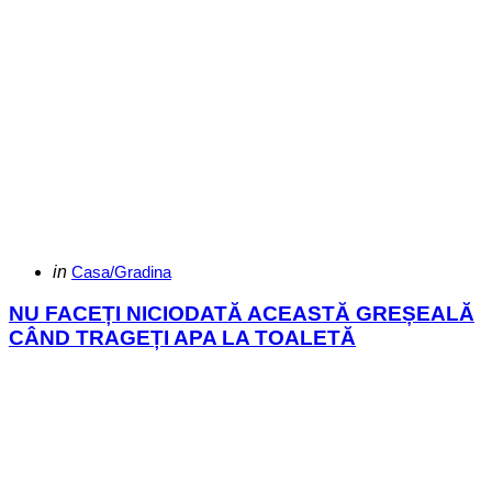
Categories
Posted
in
Casa/Gradina
in
NU FACEȚI NICIODATĂ ACEASTĂ GREȘEALĂ
CÂND TRAGEȚI APA LA TOALETĂ