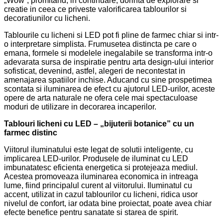
„Wow”, promitand, in continuare, dorinta de explorare si
creatie in ceea ce priveste valorificarea tablourilor si
decoratiunilor cu licheni.
Tablourile cu licheni si LED pot fi pline de farmec chiar si intr-
o interpretare simplista. Frumusetea distincta pe care o
emana, formele si modelele inegalabile se transforma intr-o
adevarata sursa de inspiratie pentru arta design-ului interior
sofisticat, devenind, astfel, alegeri de necontestat in
amenajarea spatiilor inchise. Aducand cu sine prospetimea
scontata si iluminarea de efect cu ajutorul LED-urilor, aceste
opere de arta naturale ne ofera cele mai spectaculoase
moduri de utilizare in decorarea incaperilor.
Tablouri licheni cu LED – „bijuterii botanice” cu un
farmec distinc
Viitorul iluminatului este legat de solutii inteligente, cu
implicarea LED-urilor. Produsele de iluminat cu LED
imbunatatesc eficienta energetica si protejeaza mediul.
Acestea promoveaza iluminarea economica in intreaga
lume, fiind principalul curent al viitorului. Iluminatul cu
accent, utilizat in cazul tablourilor cu licheni, ridica usor
nivelul de confort, iar odata bine proiectat, poate avea chiar
efecte benefice pentru sanatate si starea de spirit.