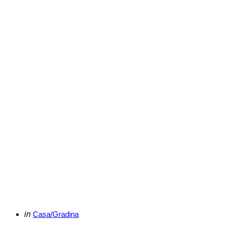
Categories
Posted
in
Casa/Gradina
in