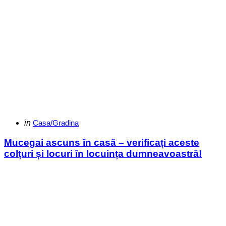
Categories
Posted
in
Casa/Gradina
in
Mucegai ascuns în casă – verificați aceste
colțuri și locuri în locuința dumneavoastră!