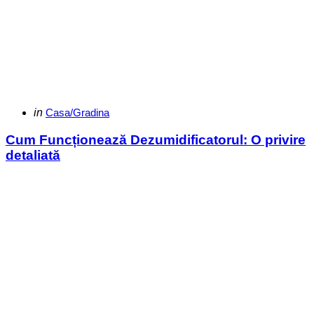
Categories
Posted
in
Casa/Gradina
in
Cum Funcționează Dezumidificatorul: O privire
detaliată