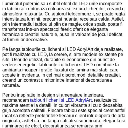
Iluminatul puternic sau subtil oferit de LED-urile incorporate
in tablou accentueaza culoarea si textura lichenilor, creand o
atmosfera relaxanta. Cu ajutorul telecomenzii, se poate regla
intensitatea luminii, precum si nuanta: rece sau calda. Astfel,
prin intermediul tabloului plin de magie, orice spatiu poate fi
transformat intr-un spectacol feeric oferit de eleganta
botanica a creatiei naturale, pusa in valoare de jocul delicat
al luminilor decorative.
Pe langa tablourile cu licheni si LED AdryiArt deja realizate,
pot fi realizate cu LED, la cerere, si alte modele existente pe
site. Usor de utilizat, durabile si economice din punct de
vedere energetic, tablourile cu licheni si LED contribuie la
ambianta incaperii gratie fluxului de lumina mai slab, care
scoate in evidenta, in cel mai discret mod, detaliile creatiei,
creand un contrast uimitor intre interior si decoratiunea
naturala.
Pentru inspiratie in design si amenajare interioara,
recomandam
tablouri licheni si LED AdryiArt
, realizate cu
maxima atentie la detalii, in culori vibrante si cu o deosebita
grija acordata calitatii. Fiecare tablou este special creat astfel
incat sa reflecte preferintele fiecarui client intr-o opera de arta
originala, astfel ca, pe langa calitatea superioara, eleganta si
iluminarea de efect, decoratiunea se remarca prin