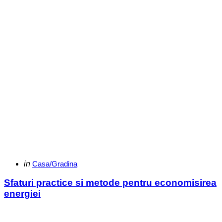
Categories
Posted
in
Casa/Gradina
in
Sfaturi practice si metode pentru economisirea
energiei