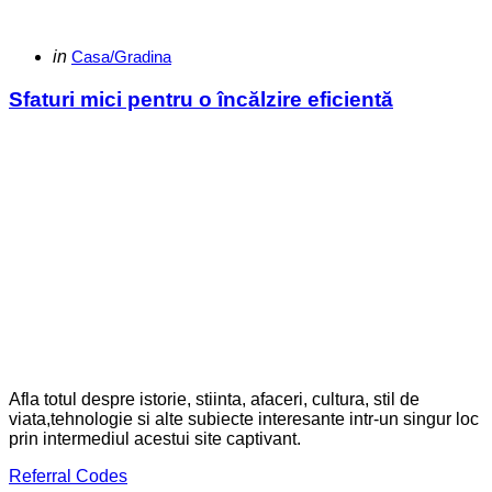
Categories
Posted
in
Casa/Gradina
in
Sfaturi mici pentru o încălzire eficientă
Afla totul despre istorie, stiinta, afaceri, cultura, stil de
viata,tehnologie si alte subiecte interesante intr-un singur loc
prin intermediul acestui site captivant.
Referral Codes