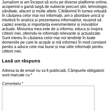
Jurnalism și am început să scriu pe diverse platforme online,
acoperind o gamă largă de subiecte precum știri, tehnologie,
sănătate, afaceri și multe altele. Călătorind în lumea virtuală
în căutarea celor mai noi informații, am o abordare unică și
intuitivă în analiza și prezentarea informațiilor, reușind să
captez esența și importanța evenimentelor și inovațiilor
actuale. Misiunea mea este de a informa, educa și inspira
cititorii mei, oferindu-le informații relevante și actualizate.
Sunt mereu în căutarea celor mai noi tendințe în toate
domeniile pe care le acopăr și mă informez în mod constant
pentru a aduce cele mai bune și mai utile informații pentru
cititorii mei.
Lasă un răspuns
Adresa ta de email nu va fi publicată.
Câmpurile obligatorii
sunt marcate cu
*
Comentariu
*