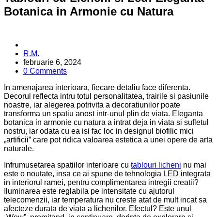
Botanica in Armonie cu Natura
Posted
R.M.
by
februarie 6, 2024
0 Comments
In amenajarea interioara, fiecare detaliu face diferenta.
Decorul reflecta intru totul personalitatea, trairile si pasiunile
noastre, iar alegerea potrivita a decoratiunilor poate
transforma un spatiu anost intr-unul plin de viata. Eleganta
botanica in armonie cu natura a intrat deja in viata si sufletul
nostru, iar odata cu ea isi fac loc in designul biofilic mici
„artificii” care pot ridica valoarea estetica a unei opere de arta
naturale.
Infrumusetarea spatiilor interioare cu
tablouri licheni
nu mai
este o noutate, insa ce ai spune de tehnologia LED integrata
in interiorul ramei, pentru complimentarea intregii creatii?
Iluminarea este reglabila pe intensitate cu ajutorul
telecomenzii, iar temperatura nu creste atat de mult incat sa
afecteze durata de viata a lichenilor. Efectul? Este unul