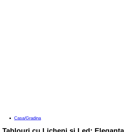
Categories
Casa/Gradina
Tablouri cu Licheni si Led: Eleganta