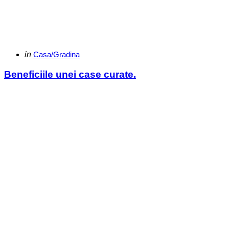
Categories
Posted
in
Casa/Gradina
in
Beneficiile unei case curate.