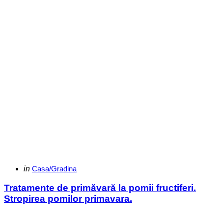
Categories
Posted
in
Casa/Gradina
in
Tratamente de primăvară la pomii fructiferi.
Stropirea pomilor primavara.