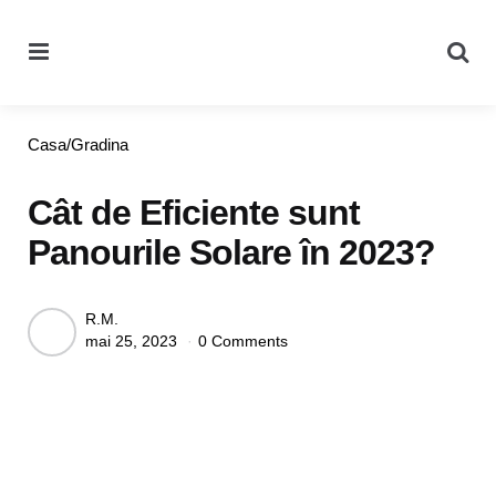
Menu
Se
Categories
Casa/Gradina
Cât de Eficiente sunt
Panourile Solare în 2023?
Posted
R.M.
mai 25, 2023
0 Comments
by