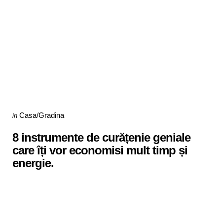
Categories
Posted
Casa/Gradina
in
in
8 instrumente de curățenie geniale
care îți vor economisi mult timp și
energie.