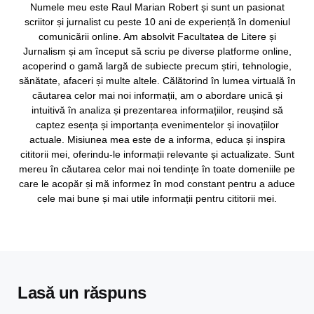
Numele meu este Raul Marian Robert și sunt un pasionat
scriitor și jurnalist cu peste 10 ani de experiență în domeniul
comunicării online. Am absolvit Facultatea de Litere și
Jurnalism și am început să scriu pe diverse platforme online,
acoperind o gamă largă de subiecte precum știri, tehnologie,
sănătate, afaceri și multe altele. Călătorind în lumea virtuală în
căutarea celor mai noi informații, am o abordare unică și
intuitivă în analiza și prezentarea informațiilor, reușind să
captez esența și importanța evenimentelor și inovațiilor
actuale. Misiunea mea este de a informa, educa și inspira
cititorii mei, oferindu-le informații relevante și actualizate. Sunt
mereu în căutarea celor mai noi tendințe în toate domeniile pe
care le acopăr și mă informez în mod constant pentru a aduce
cele mai bune și mai utile informații pentru cititorii mei.
Lasă un răspuns