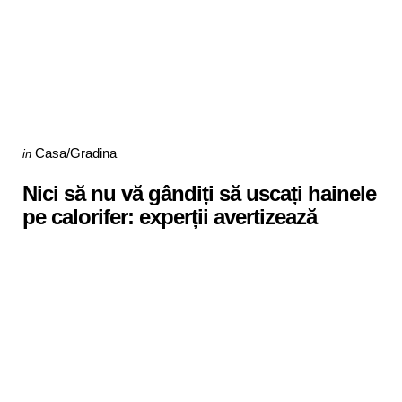
Categories
Posted
Casa/Gradina
in
in
Nici să nu vă gândiți să uscați hainele
pe calorifer: experții avertizează