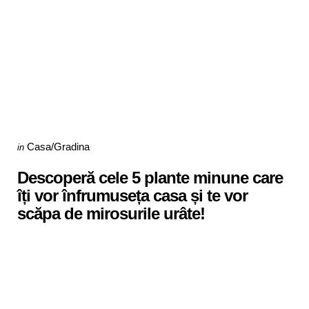
Categories
Posted
Casa/Gradina
in
in
Descoperă cele 5 plante minune care
îți vor înfrumuseța casa și te vor
scăpa de mirosurile urâte!