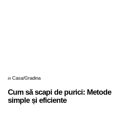
Categories
Posted
Casa/Gradina
in
in
Cum să scapi de purici: Metode
simple și eficiente