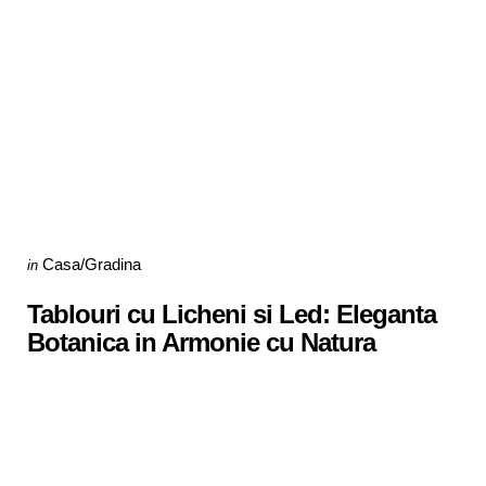
Categories
Posted
Casa/Gradina
in
in
Tablouri cu Licheni si Led: Eleganta
Botanica in Armonie cu Natura