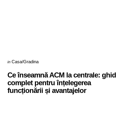
Categories
Posted
Casa/Gradina
in
in
Ce înseamnă ACM la centrale: ghid
complet pentru înțelegerea
funcționării și avantajelor