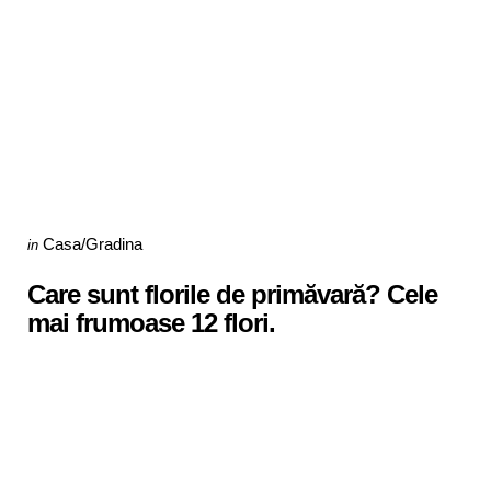
Categories
Posted
Casa/Gradina
in
in
Care sunt florile de primăvară? Cele
mai frumoase 12 flori.