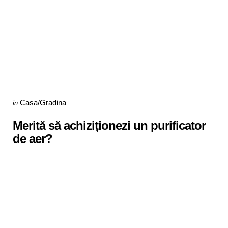
Categories
Posted
Casa/Gradina
in
in
Merită să achiziționezi un purificator
de aer?