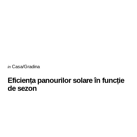
Categories
Posted
Casa/Gradina
in
in
Eficiența panourilor solare în funcție
de sezon