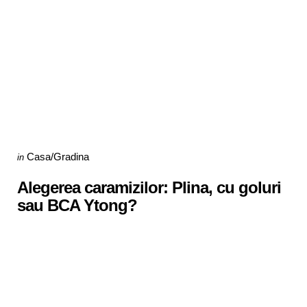
Categories
Posted
Casa/Gradina
in
in
Alegerea caramizilor: Plina, cu goluri
sau BCA Ytong?