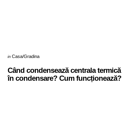
Categories
Posted
Casa/Gradina
in
in
Când condensează centrala termică
în condensare? Cum funcționează?