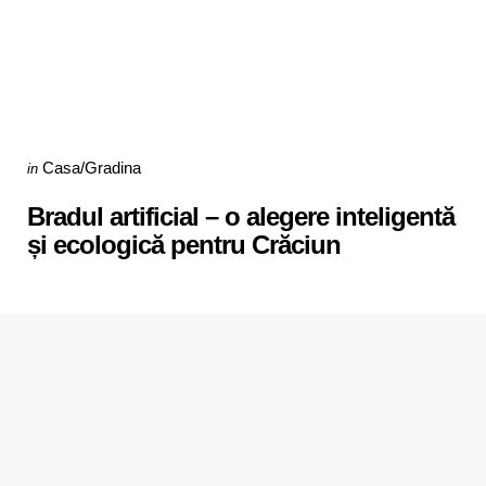
Categories
Posted
Casa/Gradina
in
in
Bradul artificial – o alegere inteligentă
și ecologică pentru Crăciun