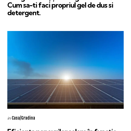
Cum sa-ti faci propriul gel de dus si
detergent.
Categories
Posted
Casa/Gradina
in
in