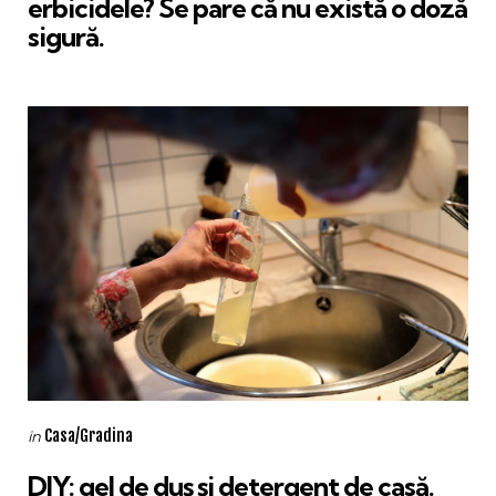
erbicidele? Se pare că nu există o doză
sigură.
Categories
Posted
Casa/Gradina
in
in
DIY: gel de duș și detergent de casă.