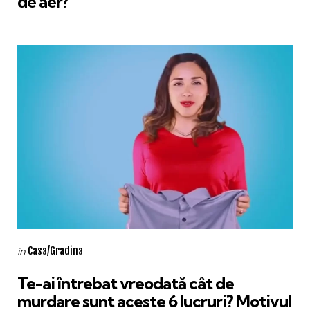
de aer?
Categories
Posted
Casa/Gradina
in
in
Te-ai întrebat vreodată cât de
murdare sunt aceste 6 lucruri? Motivul