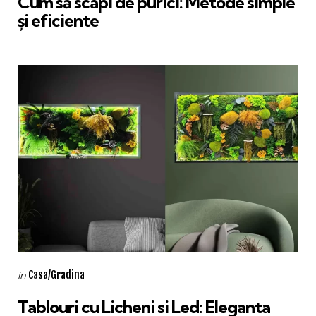
Cum să scapi de purici: Metode simple
și eficiente
Categories
Posted
Casa/Gradina
in
in
Tablouri cu Licheni si Led: Eleganta