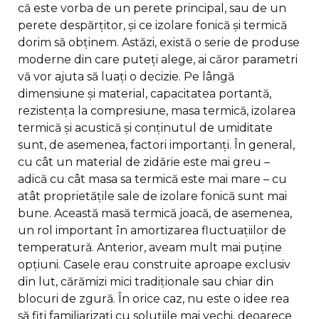
că este vorba de un perete principal, sau de un
perete despărțitor, și ce izolare fonică și termică
dorim să obținem. Astăzi, există o serie de produse
moderne din care puteți alege, ai căror parametri
vă vor ajuta să luați o decizie. Pe lângă
dimensiune și material, capacitatea portantă,
rezistența la compresiune, masa termică, izolarea
termică și acustică și conținutul de umiditate
sunt, de asemenea, factori importanți. În general,
cu cât un material de zidărie este mai greu –
adică cu cât masa sa termică este mai mare – cu
atât proprietățile sale de izolare fonică sunt mai
bune. Această masă termică joacă, de asemenea,
un rol important în amortizarea fluctuațiilor de
temperatură. Anterior, aveam mult mai puține
opțiuni. Casele erau construite aproape exclusiv
din lut, cărămizi mici tradiționale sau chiar din
blocuri de zgură. În orice caz, nu este o idee rea
să fiți familiarizați cu soluțiile mai vechi, deoarece