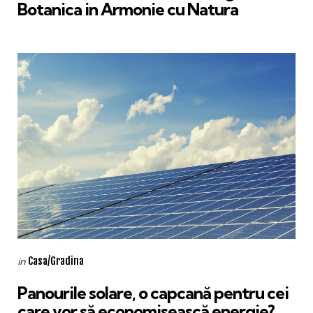
Botanica in Armonie cu Natura
Categories
Posted
Casa/Gradina
in
in
Panourile solare, o capcană pentru cei
care vor să economisească energie?