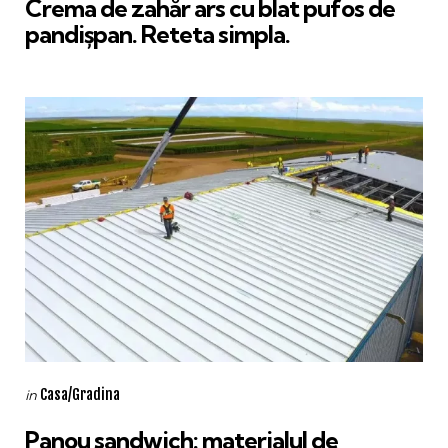
Crema de zahăr ars cu blat pufos de
pandișpan. Reteta simpla.
Categories
Posted
Casa/Gradina
in
in
Panou sandwich: materialul de