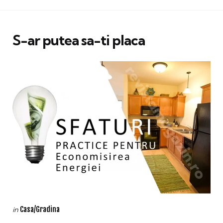
S-ar putea sa-ti placa
Categories
Posted
Casa/Gradina
in
in