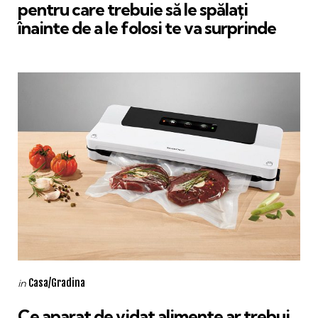
pentru care trebuie să le spălați
înainte de a le folosi te va surprinde
Categories
Posted
Casa/Gradina
in
in
Ce aparat de vidat alimente ar trebui