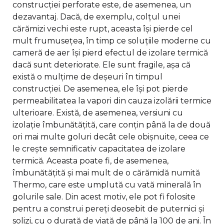
construcției perforate este, de asemenea, un
dezavantaj. Dacă, de exemplu, colțul unei
cărămizi vechi este rupt, aceasta își pierde cel
mult frumusețea, în timp ce soluțiile moderne cu
cameră de aer își pierd efectul de izolare termică
dacă sunt deteriorate. Ele sunt fragile, așa că
există o mulțime de deșeuri în timpul
construcției. De asemenea, ele își pot pierde
permeabilitatea la vapori din cauza izolării termice
ulterioare. Există, de asemenea, versiuni cu
izolație îmbunătățită, care conțin până la de două
ori mai multe goluri decât cele obișnuite, ceea ce
le crește semnificativ capacitatea de izolare
termică. Aceasta poate fi, de asemenea,
îmbunătățită și mai mult de o cărămidă numită
Thermo, care este umplută cu vată minerală în
golurile sale. Din acest motiv, ele pot fi folosite
pentru a construi pereți deosebit de puternici și
solizi, cu o durată de viață de până la 100 de ani. În