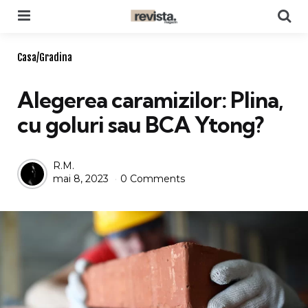
Menu
Se
Categories
Casa/Gradina
Alegerea caramizilor: Plina,
cu goluri sau BCA Ytong?
Posted
R.M.
mai 8, 2023
0 Comments
by