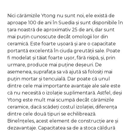
Nici cărămizile Ytong nu sunt noi, ele există de
aproape 100 de ani în Suedia și sunt disponibile în
țara noastră de aproximativ 25 de ani, dar sunt
mai puțin cunoscute decât omologii lor din
ceramică. Este foarte ușoară și are o capacitate
portantă excelentă în ciuda greutății sale. Poate
fi modelat și tăiat foarte ușor, fără risipă, și, prin
urmare, produce mai puține deșeuri. De
asemenea, suprafața sa vă ajută să folosiți mai
puțin mortar și tencuială. Dar poate că unul
dintre cele mai importante avantaje ale sale este
că nu necesită o izolație suplimentară. Astfel, deși
Ytong este mult mai scumpă decât cărămizile
ceramice, dacă scădeți costul izolației, diferența
dintre cele două tipuri se echilibrează.
Bineînțeles, acest element de construcție are și
dezavantaje. Capacitatea sa de a stoca căldură