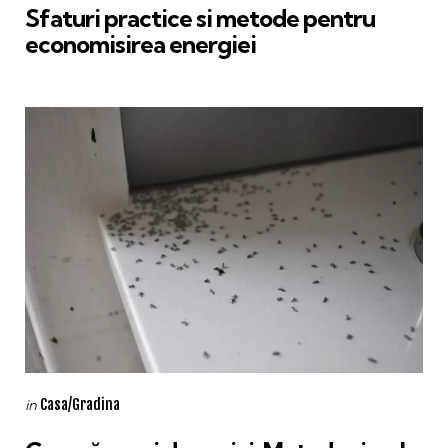
Sfaturi practice si metode pentru
economisirea energiei
Categories
Posted
Casa/Gradina
in
in