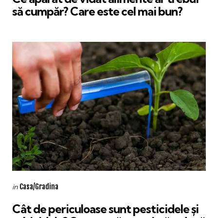
să cumpăr? Care este cel mai bun?
Categories
Posted
Casa/Gradina
in
in
Cât de periculoase sunt pesticidele și