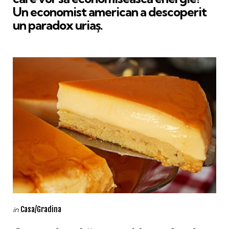
Un economist american a descoperit
un paradox uriaș.
Categories
Posted
Casa/Gradina
in
in