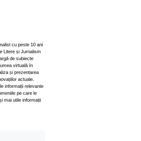
nalist cu peste 10 ani
e Litere și Jurnalism
largă de subiecte
 lumea virtuală în
aliza și prezentarea
ovațiilor actuale.
le informații relevante
omeniile pe care le
mai utile informații