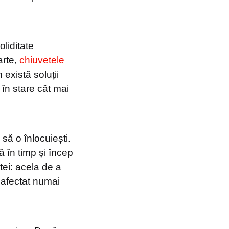
liditate
arte,
chiuvetele
există soluții
 în stare cât mai
 să o înlocuiești.
 în timp și încep
tei: acela de a
i afectat numai