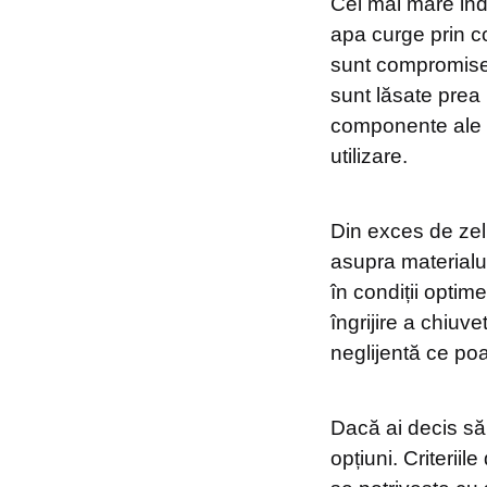
Cel mai mare ind
apa curge prin co
sunt compromise.
sunt lăsate prea 
componente ale c
utilizare.
Din exces de zel,
asupra materialul
în condiții optime
îngrijire a chiuve
neglijentă ce po
Dacă ai decis să
opțiuni. Criteriil