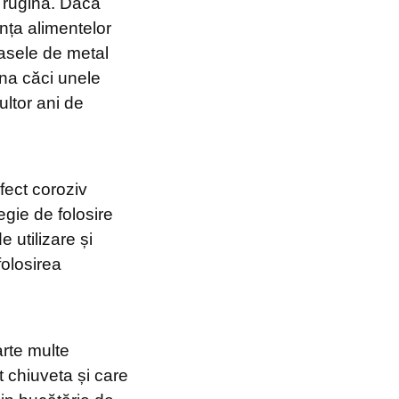
 rugina. Dacă
nța alimentelor
asele de metal
ina căci unele
ltor ani de
efect coroziv
egie de folosire
 utilizare și
folosirea
arte multe
ut chiuveta și care