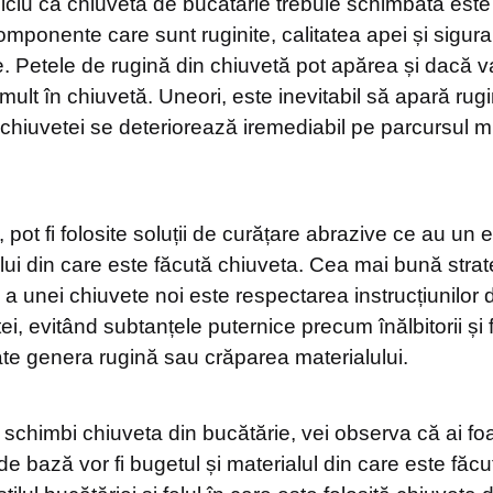
iciu că chiuveta de bucătărie trebuie schimbată este
mponente care sunt ruginite, calitatea apei și sigura
 Petele de rugină din chiuvetă pot apărea și dacă v
mult în chiuvetă. Uneori, este inevitabil să apară rug
hiuvetei se deteriorează iremediabil pe parcursul mu
 pot fi folosite soluții de curățare abrazive ce au un 
ui din care este făcută chiuveta. Cea mai bună strat
 a unei chiuvete noi este respectarea instrucțiunilor de
tei, evitând subtanțele puternice precum înălbitorii și 
ate genera rugină sau crăparea materialului.
 schimbi chiuveta din bucătărie, vei observa că ai fo
e de bază vor fi bugetul și materialul din care este făc