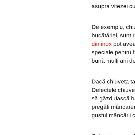
asupra vitezei c
De exemplu, chiuv
bucătăriei, sunt r
din inox
pot avea 
speciale pentru f
bună mulți ani d
Dacă chiuveta ta 
Defectele chiuve
să găzduiască bac
pregăti mâncarea 
gustul mâncării ci