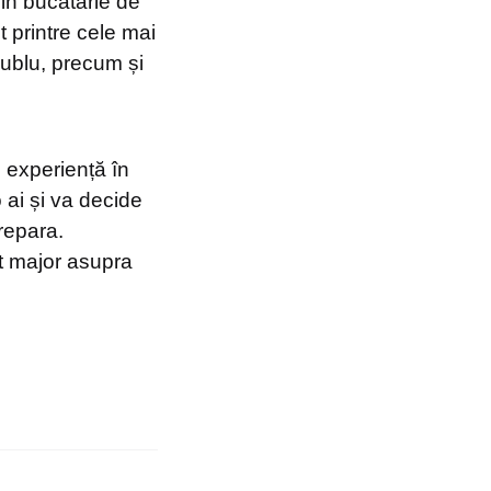
 din bucătărie de
 printre cele mai
dublu, precum și
u experiență în
 ai și va decide
repara.
t major asupra