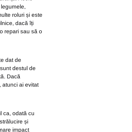
i legumele,
lte roluri și este
lnice, dacă îți
o repari sau să o
te dat de
 sunt destul de
tă. Dacă
 atunci ai evitat
il ca, odată cu
strălucire și
n mare impact