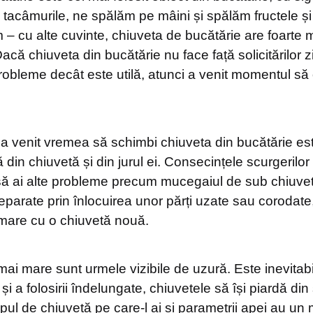
 tacâmurile, ne spălăm pe mâini și spălăm fructele ș
 – cu alte cuvinte, chiuveta de bucătărie are foarte mu
acă chiuveta din bucătărie nu face față solicitărilor zi
robleme decât este utilă, atunci a venit momentul să 
ă a venit vremea să schimbi chiuveta din bucătărie es
 din chiuvetă și din jurul ei. Consecințele scurgerilor
 să ai alte probleme precum mucegaiul de sub chiuve
 reparate prin înlocuirea unor părți uzate sau corodate,
 mare cu o chiuvetă nouă.
 mai mare sunt urmele vizibile de uzură. Este inevitab
și a folosirii îndelungate, chiuvetele să își piardă din 
Tipul de chiuvetă pe care-l ai și parametrii apei au u