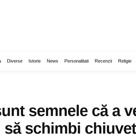
a
Diverse
Istorie
News
Personalitati
Recenzii
Religie
unt semnele că a v
 să schimbi chiuve