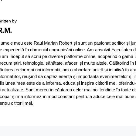
ritten by
R.M.
umele meu este Raul Marian Robert și sunt un pasionat scriitor și jur
e experiență în domeniul comunicării online. Am absolvit Facultatea d
i am început să scriu pe diverse platforme online, acoperind o gamă 
recum știri, tehnologie, sănătate, afaceri și multe altele. Călătorind în
ăutarea celor mai noi informații, am o abordare unică și intuitivă în an
nformațiilor, reușind să captez esența și importanța evenimentelor și in
isiunea mea este de a informa, educa și inspira cititorii mei, oferindu-
i actualizate. Sunt mereu în căutarea celor mai noi tendințe în toate d
copăr și mă informez în mod constant pentru a aduce cele mai bune și 
entru cititorii mei.