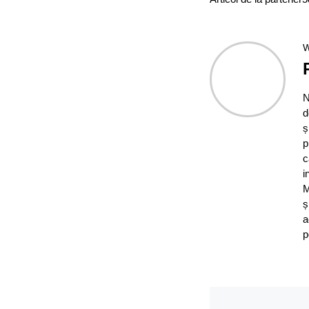
W
N
d
ș
p
c
i
M
ș
a
p