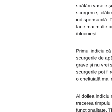
spălăm vasele și
scurgem și clătim
indispensabilă. D
face mai multe p
înlocuiești.
Primul indiciu c
scurgerile de apă
grave și nu vrei
scurgerile pot fi
o cheltuială mai
Al doilea indiciu
trecerea timpului 
funcționalitate. 