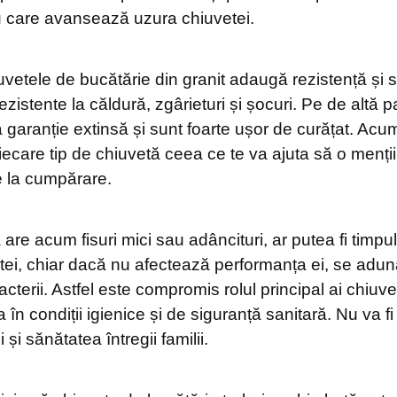
u care avansează uzura chiuvetei.
etele de bucătărie din granit adaugă rezistență și so
ezistente la căldură, zgârieturi și șocuri. Pe de altă p
garanție extinsă și sunt foarte ușor de curățat. Acum 
iecare tip de chiuvetă ceea ce te va ajuta să o menții
e la cumpărare.
are acum fisuri mici sau adâncituri, ar putea fi timpul
tei, chiar dacă nu afectează performanța ei, se adună
terii. Astfel este compromis rolul principal ai chiuve
în condiții igienice și de siguranță sanitară. Nu va f
 și sănătatea întregii familii.