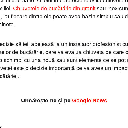
tilul bucătăriei și felul în care este folosită chiuveta
iliei.
Chiuvetele de bucătărie din granit
sau inox sunt
i, iar fiecare dintre ele poate avea bazin simplu sau 
binete.
ecizie să iei, apelează la un instalator profesionist c
elor de bucătărie, care va evalua chiuveta pe care o
o schimbi cu una nouă sau sunt elemente ce se pot 
etei este o decizie importantă ce va avea un impac
cătăriei.
Urmărește-ne și pe
Google News
8