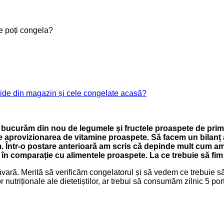
e poți congela?
apide din magazin și cele congelate acasă?
e bucurăm din nou de legumele și fructele proaspete de primă
rovizionarea de vitamine proaspete. Să facem un bilanț al a
ăm. Într-o postare anterioară am scris că depinde mult cum a
în comparație cu alimentele proaspete. La ce trebuie să fim 
imăvară. Merită să verificăm congelatorul și să vedem ce trebui
nutriționale ale dietetiștilor, ar trebui să consumăm zilnic 5 por