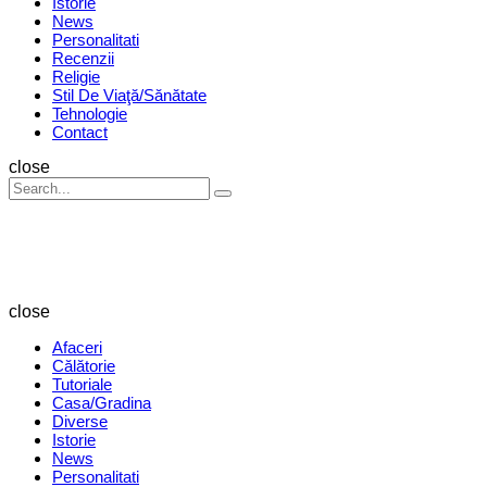
Istorie
News
Personalitati
Recenzii
Religie
Stil De Viaţă/Sănătate
Tehnologie
Contact
Search
close
Search
Search
for:
Revista
Magazin
close
Afaceri
Călătorie
Tutoriale
Casa/Gradina
Diverse
Istorie
News
Personalitati