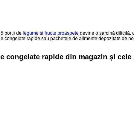
 5 porții de
legume și fructe proaspete
devine o sarcină dificilă,
 congelate rapide sau pachetele de alimente depozitate de noi în
ele congelate rapide din magazin și cel