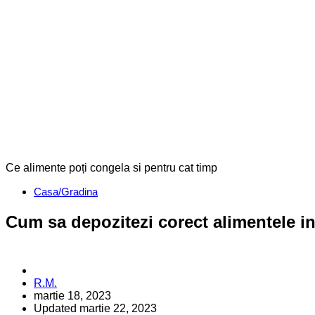
Ce alimente poți congela si pentru cat timp
Categories
Casa/Gradina
Cum sa depozitezi corect alimentele i
Posted
R.M.
by
martie 18, 2023
Updated
martie 22, 2023