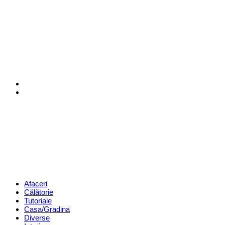
Menu
Search
Revista
Magazin
Menu
Afaceri
Călătorie
Tutoriale
Casa/Gradina
Diverse