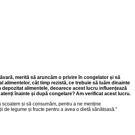
vară, merită să aruncăm o privire în congelator și să
limentelor, cât timp rezistă, ce trebuie să luăm dinainte
m depozitat alimentele, deoarece acest lucru influențează
atenți înainte și după congelare? Am verificat acest lucru.
e să scoatem și să consumăm, pentru a ne menține
ții de legume și fructe pentru a avea o dietă sănătoasă.”