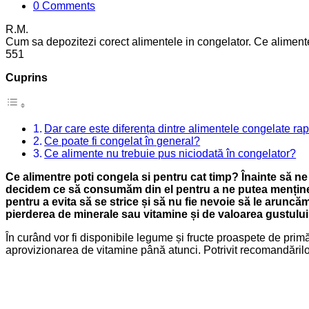
0 Comments
R.M.
Cum sa depozitezi corect alimentele in congelator. Ce aliment
5
5
1
Cuprins
Dar care este diferența dintre alimentele congelate r
Ce poate fi congelat în general?
Ce alimente nu trebuie pus niciodată în congelator?
Ce alimentre poti congela si pentru cat timp?
Înainte să n
decidem ce să consumăm din el pentru a ne putea menține ap
pentru a evita să se strice și să nu fie nevoie să le arunc
pierderea de minerale sau vitamine și de valoarea gustului 
În curând vor fi disponibile legume și fructe proaspete de pr
aprovizionarea de vitamine până atunci. Potrivit recomandărilor 