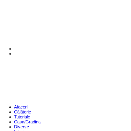
Menu
Search
Revista
Magazin
Menu
Afaceri
Călătorie
Tutoriale
Casa/Gradina
Diverse