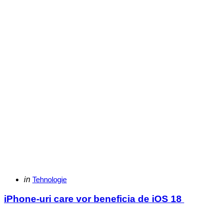
Categories
Posted
in
Tehnologie
in
iPhone-uri care vor beneficia de iOS 18