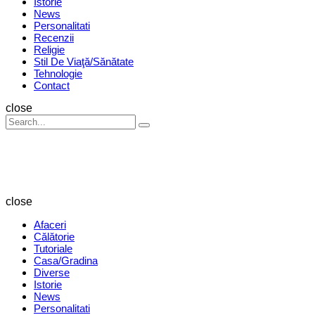
Istorie
News
Personalitati
Recenzii
Religie
Stil De Viaţă/Sănătate
Tehnologie
Contact
Search
close
Search
Search
for:
Revista
Magazin
close
Afaceri
Călătorie
Tutoriale
Casa/Gradina
Diverse
Istorie
News
Personalitati