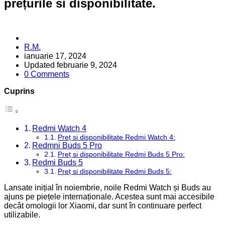
prețurile si disponibilitate.
Posted
R.M.
by
ianuarie 17, 2024
Updated
februarie 9, 2024
0 Comments
Cuprins
Redmi Watch 4
Preț si disponibilitate Redmi Watch 4:
Redmni Buds 5 Pro
Preț si disponibilitate Redmi Buds 5 Pro:
Redmi Buds 5
Preț si disponibilitate Redmi Buds 5:
Lansate inițial în noiembrie, noile Redmi Watch și Buds au
ajuns pe piețele internaționale. Acestea sunt mai accesibile
decât omologii lor Xiaomi, dar sunt în continuare perfect
utilizabile.