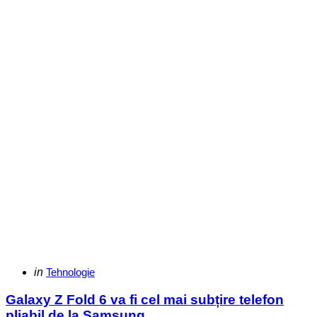
Categories
Posted
in
Tehnologie
in
Galaxy Z Fold 6 va fi cel mai subțire telefon
pliabil de la Samsung