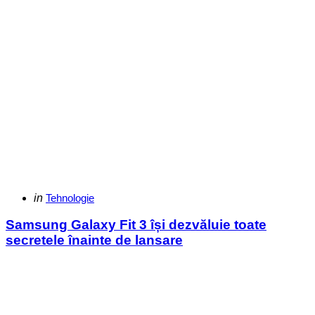
Categories
Posted
in
Tehnologie
in
Samsung Galaxy Fit 3 își dezvăluie toate
secretele înainte de lansare