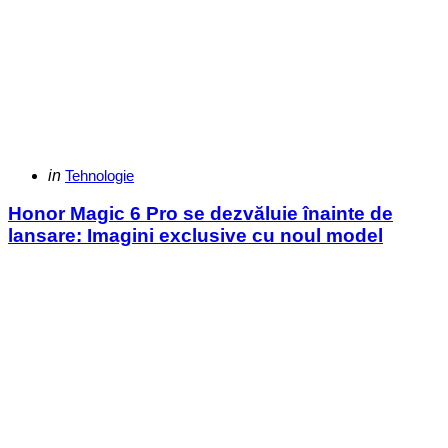
Categories
Posted
in
Tehnologie
in
Honor Magic 6 Pro se dezvăluie înainte de
lansare: Imagini exclusive cu noul model