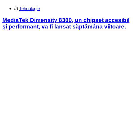
Categories
Posted
in
Tehnologie
in
MediaTek Dimensity 8300, un chipset accesibil
și performant, va fi lansat săptămâna viitoare.