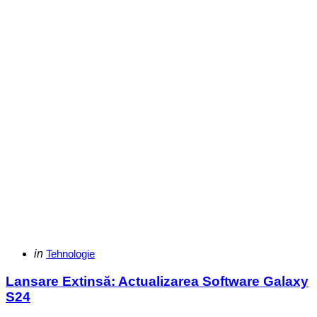
Categories
Posted
in
Tehnologie
in
Lansare Extinsă: Actualizarea Software Galaxy
S24