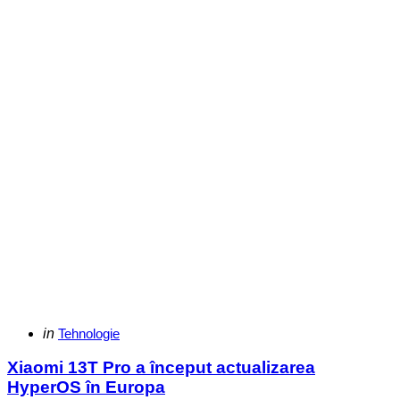
Categories
Posted
in
Tehnologie
in
Xiaomi 13T Pro a început actualizarea
HyperOS în Europa