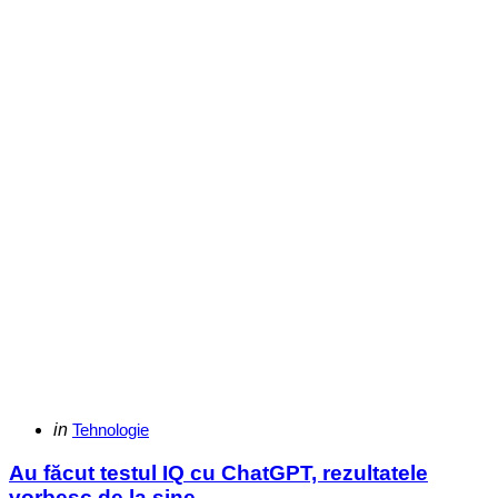
Categories
Posted
in
Tehnologie
in
Au făcut testul IQ cu ChatGPT, rezultatele
vorbesc de la sine