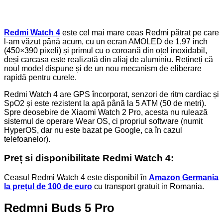
Redmi Watch 4
este cel mai mare ceas Redmi pătrat pe care
l-am văzut până acum, cu un ecran AMOLED de 1,97 inch
(450×390 pixeli) și primul cu o coroană din oțel inoxidabil,
deși carcasa este realizată din aliaj de aluminiu. Rețineți că
noul model dispune și de un nou mecanism de eliberare
rapidă pentru curele.
Redmi Watch 4 are GPS încorporat, senzori de ritm cardiac și
SpO2 și este rezistent la apă până la 5 ATM (50 de metri).
Spre deosebire de Xiaomi Watch 2 Pro, acesta nu rulează
sistemul de operare Wear OS, ci propriul software (numit
HyperOS, dar nu este bazat pe Google, ca în cazul
telefoanelor).
Preț si disponibilitate Redmi Watch 4:
Ceasul Redmi Watch 4 este disponibil în
Amazon Germania
la prețul de 100 de euro
cu transport gratuit in Romania.
Redmni Buds 5 Pro