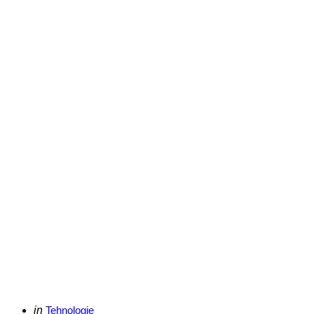
Categories
Posted
in
Tehnologie