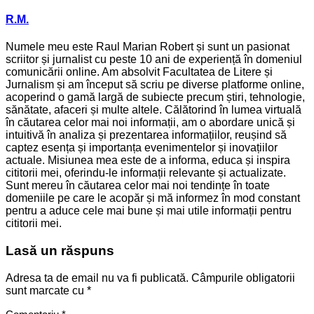
R.M.
Numele meu este Raul Marian Robert și sunt un pasionat
scriitor și jurnalist cu peste 10 ani de experiență în domeniul
comunicării online. Am absolvit Facultatea de Litere și
Jurnalism și am început să scriu pe diverse platforme online,
acoperind o gamă largă de subiecte precum știri, tehnologie,
sănătate, afaceri și multe altele. Călătorind în lumea virtuală
în căutarea celor mai noi informații, am o abordare unică și
intuitivă în analiza și prezentarea informațiilor, reușind să
captez esența și importanța evenimentelor și inovațiilor
actuale. Misiunea mea este de a informa, educa și inspira
cititorii mei, oferindu-le informații relevante și actualizate.
Sunt mereu în căutarea celor mai noi tendințe în toate
domeniile pe care le acopăr și mă informez în mod constant
pentru a aduce cele mai bune și mai utile informații pentru
cititorii mei.
Lasă un răspuns
Adresa ta de email nu va fi publicată.
Câmpurile obligatorii
sunt marcate cu
*