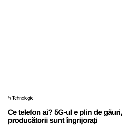
Categories
Posted
Tehnologie
in
in
Ce telefon ai? 5G-ul e plin de găuri,
producătorii sunt îngrijorați