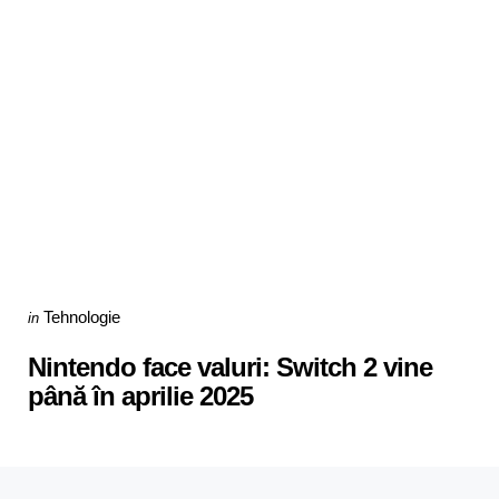
Categories
Posted
Tehnologie
in
in
Nintendo face valuri: Switch 2 vine
până în aprilie 2025