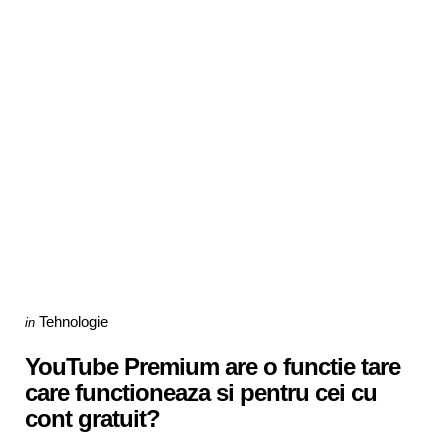
Categories
Posted
Tehnologie
in
in
YouTube Premium are o functie tare
care functioneaza si pentru cei cu
cont gratuit?