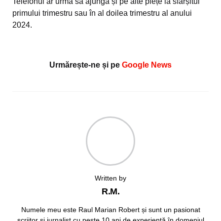
Telefonul ar urma să ajungă și pe alte piețe la sfârșitul
primului trimestru sau în al doilea trimestru al anului
2024.
Urmărește-ne și pe
Google News
Written by
R.M.
Numele meu este Raul Marian Robert și sunt un pasionat
scriitor și jurnalist cu peste 10 ani de experiență în domeniul