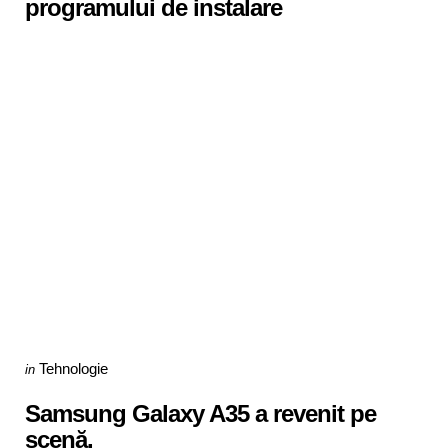
programului de instalare
Categories
Posted
Tehnologie
in
in
Samsung Galaxy A35 a revenit pe
scenă.