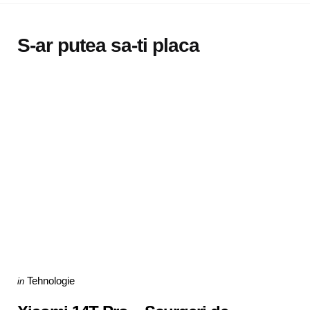
S-ar putea sa-ti placa
Categories
Posted
Tehnologie
in
in