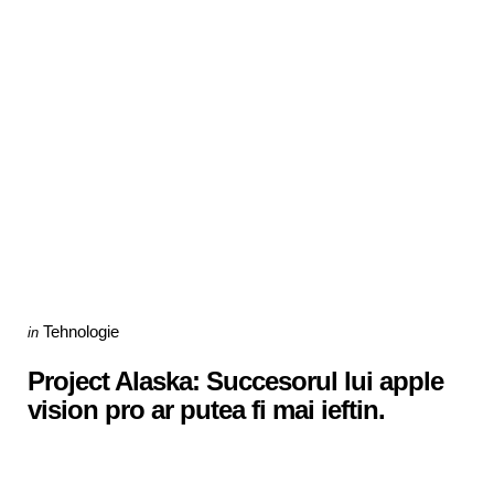
Categories
Posted
Tehnologie
in
in
Project Alaska: Succesorul lui apple
vision pro ar putea fi mai ieftin.