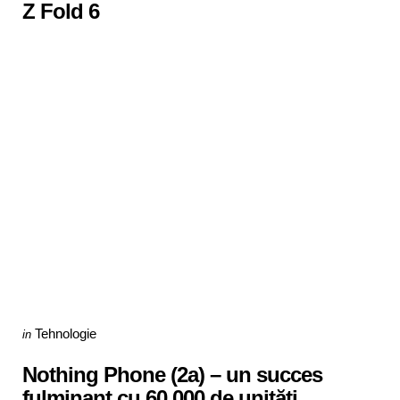
Z Fold 6
Categories
Posted
Tehnologie
in
in
Nothing Phone (2a) – un succes
fulminant cu 60.000 de unități