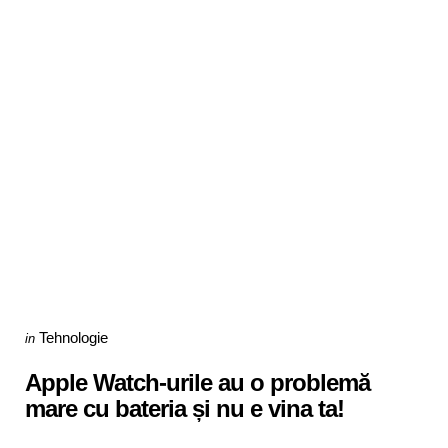
Categories
Posted
Tehnologie
in
in
Apple Watch-urile au o problemă
mare cu bateria și nu e vina ta!