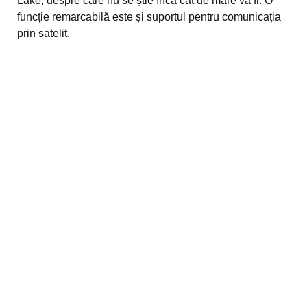
Lake, despre care nu se știe încă cât de mare va fi. O
funcție remarcabilă este și suportul pentru comunicația
prin satelit.