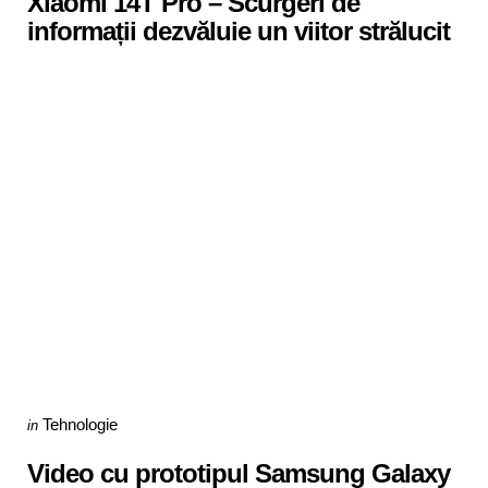
Xiaomi 14T Pro – Scurgeri de
informații dezvăluie un viitor strălucit
Categories
Posted
Tehnologie
in
in
Video cu prototipul Samsung Galaxy