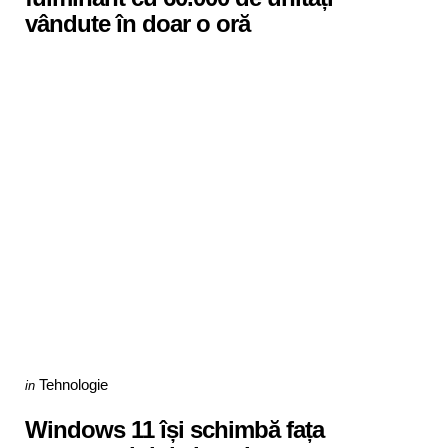
vândute în doar o oră
Categories
Posted
Tehnologie
in
in
Windows 11 își schimbă fața