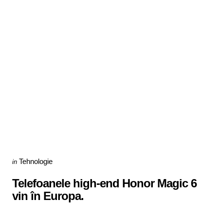
Categories
Posted
Tehnologie
in
in
Telefoanele high-end Honor Magic 6
vin în Europa.