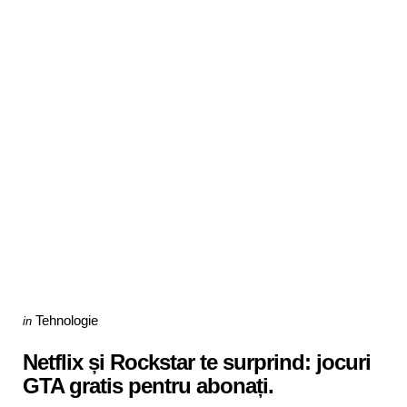
Categories
Posted
Tehnologie
in
in
Netflix și Rockstar te surprind: jocuri
GTA gratis pentru abonați.