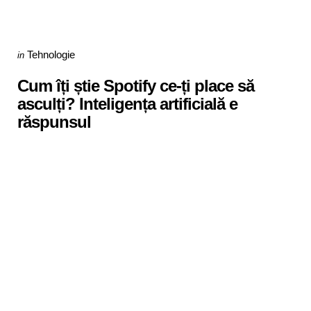
Categories
Posted
Tehnologie
in
in
Cum îți știe Spotify ce-ți place să
asculți? Inteligența artificială e
răspunsul