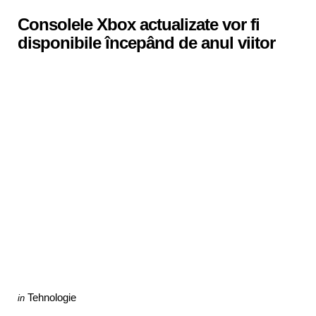
in
Consolele Xbox actualizate vor fi
disponibile începând de anul viitor
Categories
Posted
Tehnologie
in
in