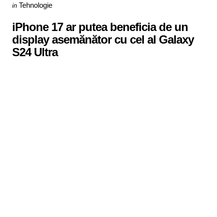
Categories
Posted
Tehnologie
in
in
iPhone 17 ar putea beneficia de un
display asemănător cu cel al Galaxy
S24 Ultra