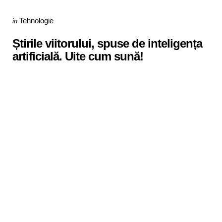
Categories
Posted
Tehnologie
in
in
Știrile viitorului, spuse de inteligența
artificială. Uite cum sună!