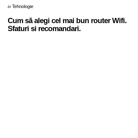
Categories
Posted
Tehnologie
in
in
Cum să alegi cel mai bun router Wifi.
Sfaturi si recomandari.