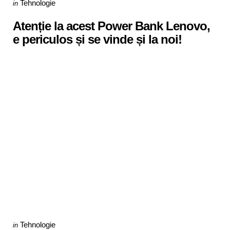
Categories
Posted
Tehnologie
in
in
Atenție la acest Power Bank Lenovo,
e periculos și se vinde și la noi!
Categories
Posted
Tehnologie
in