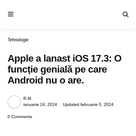
Menu
Se
Categories
Tehnologie
Apple a lanast iOS 17.3: O
funcție genială pe care
Android nu o are.
Posted
R.M.
ianuarie 24, 2024
Updated
februarie 5, 2024
by
0 Comments