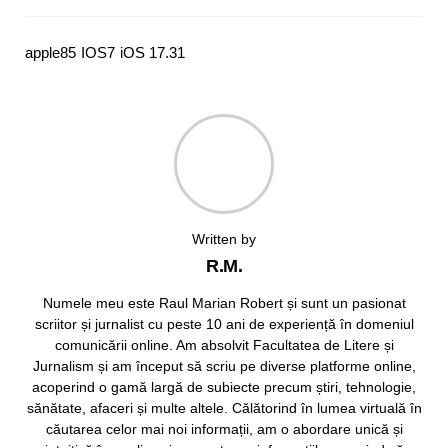
apple
85
IOS
7
iOS 17.3
1
Written by
R.M.
Numele meu este Raul Marian Robert și sunt un pasionat
scriitor și jurnalist cu peste 10 ani de experiență în domeniul
comunicării online. Am absolvit Facultatea de Litere și
Jurnalism și am început să scriu pe diverse platforme online,
acoperind o gamă largă de subiecte precum știri, tehnologie,
sănătate, afaceri și multe altele. Călătorind în lumea virtuală în
căutarea celor mai noi informații, am o abordare unică și