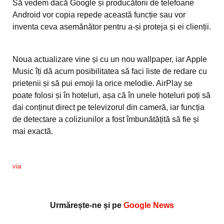
Să vedem dacă Google și producătorii de telefoane
Android vor copia repede această funcție sau vor
inventa ceva asemănător pentru a-și proteja și ei clienții.
Noua actualizare vine și cu un nou wallpaper, iar Apple
Music îți dă acum posibilitatea să faci liste de redare cu
prietenii și să pui emoji la orice melodie. AirPlay se
poate folosi și în hoteluri, așa că în unele hoteluri poți să
dai conținut direct pe televizorul din cameră, iar funcția
de detectare a coliziunilor a fost îmbunătățită să fie și
mai exactă.
via
Urmărește-ne și pe
Google News