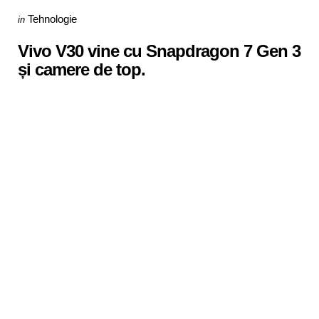
Categories
Posted
Tehnologie
in
in
Vivo V30 vine cu Snapdragon 7 Gen 3
și camere de top.