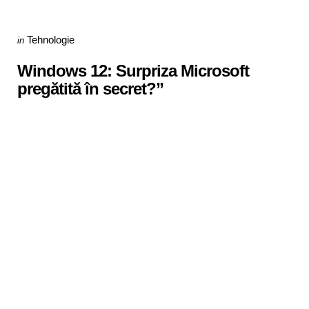
Categories
Posted
Tehnologie
in
in
Windows 12: Surpriza Microsoft
pregătită în secret?”