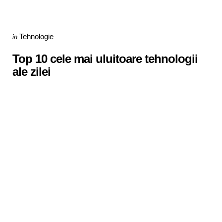
Categories
Posted
Tehnologie
in
in
Top 10 cele mai uluitoare tehnologii
ale zilei