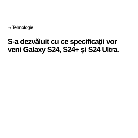
Categories
Posted
Tehnologie
in
in
S-a dezvăluit cu ce specificații vor
veni Galaxy S24, S24+ și S24 Ultra.