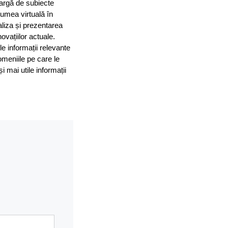
largă de subiecte
 lumea virtuală în
aliza și prezentarea
ovațiilor actuale.
le informații relevante
omeniile pe care le
mai utile informații