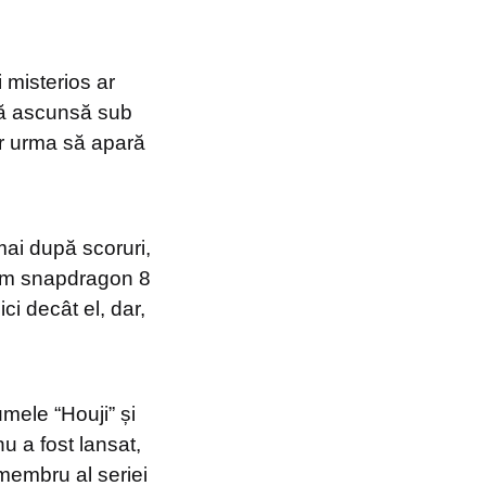
 misterios ar
eră ascunsă sub
ar urma să apară
mai după scoruri,
omm snapdragon 8
ci decât el, dar,
mele “Houji” și
u a fost lansat,
 membru al seriei