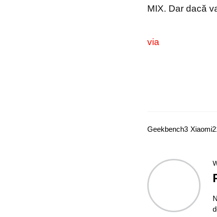
MIX. Dar dacă va
v
ia
Geekbench
3
Xiaomi
2
W
N
d