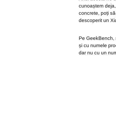
cunoaștem deja, 
concrete, poți s
descoperit un X
Pe GeekBench, s
și cu numele prod
dar nu cu un nume