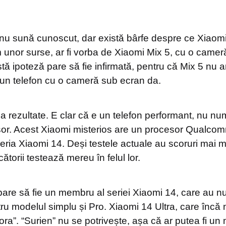
nu sună cunoscut, dar există bârfe despre ce Xiaomi
m unor surse, ar fi vorba de Xiaomi Mix 5, cu o cam
tă ipoteză pare să fie infirmată, pentru că Mix 5 nu 
 un telefon cu o cameră sub ecran da.
a rezultate. E clar că e un telefon performant, nu nu
esor. Acest Xiaomi misterios are un procesor Qualc
seria Xiaomi 14. Deși testele actuale au scoruri mai mi
ătorii testează mereu în felul lor.
re să fie un membru al seriei Xiaomi 14, care au nu
u modelul simplu și Pro. Xiaomi 14 Ultra, care încă n
a”. “Surien” nu se potrivește, așa că ar putea fi un