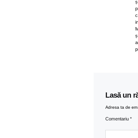
ș
p
c
i
M
ș
a
p
Lasă un r
Adresa ta de emai
Comentariu
*