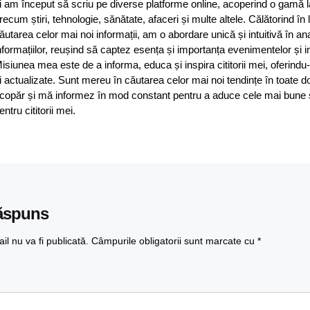
i am început să scriu pe diverse platforme online, acoperind o gamă 
recum știri, tehnologie, sănătate, afaceri și multe altele. Călătorind în
ăutarea celor mai noi informații, am o abordare unică și intuitivă în an
nformațiilor, reușind să captez esența și importanța evenimentelor și in
isiunea mea este de a informa, educa și inspira cititorii mei, oferindu-
i actualizate. Sunt mereu în căutarea celor mai noi tendințe în toate d
copăr și mă informez în mod constant pentru a aduce cele mai bune și 
entru cititorii mei.
ăspuns
l nu va fi publicată.
Câmpurile obligatorii sunt marcate cu
*