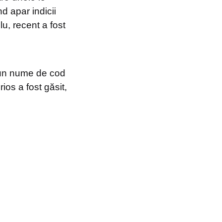
d apar indicii
u, recent a fost
 un nume de cod
ios a fost găsit,