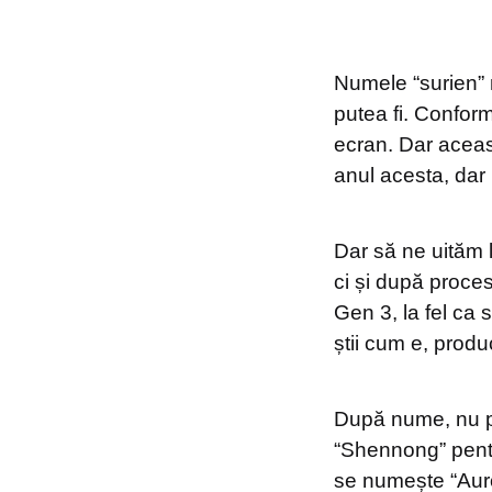
Numele “surien” 
putea fi. Confor
ecran. Dar aceas
anul acesta, dar
Dar să ne uităm l
ci și după proc
Gen 3, la fel ca 
știi cum e, produc
După nume, nu pa
“Shennong” pentr
se numește “Auror