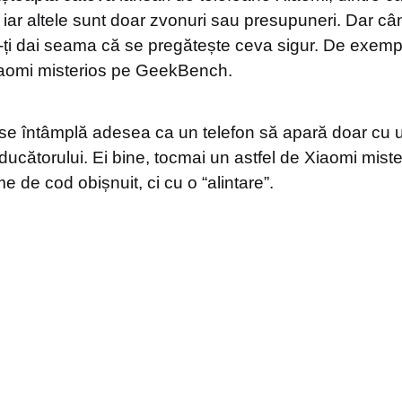
iar altele sunt doar zvonuri sau presupuneri. Dar cân
ă-ți dai seama că se pregătește ceva sigur. De exempl
iaomi misterios pe GeekBench.
e întâmplă adesea ca un telefon să apară doar cu
ucătorului. Ei bine, tocmai un astfel de Xiaomi mister
 de cod obișnuit, ci cu o “alintare”.