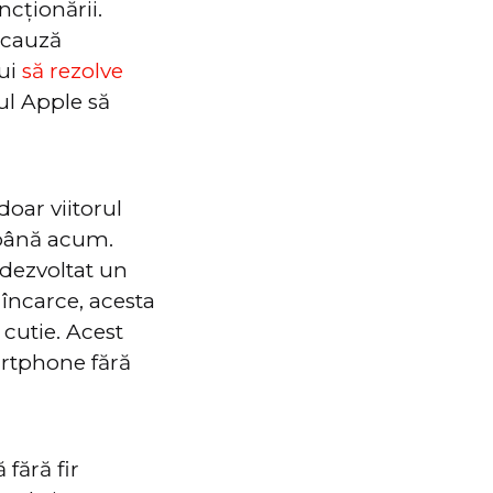
cționării.
 cauză
bui
să rezolve
ul Apple să
doar viitorul
t până acum.
dezvoltat un
 încarce, acesta
 cutie. Acest
artphone fără
 fără fir