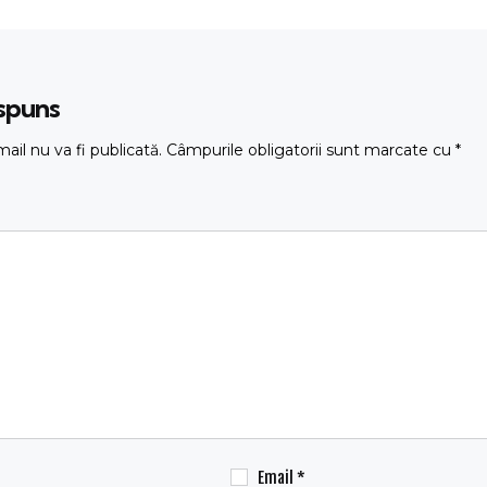
ăspuns
ail nu va fi publicată.
Câmpurile obligatorii sunt marcate cu
*
Email
*