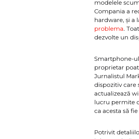
modelele scump
Compania a rec
hardware, și a l
problema
. Toa
dezvolte un disp
Smartphone-ul e
proprietar poat
Jurnalistul Ma
dispozitiv care
actualizează wi
lucru permite c
ca acesta să fi
Potrivit detalii