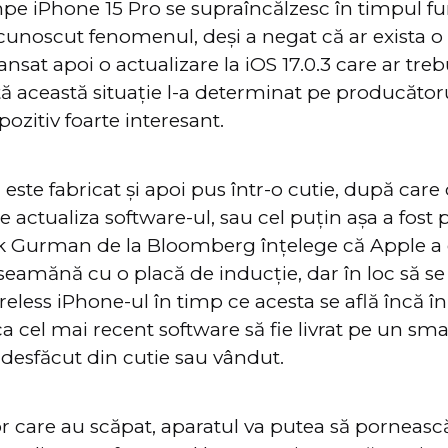
e iPhone 15 Pro se supraîncălzesc în timpul fun
unoscut fenomenul, deși a negat că ar exista o
ansat apoi o actualizare la iOS 17.0.3 care ar tre
tă această situație l-a determinat pe producător
ozitiv foarte interesant.
ste fabricat și apoi pus într-o cutie, după care 
e actualiza software-ul, sau cel puțin așa a fos
rk Gurman de la Bloomberg înțelege că Apple a 
 seamănă cu o placă de inducție, dar în loc să se
reless iPhone-ul în timp ce acesta se află încă în
a cel mai recent software să fie livrat pe un sm
e desfăcut din cutie sau vândut.
lor care au scăpat, aparatul va putea să pornească