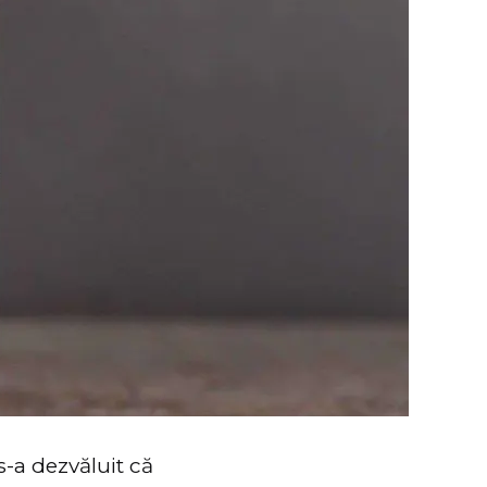
s-a dezvăluit că