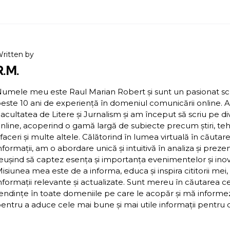
ritten by
R.M.
umele meu este Raul Marian Robert și sunt un pasionat scriit
este 10 ani de experiență în domeniul comunicării online. 
acultatea de Litere și Jurnalism și am început să scriu pe d
nline, acoperind o gamă largă de subiecte precum știri, teh
faceri și multe altele. Călătorind în lumea virtuală în căutar
nformații, am o abordare unică și intuitivă în analiza și preze
eușind să captez esența și importanța evenimentelor și inova
isiunea mea este de a informa, educa și inspira cititorii mei,
nformații relevante și actualizate. Sunt mereu în căutarea c
endințe în toate domeniile pe care le acopăr și mă inform
entru a aduce cele mai bune și mai utile informații pentru cit