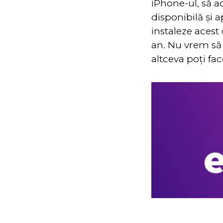
iPhone-ul, să a
disponibilă și 
instaleze acest
an. Nu vrem să 
altceva poți fa