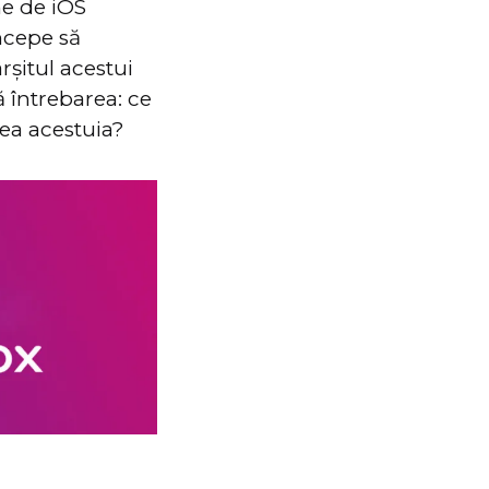
ne de iOS
începe să
rșitul acestui
ă întrebarea: ce
rea acestuia?