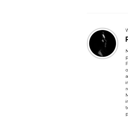
W
N
p
F
o
a
i
r
M
i
t
p