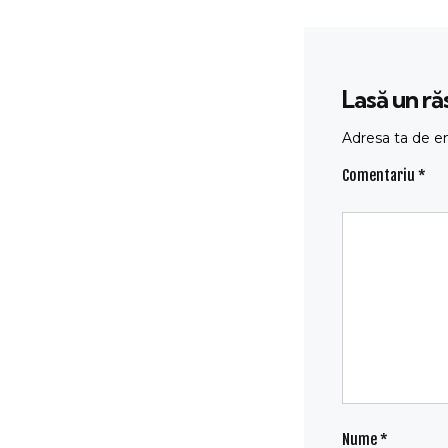
Lasă un r
Adresa ta de em
Comentariu
*
Nume
*