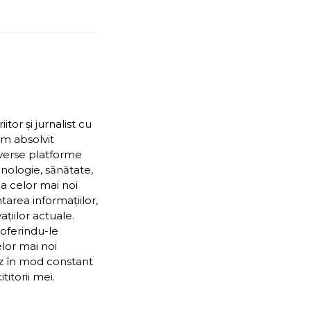
or și jurnalist cu
Am absolvit
iverse platforme
nologie, sănătate,
ea celor mai noi
ntarea informațiilor,
țiilor actuale.
 oferindu-le
elor mai noi
ez în mod constant
itorii mei.