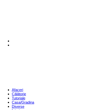
Menu
Search
Revista
Magazin
Menu
Afaceri
Călătorie
Tutoriale
Casa/Gradina
Diverse