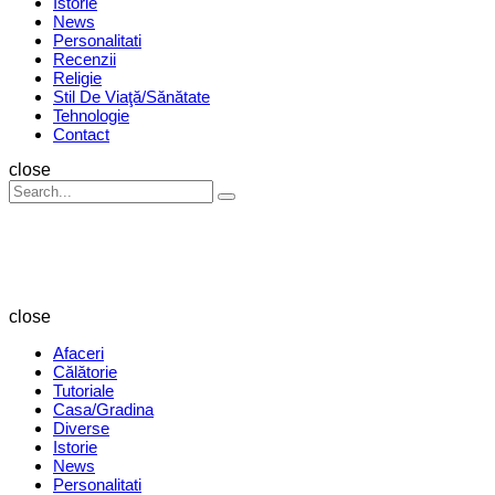
Istorie
News
Personalitati
Recenzii
Religie
Stil De Viaţă/Sănătate
Tehnologie
Contact
Search
close
Search
Search
for:
Revista
Magazin
close
Afaceri
Călătorie
Tutoriale
Casa/Gradina
Diverse
Istorie
News
Personalitati