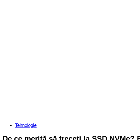
Categories
Tehnologie
De ce merită să treceți la SSD NVMe? 