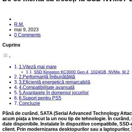
Posted
R.M.
by
mai 9, 2023
0 Comments
Cuprins
1.Viteză mai mare
SSD Kingston KC3000 Gen.4, 1024GB, NVMe, M.2
2.Performanță îmbunătățită
3.Eficiență energetică remarcabilă
4.Compatibilitate avansată
5.Avantajele în domeniul jocurilor
6.Suport pentru PS5
Concluzie
Până de curând, SATA (Serial Advanced Technology Attachme
acum piața a trecut la un nou tip de tehnologie. În curând,
date disponibile. Instalate în dispozitive compatibile, SS
client. Prin modernizarea desktopurilor sau a laptopurilor, în