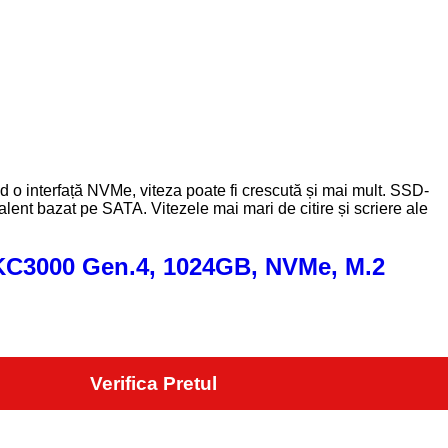
nd o interfață NVMe, viteza poate fi crescută și mai mult. SSD-
ent bazat pe SATA. Vitezele mai mari de citire și scriere ale
KC3000 Gen.4, 1024GB, NVMe, M.2
Verifica Pretul