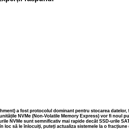
nt) a fost protocolul dominant pentru stocarea datelor, fu
 unitățile NVMe (Non-Volatile Memory Express) vor fi noul pun
D-urile NVMe sunt semnificativ mai rapide decât SSD-urile S
 loc să le înlocuiți, puteți actualiza sistemele la o fracțiune 