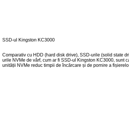
SSD-ul Kingston KC3000
Comparativ cu HDD (hard disk drive), SSD-urile (solid state driv
urile NVMe de vârf, cum ar fi SSD-ul Kingston KC3000, sunt ca
unității NVMe reduc timpii de încărcare și de pornire a fișierelo