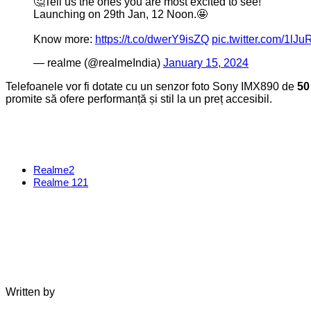
🤔Tell us the ones you are most excited to see!
Launching on 29th Jan, 12 Noon.🤩
Know more:
https://t.co/dwerY9isZQ
pic.twitter.com/1lJ
— realme (@realmeIndia)
January 15, 2024
Telefoanele vor fi dotate cu un senzor foto Sony IMX890 de
50
promite să ofere performanță și stil la un preț accesibil.
Realme
2
Realme 12
1
Written by