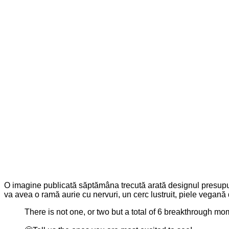
O imagine publicată săptămâna trecută arată designul presupusu
va avea o ramă aurie cu nervuri, un cerc lustruit, piele vegană
There is not one, or two but a total of 6 breakthrough m