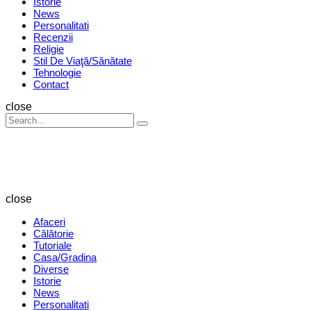
Istorie
News
Personalitati
Recenzii
Religie
Stil De Viaţă/Sănătate
Tehnologie
Contact
Search
close
Search
Search
for:
Revista
Magazin
close
Afaceri
Călătorie
Tutoriale
Casa/Gradina
Diverse
Istorie
News
Personalitati