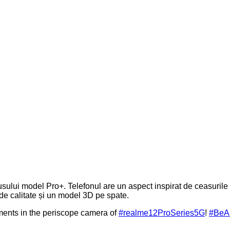
lui model Pro+. Telefonul are un aspect inspirat de ceasurile d
 de calitate și un model 3D pe spate.
oments in the periscope camera of
#realme12ProSeries5G
!
#BeAP