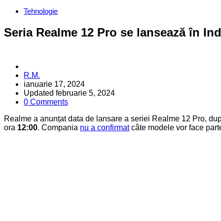
Categories
Tehnologie
Seria Realme 12 Pro se lansează în India
Posted
R.M.
by
ianuarie 17, 2024
Updated
februarie 5, 2024
0 Comments
Realme a anunțat data de lansare a seriei Realme 12 Pro, după
ora
12:00
. Compania
nu a confirmat
câte modele vor face part