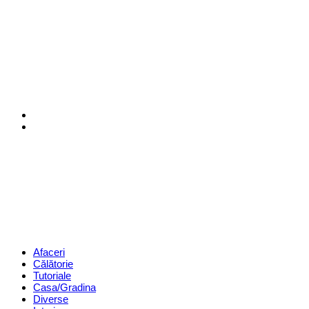
Menu
Search
Revista
Magazin
Menu
Afaceri
Călătorie
Tutoriale
Casa/Gradina
Diverse