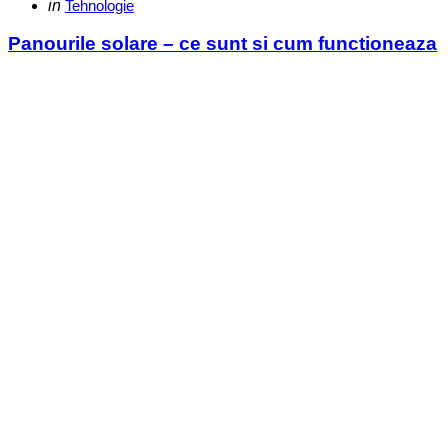
Categories
Posted
in
Tehnologie
in
Panourile solare – ce sunt si cum functioneaza