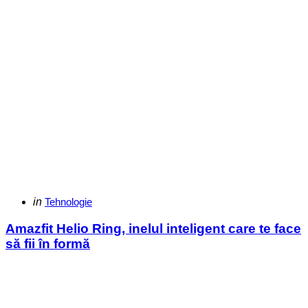
Categories
Posted
in
Tehnologie
in
Amazfit Helio Ring, inelul inteligent care te face
să fii în formă