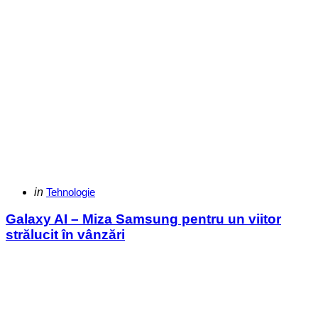
Categories
Posted
in
Tehnologie
in
Galaxy AI – Miza Samsung pentru un viitor
strălucit în vânzări