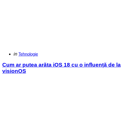
Categories
Posted
in
Tehnologie
in
Cum ar putea arăta iOS 18 cu o influență de la
visionOS