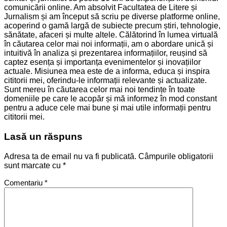
comunicării online. Am absolvit Facultatea de Litere și
Jurnalism și am început să scriu pe diverse platforme online,
acoperind o gamă largă de subiecte precum știri, tehnologie,
sănătate, afaceri și multe altele. Călătorind în lumea virtuală
în căutarea celor mai noi informații, am o abordare unică și
intuitivă în analiza și prezentarea informațiilor, reușind să
captez esența și importanța evenimentelor și inovațiilor
actuale. Misiunea mea este de a informa, educa și inspira
cititorii mei, oferindu-le informații relevante și actualizate.
Sunt mereu în căutarea celor mai noi tendințe în toate
domeniile pe care le acopăr și mă informez în mod constant
pentru a aduce cele mai bune și mai utile informații pentru
cititorii mei.
Lasă un răspuns
Adresa ta de email nu va fi publicată.
Câmpurile obligatorii
sunt marcate cu
*
Comentariu
*