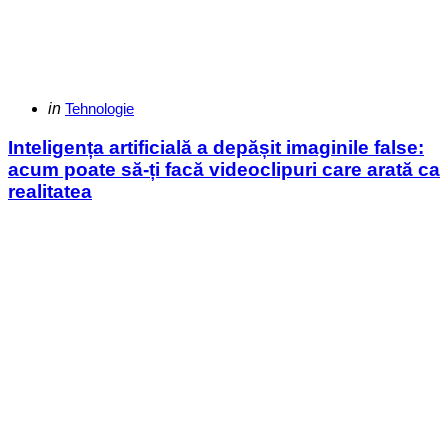
Categories
Posted
in
Tehnologie
in
Inteligența artificială a depășit imaginile false:
acum poate să-ți facă videoclipuri care arată ca
realitatea