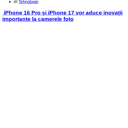
Categories
Posted
in
Tehnologie
in
iPhone 16 Pro și iPhone 17 vor aduce inovații
importante la camerele foto