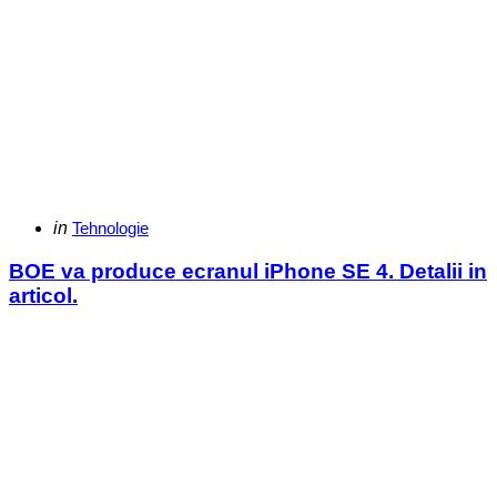
Categories
Posted
in
Tehnologie
in
BOE va produce ecranul iPhone SE 4. Detalii in
articol.