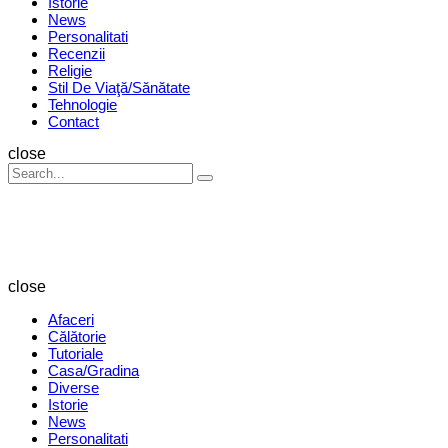
Istorie
News
Personalitati
Recenzii
Religie
Stil De Viaţă/Sănătate
Tehnologie
Contact
Search
close
Search
Search
for:
Revista
Magazin
close
Afaceri
Călătorie
Tutoriale
Casa/Gradina
Diverse
Istorie
News
Personalitati