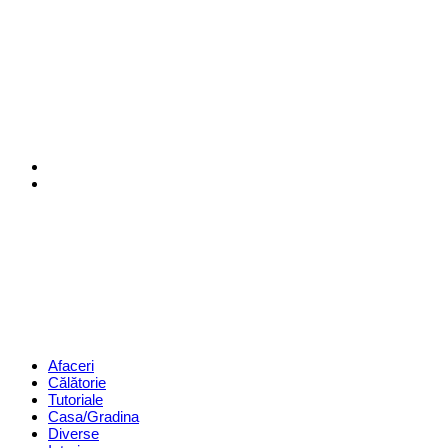
Menu
Search
Revista
Magazin
Menu
Afaceri
Călătorie
Tutoriale
Casa/Gradina
Diverse