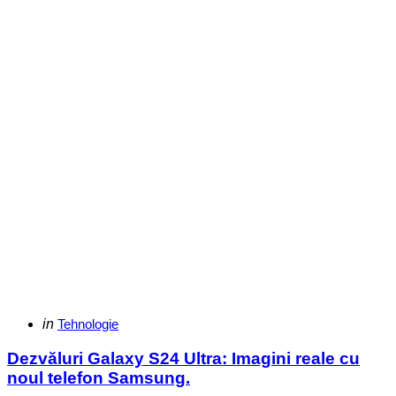
Categories
Posted
in
Tehnologie
in
Dezvăluri Galaxy S24 Ultra: Imagini reale cu
noul telefon Samsung.