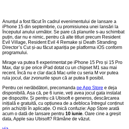
Anunțul a fost făcut în cadrul evenimentului de lansare a
iPhone 15 din septembrie, cu promisiunea unei lansări la
începutul anului următor. Se pare că planurile s-au schimbat
puțin, dar nu e nimic, pentru că alte titluri precum Resident
Evil Village, Resident Evil 4 Remake și Death Stranding
Director’s Cut și-au făcut apariția pe platforma iOS conform
programului.
Mirage va putea fi experimentat pe iPhone 15 Pro și 15 Pro
Max, dar și pe orice iPad dotat cu un chipset M1 sau mai
recent. Încă nu e clar dacă Mac-urile cu seria M vor putea
rula jocul, dar zvonurile spun că ar putea fi posibil.
Pentru cei nerăbdători, precomanda
pe App Store
e deja
disponibilă. Așa că, pe 6 iunie, veți avea jocul gata instalat
pe dispozitiv. Și pentru că Ubisoft e generos, descărcarea
inițială e gratuită, cu opțiunea de a debloca întregul conținut
prin achiziții în aplicație. O mică confuzie: App Store arată
acum o dată de lansare pentru
10 iunie
. Oare cine a greșit
data, Apple sau Ubisoft? Rămâne de văzut.
via