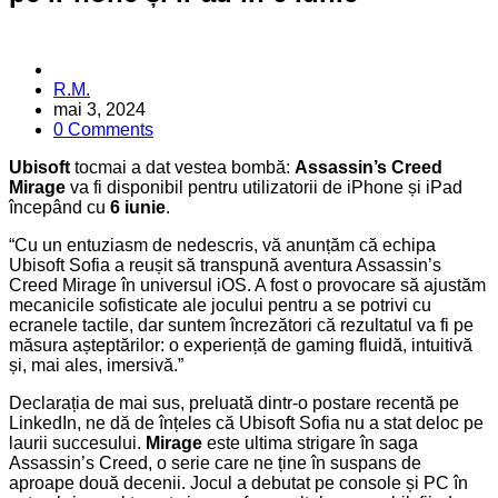
Posted
R.M.
by
mai 3, 2024
0 Comments
Ubisoft
tocmai a dat vestea bombă:
Assassin’s Creed
Mirage
va fi disponibil pentru utilizatorii de iPhone și iPad
începând cu
6 iunie
.
“Cu un entuziasm de nedescris, vă anunțăm că echipa
Ubisoft Sofia a reușit să transpună aventura Assassin’s
Creed Mirage în universul iOS. A fost o provocare să ajustăm
mecanicile sofisticate ale jocului pentru a se potrivi cu
ecranele tactile, dar suntem încrezători că rezultatul va fi pe
măsura așteptărilor: o experiență de gaming fluidă, intuitivă
și, mai ales, imersivă.”
Declarația de mai sus, preluată dintr-o postare recentă pe
LinkedIn, ne dă de înțeles că Ubisoft Sofia nu a stat deloc pe
laurii succesului.
Mirage
este ultima strigare în saga
Assassin’s Creed, o serie care ne ține în suspans de
aproape două decenii. Jocul a debutat pe console și PC în