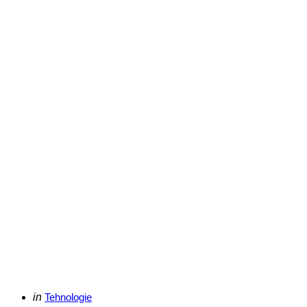
Categories
Posted
in
Tehnologie