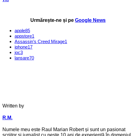
Urmărește-ne și pe
Google News
apple
85
appstore
1
Assassin’s Creed Mirage
1
iphone
17
joc
3
lansare
70
Written by
R.M.
Numele meu este Raul Marian Robert și sunt un pasionat
scriitor și jurnalist cu peste 10 ani de experiență în domeniul