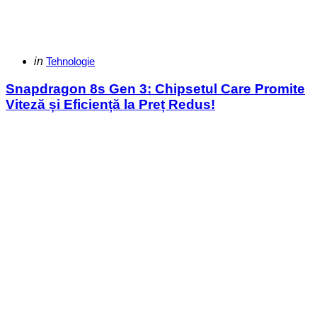
Categories
Posted
in
Tehnologie
in
Snapdragon 8s Gen 3: Chipsetul Care Promite
Viteză și Eficiență la Preț Redus!