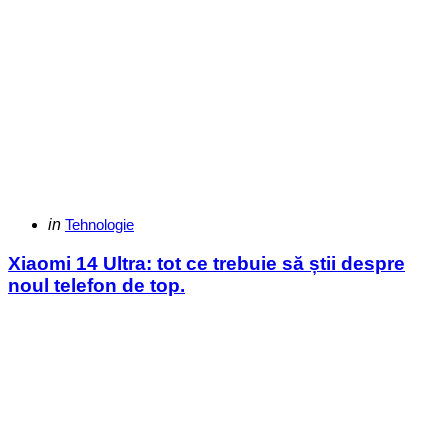
Categories
Posted
in
Tehnologie
in
Xiaomi 14 Ultra: tot ce trebuie să știi despre
noul telefon de top.