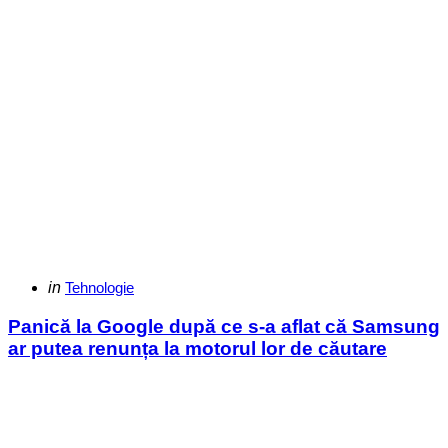
Categories
Posted
in
Tehnologie
in
Panică la Google după ce s-a aflat că Samsung
ar putea renunța la motorul lor de căutare