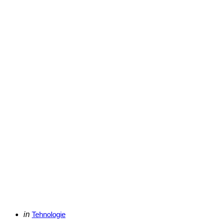
Categories
Posted
in
Tehnologie