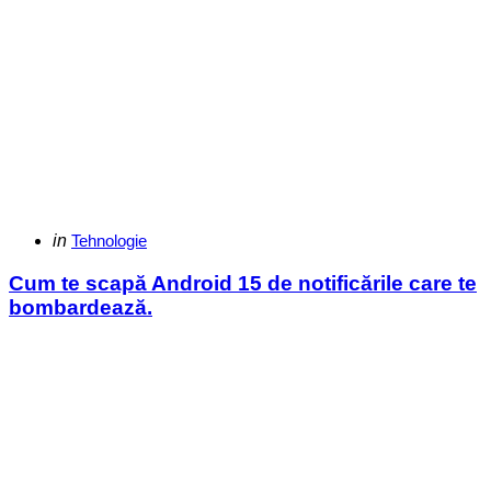
Categories
Posted
in
Tehnologie
in
Cum te scapă Android 15 de notificările care te
bombardează.