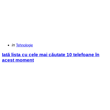
Categories
Posted
in
Tehnologie
in
Iată lista cu cele mai căutate 10 telefoane în
acest moment