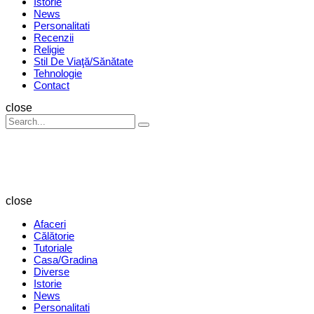
Istorie
News
Personalitati
Recenzii
Religie
Stil De Viaţă/Sănătate
Tehnologie
Contact
Search
close
Search
Search
for:
Revista
Magazin
close
Afaceri
Călătorie
Tutoriale
Casa/Gradina
Diverse
Istorie
News
Personalitati