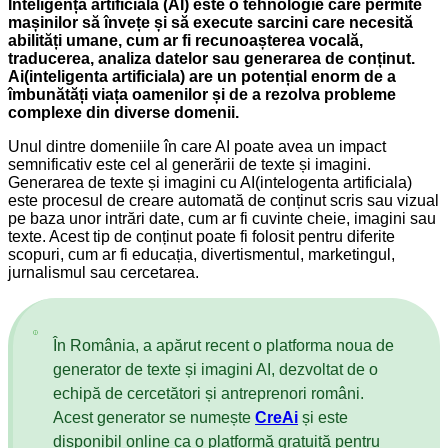
Inteligența artificială (AI) este o tehnologie care permite
mașinilor să învețe și să execute sarcini care necesită
abilități umane, cum ar fi recunoașterea vocală,
traducerea, analiza datelor sau generarea de conținut.
Ai(inteligenta artificiala) are un potențial enorm de a
îmbunătăți viața oamenilor și de a rezolva probleme
complexe din diverse domenii.
Unul dintre domeniile în care AI poate avea un impact
semnificativ este cel al generării de texte și imagini.
Generarea de texte și imagini cu AI(intelogenta artificiala)
este procesul de creare automată de conținut scris sau vizual
pe baza unor intrări date, cum ar fi cuvinte cheie, imagini sau
texte. Acest tip de conținut poate fi folosit pentru diferite
scopuri, cum ar fi educația, divertismentul, marketingul,
jurnalismul sau cercetarea.
În România, a apărut recent o platforma noua de
generator de texte și imagini AI, dezvoltat de o
echipă de cercetători și antreprenori români.
Acest generator se numește
CreAi
și este
disponibil online ca o platformă gratuită pentru