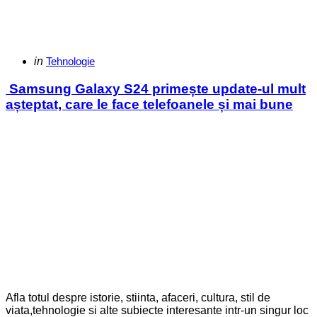
Categories
Posted
in
Tehnologie
in
Samsung Galaxy S24 primește update-ul mult
așteptat, care le face telefoanele și mai bune
Afla totul despre istorie, stiinta, afaceri, cultura, stil de
viata,tehnologie si alte subiecte interesante intr-un singur loc