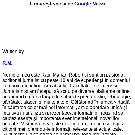
Urmărește-ne și pe
Google News
Written by
R.M.
Numele meu este Raul Marian Robert și sunt un pasionat
scriitor și jurnalist cu peste 10 ani de experiență în domeniul
comunicării online. Am absolvit Facultatea de Litere și
Jurnalism și am început să scriu pe diverse platforme online,
acoperind o gamă largă de subiecte precum știri, tehnologie,
sănătate, afaceri și multe altele. Călătorind în lumea virtuală
în căutarea celor mai noi informații, am o abordare unică și
intuitivă în analiza și prezentarea informațiilor, reușind să
captez esența și importanța evenimentelor și inovațiilor
actuale. Misiunea mea este de a informa, educa și inspira
cititorii mei, oferindu-le informații relevante și actualizate.
Sunt mereu în căutarea celor mai noi tendințe în toate