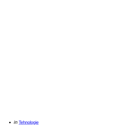
Categories
Posted
in
Tehnologie
in