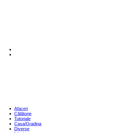
Menu
Search
Revista
Magazin
Menu
Afaceri
Călătorie
Tutoriale
Casa/Gradina
Diverse