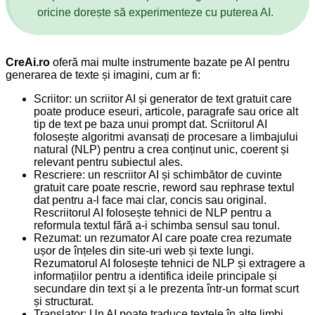
oricine dorește să experimenteze cu puterea AI.
CreAi.ro
oferă mai multe instrumente bazate pe AI pentru
generarea de texte și imagini, cum ar fi:
Scriitor: un scriitor AI și generator de text gratuit care
poate produce eseuri, articole, paragrafe sau orice alt
tip de text pe baza unui prompt dat. Scriitorul AI
folosește algoritmi avansați de procesare a limbajului
natural (NLP) pentru a crea conținut unic, coerent și
relevant pentru subiectul ales.
Rescriere: un rescriitor AI și schimbător de cuvinte
gratuit care poate rescrie, reword sau rephrase textul
dat pentru a-l face mai clar, concis sau original.
Rescriitorul AI folosește tehnici de NLP pentru a
reformula textul fără a-i schimba sensul sau tonul.
Rezumat: un rezumator AI care poate crea rezumate
ușor de înțeles din site-uri web și texte lungi.
Rezumatorul AI folosește tehnici de NLP și extragere a
informațiilor pentru a identifica ideile principale și
secundare din text și a le prezenta într-un format scurt
și structurat.
Translator: Un AI poate traduce textele în alte limbi