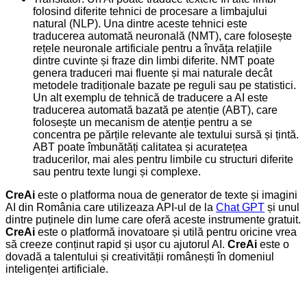
folosind diferite tehnici de procesare a limbajului
natural (NLP). Una dintre aceste tehnici este
traducerea automată neuronală (NMT), care folosește
rețele neuronale artificiale pentru a învăța relațiile
dintre cuvinte și fraze din limbi diferite. NMT poate
genera traduceri mai fluente și mai naturale decât
metodele tradiționale bazate pe reguli sau pe statistici.
Un alt exemplu de tehnică de traducere a AI este
traducerea automată bazată pe atenție (ABT), care
folosește un mecanism de atenție pentru a se
concentra pe părțile relevante ale textului sursă și țintă.
ABT poate îmbunătăți calitatea și acuratețea
traducerilor, mai ales pentru limbile cu structuri diferite
sau pentru texte lungi și complexe.
CreAi
este o platforma noua de generator de texte și imagini
AI din România care utilizeaza API-ul de la
Chat GPT
și unul
dintre puținele din lume care oferă aceste instrumente gratuit.
CreAi
este o platformă inovatoare și utilă pentru oricine vrea
să creeze conținut rapid și ușor cu ajutorul AI.
CreAi
este o
dovadă a talentului și creativității românești în domeniul
inteligenței artificiale.