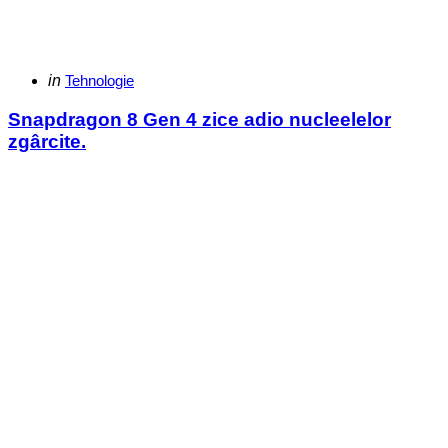
Categories
Posted
in
Tehnologie
in
Snapdragon 8 Gen 4 zice adio nucleelelor
zgârcite.