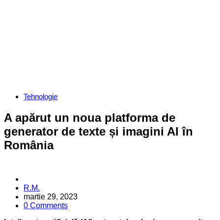
Categories
Tehnologie
A apărut un noua platforma de
generator de texte și imagini AI în
România
Posted
R.M.
by
martie 29, 2023
0 Comments