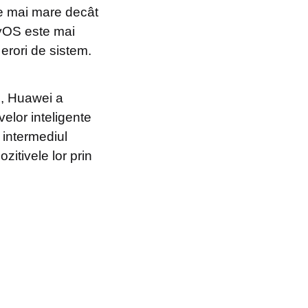
tate mai mare decât
yOS este mai
 erori de sistem.
ri, Huawei a
elor inteligente
 intermediul
ozitivele lor prin