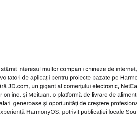
stârnit interesul multor companii chineze de internet
voltatori de aplicații pentru proiecte bazate pe Harm
ă JD.com, un gigant al comerțului electronic, NetEas
r online, și Meituan, o platformă de livrare de alimen
larii generoase și oportunități de creștere profesion
 experiență HarmonyOS, potrivit publicației locale So