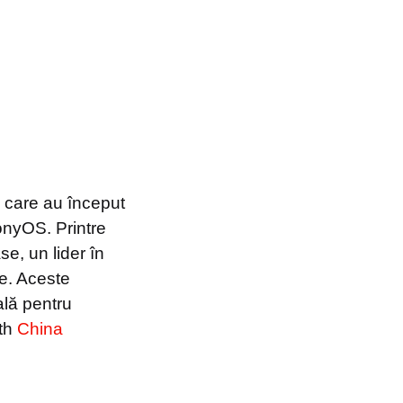
, care au început
onyOS. Printre
e, un lider în
te. Aceste
ală pentru
uth
China