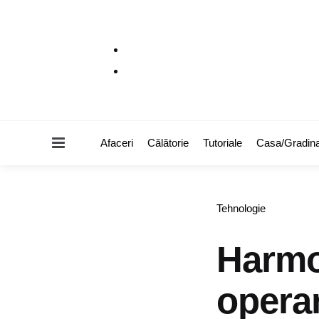
Menu
Afaceri
Călătorie
Tutoriale
Casa/Gradin
Categories
Tehnologie
Harmo
operar