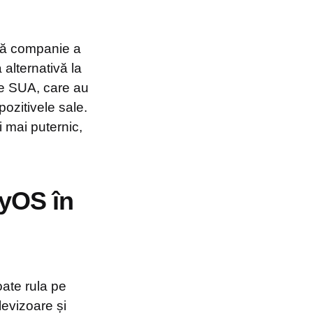
stă companie a
alternativă la
de SUA, care au
pozitivele sale.
 mai puternic,
nyOS în
ate rula pe
elevizoare și