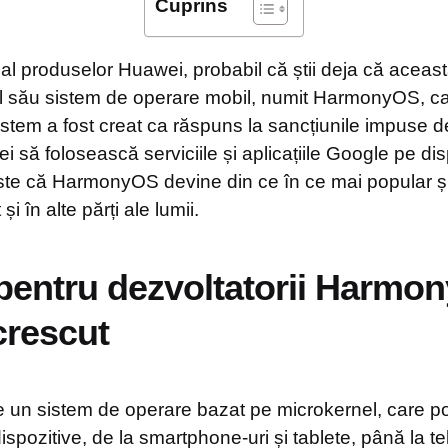
Cuprins
 al produselor Huawei, probabil că știi deja că acea
ul său sistem de operare mobil, numit HarmonyOS, ca 
istem a fost creat ca răspuns la sancțiunile impuse 
 să folosească serviciile și aplicațiile Google pe dis
este că HarmonyOS devine din ce în ce mai popular și
și în alte părți ale lumii.
pentru dezvoltatorii Harmo
crescut
un sistem de operare bazat pe microkernel, care po
 dispozitive, de la smartphone-uri și tablete, până la t