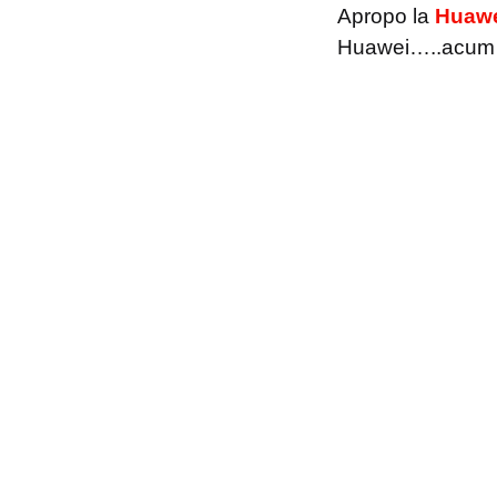
Apropo la
Huawe
Huawei…..acum e