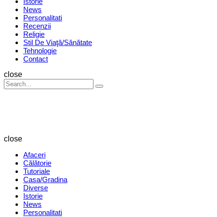
Istorie
News
Personalitati
Recenzii
Religie
Stil De Viaţă/Sănătate
Tehnologie
Contact
Search
close
Search
Search
for:
Revista
Magazin
close
Afaceri
Călătorie
Tutoriale
Casa/Gradina
Diverse
Istorie
News
Personalitati