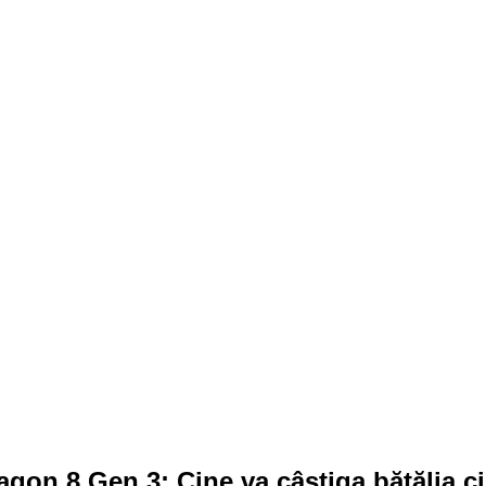
on 8 Gen 3: Cine va câștiga bătălia ci