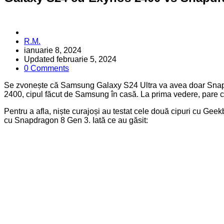
Posted
R.M.
by
ianuarie 8, 2024
Updated
februarie 5, 2024
0 Comments
Se zvonește că Samsung Galaxy S24 Ultra va avea doar Snapdr
2400, cipul făcut de Samsung în casă. La prima vedere, pare
Pentru a afla, niște curajoși au testat cele două cipuri cu Ge
cu Snapdragon 8 Gen 3. Iată ce au găsit: