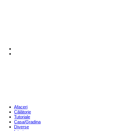
Menu
Search
Revista
Magazin
Menu
Afaceri
Călătorie
Tutoriale
Casa/Gradina
Diverse