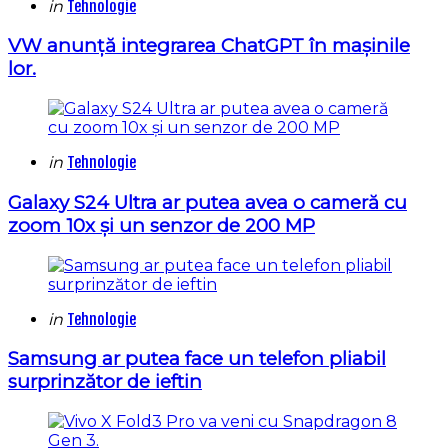
Categories
Posted
in
Tehnologie
in
VW anunță integrarea ChatGPT în mașinile
lor.
Categories
Posted
in
Tehnologie
in
Galaxy S24 Ultra ar putea avea o cameră cu
zoom 10x și un senzor de 200 MP
Categories
Posted
in
Tehnologie
in
Samsung ar putea face un telefon pliabil
surprinzător de ieftin