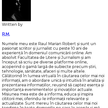
Written by
R.M.
Numele meu este Raul Marian Robert și sunt un
pasionat scriitor și jurnalist cu peste 10 ani de
experiență în domeniul comunicării online. Am
absolvit Facultatea de Litere și Jurnalism și am
început să scriu pe diverse platforme online,
acoperind o gamă largă de subiecte precum știri,
tehnologie, sănătate, afaceri și multe altele.
Călătorind în lumea virtuală în căutarea celor mai noi
informații, am o abordare unică și intuitivă în analiza și
prezentarea informațiilor, reușind să captez esența și
importanța evenimentelor și inovațiilor actuale.
Misiunea mea este de a informa, educa și inspira
cititorii mei, oferindu-le informații relevante și
actualizate. Sunt mereu în căutarea celor mai noi
tendințe în toate domeniile pe care le acopăr și mă