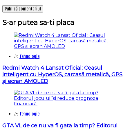
S-ar putea sa-ti placa
Categories
Posted
in
Tehnologie
in
Redmi Watch 4 Lansat Oficial: Ceasul
inteligent cu HyperOS, carcasă metalică, GPS
și ecran AMOLED
Categories
Posted
in
Tehnologie
in
GTA VI, de ce nu va fi gata la timp? Editorul