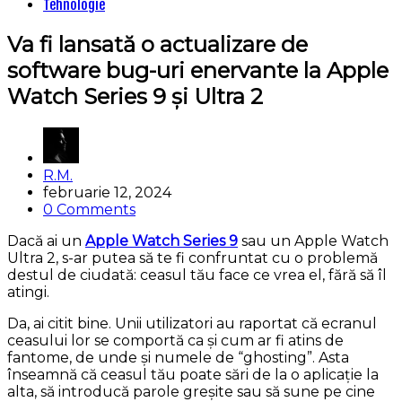
Categories
Tehnologie
Va fi lansată o actualizare de
software bug-uri enervante la Apple
Watch Series 9 și Ultra 2
Posted
R.M.
by
februarie 12, 2024
0 Comments
Dacă ai un
Apple Watch Series 9
sau un Apple Watch
Ultra 2, s-ar putea să te fi confruntat cu o problemă
destul de ciudată: ceasul tău face ce vrea el, fără să îl
atingi.
Da, ai citit bine. Unii utilizatori au raportat că ecranul
ceasului lor se comportă ca și cum ar fi atins de
fantome, de unde și numele de “ghosting”. Asta
înseamnă că ceasul tău poate sări de la o aplicație la
alta, să introducă parole greșite sau să sune pe cine