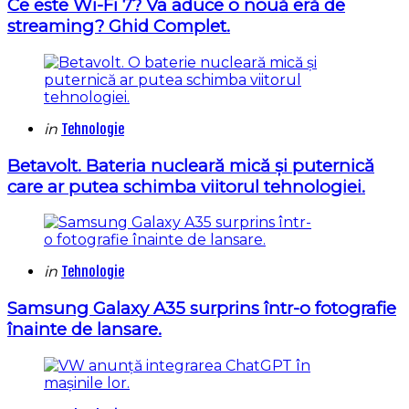
Ce este Wi-Fi 7? Va aduce o nouă eră de
streaming? Ghid Complet.
Categories
Posted
in
Tehnologie
in
Betavolt. Bateria nucleară mică și puternică
care ar putea schimba viitorul tehnologiei.
Categories
Posted
in
Tehnologie
in
Samsung Galaxy A35 surprins într-o fotografie
înainte de lansare.