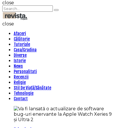
Search
close
Search
Search
for:
Revista
Magazin
close
Afaceri
Călătorie
Tutoriale
Casa/Gradina
Diverse
Istorie
News
Personalitati
Recenzii
Religie
Stil De Viaţă/Sănătate
Tehnologie
Contact