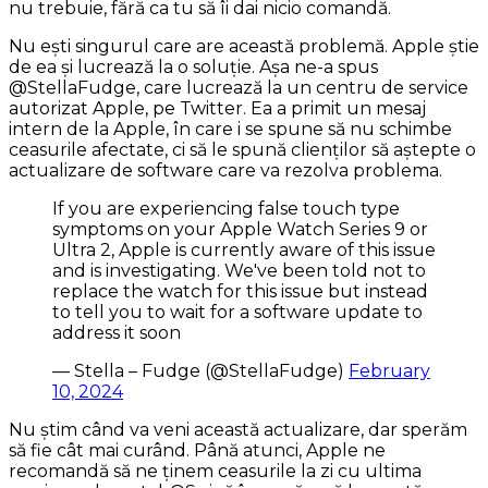
nu trebuie, fără ca tu să îi dai nicio comandă.
Nu ești singurul care are această problemă. Apple știe
de ea și lucrează la o soluție. Așa ne-a spus
@StellaFudge, care lucrează la un centru de service
autorizat Apple, pe Twitter. Ea a primit un mesaj
intern de la Apple, în care i se spune să nu schimbe
ceasurile afectate, ci să le spună clienților să aștepte o
actualizare de software care va rezolva problema.
If you are experiencing false touch type
symptoms on your Apple Watch Series 9 or
Ultra 2, Apple is currently aware of this issue
and is investigating. We've been told not to
replace the watch for this issue but instead
to tell you to wait for a software update to
address it soon
— Stella – Fudge (@StellaFudge)
February
10, 2024
Nu știm când va veni această actualizare, dar sperăm
să fie cât mai curând. Până atunci, Apple ne
recomandă să ne ținem ceasurile la zi cu ultima