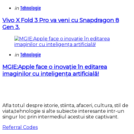
Categories
Posted
in
Tehnologie
in
Vivo X Fold 3 Pro va veni cu Snapdragon 8
Gen 3.
Categories
Posted
in
Tehnologie
in
MGIE:Apple face o inovație în editarea
imaginilor cu inteligența artificială!
Afla totul despre istorie, stiinta, afaceri, cultura, stil de
viata,tehnologie si alte subiecte interesante intr-un
singur loc prin intermediul acestui site captivant.
Referral Codes