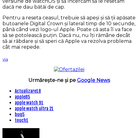
versiune de watchOS și să încercăm să le resetăm
dacă ne dau bătăi de cap.
Pentru a reseta ceasul, trebuie să apeși și să ții apăsate
butoanele Digital Crown și lateral timp de 10 secunde,
până când vezi logo-ul Apple. Poate că asta îl va face
să se potolească puțin. Dacă nu, nu îți rămâne decât
să ai răbdare și să speri că Apple va rezolva problema
cât mai repede.
via
Urmărește-ne și pe
Google News
Actualizare
18
apple
85
apple watch 9
1
apple watch ultra 2
1
bug
5
touch
1