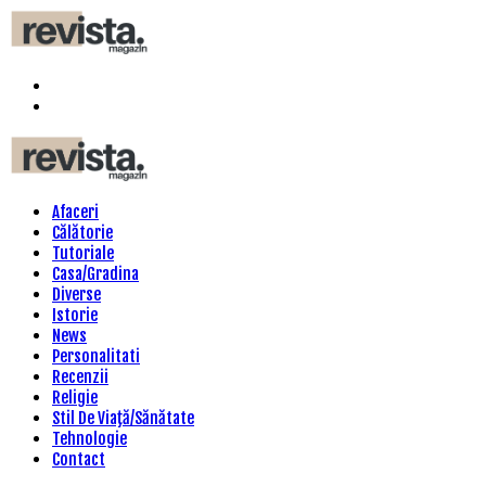
Menu
Search
Revista
Magazin
Menu
Afaceri
Călătorie
Tutoriale
Casa/Gradina
Diverse
Istorie
News
Personalitati
Recenzii
Religie
Stil De Viaţă/Sănătate
Tehnologie
Contact