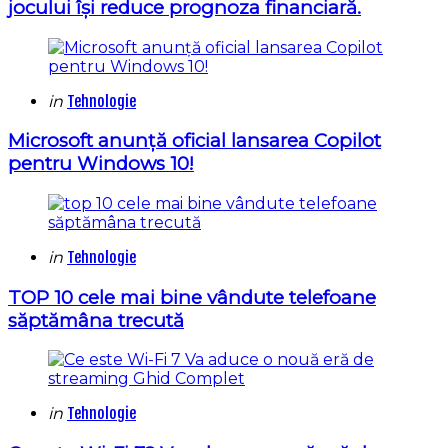
jocului își reduce prognoza financiară.
Categories
Posted
in
Tehnologie
in
Microsoft anunță oficial lansarea Copilot
pentru Windows 10!
Categories
Posted
in
Tehnologie
in
TOP 10 cele mai bine vândute telefoane
săptămâna trecută
Categories
Posted
in
Tehnologie
in