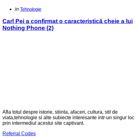
Categories
Posted
in
Tehnologie
in
Carl Pei a confirmat o caracteristică cheie a lui
Nothing Phone (2)
Afla totul despre istorie, stiinta, afaceri, cultura, stil de
viata,tehnologie si alte subiecte interesante intr-un singur loc
prin intermediul acestui site captivant.
Referral Codes