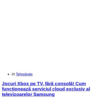
Categories
Posted
in
Tehnologie
in
Jocuri Xbox pe TV, fără consolă! Cum
funcționează serviciul cloud exclusiv al
televizoarelor Samsung