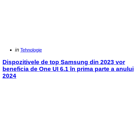
Categories
Posted
in
Tehnologie
in
Dispozitivele de top Samsung din 2023 vor
beneficia de One UI 6.1 în prima parte a anului
2024