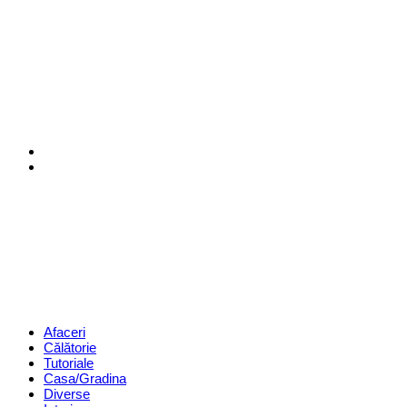
Menu
Search
Revista
Magazin
Menu
Afaceri
Călătorie
Tutoriale
Casa/Gradina
Diverse