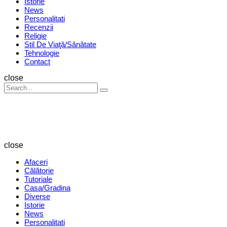
Istorie
News
Personalitati
Recenzii
Religie
Stil De Viaţă/Sănătate
Tehnologie
Contact
Search
close
Search
Search
for:
Revista
Magazin
close
Afaceri
Călătorie
Tutoriale
Casa/Gradina
Diverse
Istorie
News
Personalitati