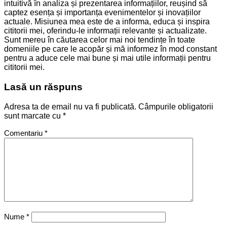
intuitivă în analiza și prezentarea informațiilor, reușind să
captez esența și importanța evenimentelor și inovațiilor
actuale. Misiunea mea este de a informa, educa și inspira
cititorii mei, oferindu-le informații relevante și actualizate.
Sunt mereu în căutarea celor mai noi tendințe în toate
domeniile pe care le acopăr și mă informez în mod constant
pentru a aduce cele mai bune și mai utile informații pentru
cititorii mei.
Lasă un răspuns
Adresa ta de email nu va fi publicată.
Câmpurile obligatorii
sunt marcate cu
*
Comentariu
*
Nume
*