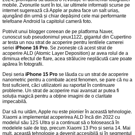
mobile. Zvonurile sunt în toi, iar ultimele informații scurse pe
internet sugerează că Apple ar putea face un salt uriaș,
ajungând din urmă și chiar depășind cele mai performante
telefoane Android la capitolul cameră foto.
Potrivit unui blogger coreean de pe platforma Naver,
cunoscut sub pseudonimul yeux1122, gigantul din Cupertino
ar testa un nou strat de acoperire pentru lentilele camerei
seriei
iPhone 16 Pro
. Se zvonește că acest strat de
acoperire ALD (Atomic Layer Deposition) ar avea rolul de a
diminua efectul de flare, acea strălucire neplăcută care poate
apărea în fotografii.
Deși seria
iPhone 15 Pro
se lăuda cu un strat de acoperire
nanometric pentru a combate acest fenomen, se pare că nu a
fost suficient, căci utilizatorii au raportat în continuare
probleme. Un strat de acoperire mai avansat ar putea fi
soluția magică pentru a obține imagini de o claritate
impecabilă.
Dar să nu uităm, Apple nu este pionier în această tehnologie.
Xiaomi a implementat acoperirea ALD încă din 2022 cu
modelul său 12S Ultra și a continuat să o folosească în
modelele sale de top, precum Xiaomi 13 Pro și seria 14. Mai
mult, această tehnologie a devenit accesibilă și în segmentul