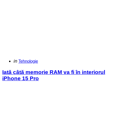
Categories
Posted
in
Tehnologie
in
Iată câtă memorie RAM va fi în interiorul
iPhone 15 Pro