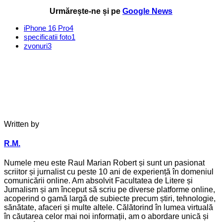
Urmărește-ne și pe
Google News
iPhone 16 Pro
4
specificatii foto
1
zvonuri
3
Written by
R.M.
Numele meu este Raul Marian Robert și sunt un pasionat
scriitor și jurnalist cu peste 10 ani de experiență în domeniul
comunicării online. Am absolvit Facultatea de Litere și
Jurnalism și am început să scriu pe diverse platforme online,
acoperind o gamă largă de subiecte precum știri, tehnologie,
sănătate, afaceri și multe altele. Călătorind în lumea virtuală
în căutarea celor mai noi informații, am o abordare unică și