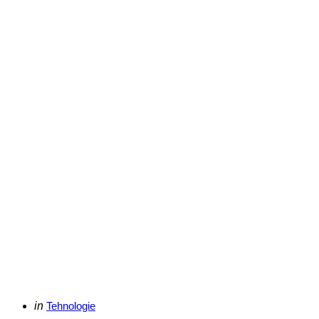
Categories
Posted
in
Tehnologie
in