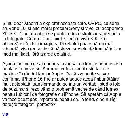
Și nu doar Xiaomi a explorat această cale. OPPO, cu seria
sa Reno 10, și alte mărci precum Sony și vivo, cu acoperirea
ZEISS T*, au arătat că se poate reduce strălucirea nedorită
în fotografii. Comparând Pixel 7 Pro cu vivo X90 Pro,
observăm că, deși imaginea Pixel-ului poate părea mai
vibrantă, vivo reușește să păstreze sursele de lumină într-un
mod mai fidel, fără a arde detaliile.
Așadar, în timp ce acoperirea avansată a lentilelor nu este o
noutate în universul Android, entuziasmul este la cote
maxime în rândul fanilor Apple. Dacă zvonurile se vor
confirma, iPhone 16 Pro ar putea aduce acea îmbunătățire
mult așteptată, transformându-se într-un veritabil studio foto
de buzunar și rezolvând o problemă veche de când lumea
pentru iubitorii de fotografie cu iPhone. Să sperăm că Apple
va face acest pas important, pentru că, în fond, cine nu își
dorește fotografii perfecte?
via