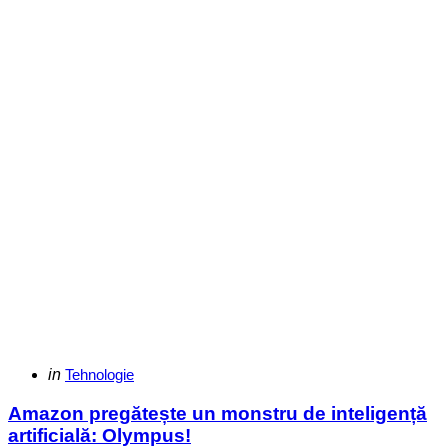
Categories
Posted
in
Tehnologie
in
Amazon pregătește un monstru de inteligență
artificială: Olympus!