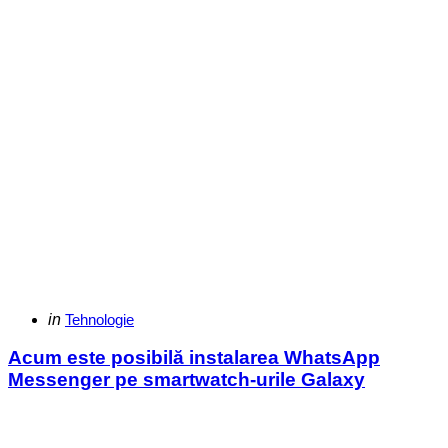
Categories
Posted
in
Tehnologie
in
Acum este posibilă instalarea WhatsApp
Messenger pe smartwatch-urile Galaxy