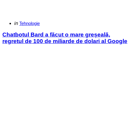
Categories
Posted
in
Tehnologie
in
Chatbotul Bard a făcut o mare greșeală,
regretul de 100 de miliarde de dolari al Google