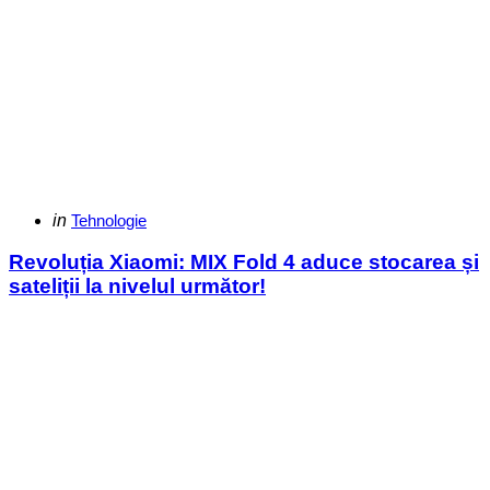
Categories
Posted
in
Tehnologie
in
Revoluția Xiaomi: MIX Fold 4 aduce stocarea și
sateliții la nivelul următor!