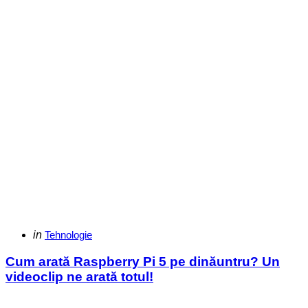
Categories
Posted
in
Tehnologie
in
Cum arată Raspberry Pi 5 pe dinăuntru? Un
videoclip ne arată totul!