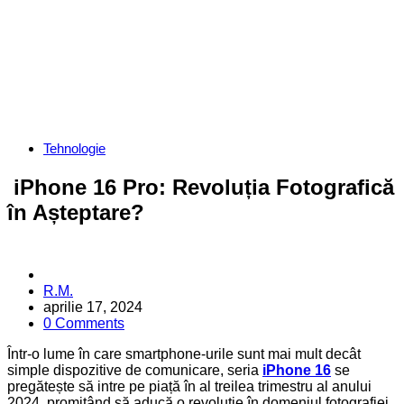
Categories
Tehnologie
iPhone 16 Pro: Revoluția Fotografică
în Așteptare?
Posted
R.M.
by
aprilie 17, 2024
0 Comments
Într-o lume în care smartphone-urile sunt mai mult decât
simple dispozitive de comunicare, seria
iPhone 16
se
pregătește să intre pe piață în al treilea trimestru al anului
2024, promițând să aducă o revoluție în domeniul fotografiei