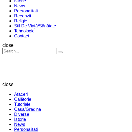
Istorie
News
Personalitati
Recenzii
Religie
Stil De Viaţă/Sănătate
Tehnologie
Contact
Search
close
Search
Search
for:
Revista
Magazin
close
Afaceri
Călătorie
Tutoriale
Casa/Gradina
Diverse
Istorie
News
Personalitati