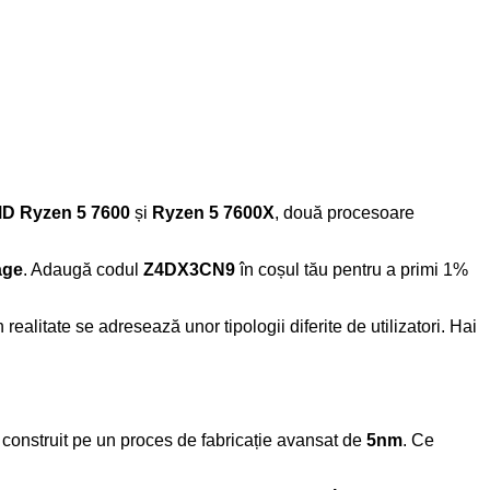
D Ryzen 5 7600
și
Ryzen 5 7600X
, două procesoare
age
. Adaugă codul
Z4DX3CN9
în coșul tău pentru a primi 1%
ealitate se adresează unor tipologii diferite de utilizatori. Hai
 construit pe un proces de fabricație avansat de
5nm
. Ce