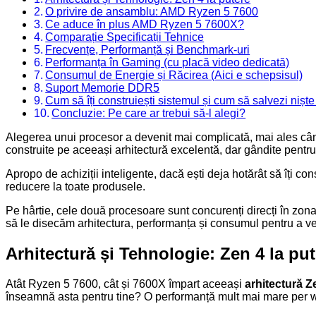
O privire de ansamblu: AMD Ryzen 5 7600
Ce aduce în plus AMD Ryzen 5 7600X?
Comparație Specificații Tehnice
Frecvențe, Performanță și Benchmark-uri
Performanța în Gaming (cu placă video dedicată)
Consumul de Energie și Răcirea (Aici e schepsisul)
Suport Memorie DDR5
Cum să îți construiești sistemul și cum să salvezi niște
Concluzie: Pe care ar trebui să-l alegi?
Alegerea unui procesor a devenit mai complicată, mai ales când
construite pe aceeași arhitectură excelentă, dar gândite pentru ut
Apropo de achiziții inteligente, dacă ești deja hotărât să îți con
reducere la toate produsele.
Pe hârtie, cele două procesoare sunt concurenți direcți în zona 
să le disecăm arhitectura, performanța și consumul pentru a ve
Arhitectură și Tehnologie: Zen 4 la pu
Atât Ryzen 5 7600, cât și 7600X împart aceeași
arhitectură Z
înseamnă asta pentru tine? O performanță mult mai mare per wa