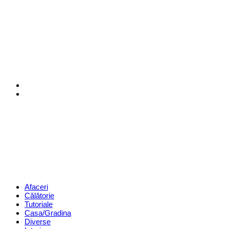
Menu
Search
Revista
Magazin
Menu
Afaceri
Călătorie
Tutoriale
Casa/Gradina
Diverse