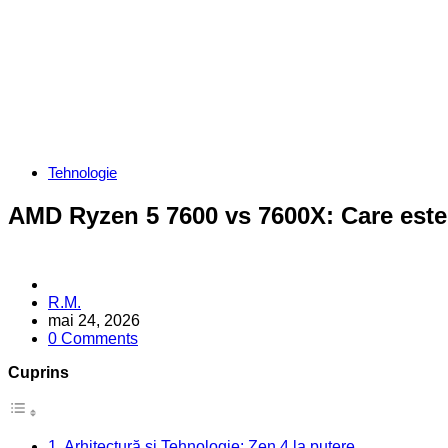
Categories
Tehnologie
AMD Ryzen 5 7600 vs 7600X: Care este
Posted
R.M.
by
mai 24, 2026
0 Comments
Cuprins
Arhitectură și Tehnologie: Zen 4 la putere