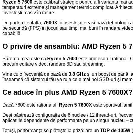
Ryzen 5 7600
este calibrat strategic pentru a fi varianta mai a
temperaturi extreme și management termic complicat. Arhitectu
investești masiv în răcire.
De partea cealaltă,
7600X
folosește aceeași bază tehnologică, 
pe secundă (FPS) în jocuri sau timpi mai buni în randare video
capabilă.
O privire de ansamblu: AMD Ryzen 5 
Părerea mea este că
Ryzen 5 7600
este procesorul rațional.
precum editare video, randare 3D sau streaming.
Vine cu o frecvență de bază de
3.8 GHz
și un boost de până l
înseamnă că sistemul tău va rula cele mai noi SSD-uri și memor
Ce aduce în plus AMD Ryzen 5 7600X?
Dacă 7600 este raționalul,
Ryzen 5 7600X
este sportivul famil
Deși păstrează configurația de 6 nuclee / 12 thread-uri, frecv
aplicațiile dependente de performanța pe un singur nucleu – cum
Totuși, performanța se plătește la priză: are un
TDP de 105W
(