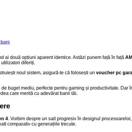
 bani
 ai două opțiuni aparent identice. Astăzi punem față în față
AM
ilizatori diferiți.
struiești noul sistem, asigură-te că folosești un
voucher pc gar
de buget mediu, perfecte pentru gaming și productivitate. Dar în r
dea care merită cu adevărat banii tăi.
tere
en 4
. Vorbim despre un salt progresiv în designul procesoarelor,
tt comparativ cu generațiile trecute.