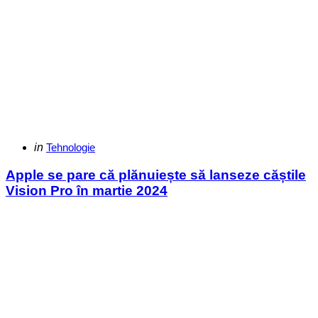
Categories
Posted
in
Tehnologie
in
Apple se pare că plănuiește să lanseze căștile
Vision Pro în martie 2024