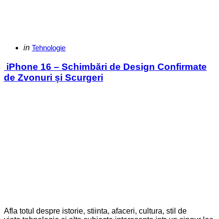
Categories
Posted
in
Tehnologie
in
iPhone 16 – Schimbări de Design Confirmate
de Zvonuri și Scurgeri
Afla totul despre istorie, stiinta, afaceri, cultura, stil de