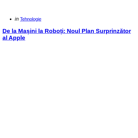
Categories
Posted
in
Tehnologie
in
De la Mașini la Roboți: Noul Plan Surprinzător
al Apple