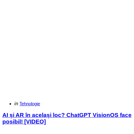
Categories
Posted
in
Tehnologie
in
AI și AR în același loc? ChatGPT VisionOS face
posibil! [VIDEO]