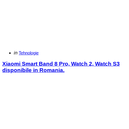
Categories
Posted
in
Tehnologie
in
Xiaomi Smart Band 8 Pro, Watch 2, Watch S3
disponibile in Romania.