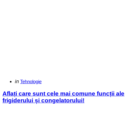
Categories
Posted
in
Tehnologie
in
Aflați care sunt cele mai comune funcții ale
frigiderului și congelatorului!