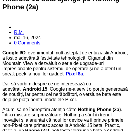
Phone (2a)
Posted
R.M.
by
mai 16, 2024
0 Comments
Google I/O
, evenimentul mult așteptat de entuziaștii Android,
a fost o adevărată festivitate tehnologică. Gigantul din
Mountain View a dezvăluit o serie de upgrade-uri
impresionante pentru sistemul de operare și ne-a oferit un
sneak peek la noul lor gadget,
Pixel 8a
.
Dar să vorbim despre ce ne interesează cu
adevărat:
Android 15
. Google ne-a servit o porție generoasă
de noutăți, iar pentru cei nerăbdători, o versiune beta este
deja pe piață pentru modelele Pixel.
Acum, să ne îndreptăm atenția către
Nothing Phone (2a)
.
Într-o mișcare surprinzătoare, Nothing a sărit în trenul
inovației și a anunțat că noul lor device va fi printre primele
non-Pixel care primesc acces la Android 15 beta. Practic,
dacă ai un
Phone (2a)
, poți testa versiunea beta a Android