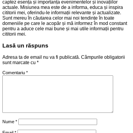
captez esența și importanța evenimentelor și inovațiilor
actuale. Misiunea mea este de a informa, educa și inspira
cititorii mei, oferindu-le informații relevante și actualizate.
Sunt mereu în căutarea celor mai noi tendințe în toate
domeniile pe care le acopăr și mă informez în mod constant
pentru a aduce cele mai bune și mai utile informații pentru
cititorii mei.
Lasă un răspuns
Adresa ta de email nu va fi publicată.
Câmpurile obligatorii
sunt marcate cu
*
Comentariu
*
Nume
*
Email
*