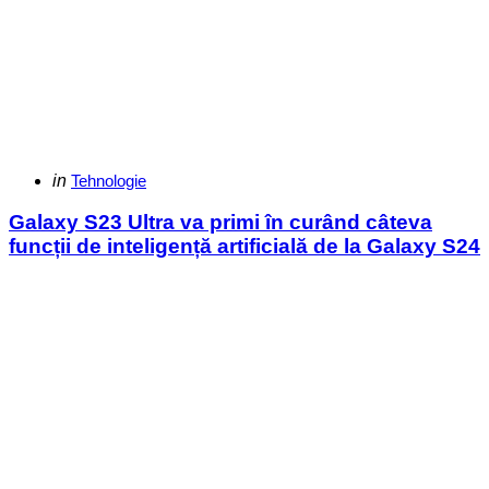
Categories
Posted
in
Tehnologie
in
Galaxy S23 Ultra va primi în curând câteva
funcții de inteligență artificială de la Galaxy S24