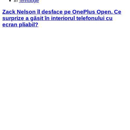
Categories
Posted
in
Tehnologie
in
Zack Nelson îl desface pe OnePlus Open. Ce
surprize a găsit în interiorul telefonului cu
ecran pliabil?