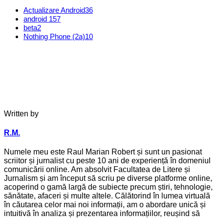
Actualizare Android
36
android 15
7
beta
2
Nothing Phone (2a)
10
Written by
R.M.
Numele meu este Raul Marian Robert și sunt un pasionat
scriitor și jurnalist cu peste 10 ani de experiență în domeniul
comunicării online. Am absolvit Facultatea de Litere și
Jurnalism și am început să scriu pe diverse platforme online,
acoperind o gamă largă de subiecte precum știri, tehnologie,
sănătate, afaceri și multe altele. Călătorind în lumea virtuală
în căutarea celor mai noi informații, am o abordare unică și
intuitivă în analiza și prezentarea informațiilor, reușind să