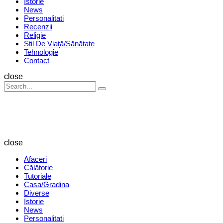
Istorie
News
Personalitati
Recenzii
Religie
Stil De Viaţă/Sănătate
Tehnologie
Contact
Search
close
Search
Search
for:
Revista
Magazin
close
Afaceri
Călătorie
Tutoriale
Casa/Gradina
Diverse
Istorie
News
Personalitati