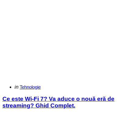
Categories
Posted
in
Tehnologie
in
Ce este Wi-Fi 7? Va aduce o nouă eră de
streaming? Ghid Complet.