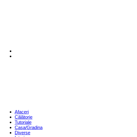
Menu
Search
Revista
Magazin
Menu
Afaceri
Călătorie
Tutoriale
Casa/Gradina
Diverse