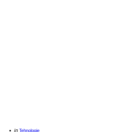
Categories
Posted
in
Tehnologie