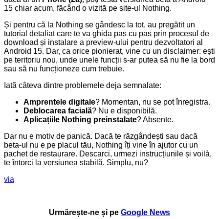
15 chiar acum, făcând o vizită pe site-ul Nothing.
Și pentru că la Nothing se gândesc la tot, au pregătit un
tutorial detaliat care te va ghida pas cu pas prin procesul de
download și instalare a preview-ului pentru dezvoltatori al
Android 15. Dar, ca orice pionierat, vine cu un disclaimer: ești
pe teritoriu nou, unde unele funcții s-ar putea să nu fie la bord
sau să nu funcționeze cum trebuie.
Iată câteva dintre problemele deja semnalate:
Amprentele digitale
? Momentan, nu se pot înregistra.
Deblocarea facială
? Nu e disponibilă.
Aplicațiile Nothing preinstalate
? Absente.
Dar nu e motiv de panică. Dacă te răzgândești sau dacă
beta-ul nu e pe placul tău, Nothing îți vine în ajutor cu un
pachet de restaurare. Descarci, urmezi instrucțiunile și voilà,
te întorci la versiunea stabilă. Simplu, nu?
via
Urmărește-ne și pe
Google News