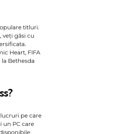
pulare titluri.
, veți găsi cu
rsificata.
mic Heart, FIFA
e la Bethesda
ss?
 lucruri pe care
ți un PC care
disponibile.