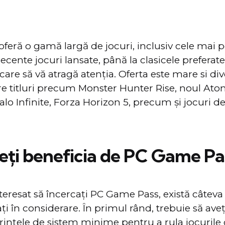
eră o gamă largă de jocuri, inclusiv cele mai po
ecente jocuri lansate, până la clasicele preferate
are să vă atragă atenția. Oferta este mare si dive
re titluri precum Monster Hunter Rise, noul Ato
Halo Infinite, Forza Horizon 5, precum și jocuri d
ți beneficia de PC Game Pa
teresat să încercați PC Game Pass, există câteva
ați în considerare. În primul rând, trebuie să ave
rințele de sistem minime pentru a rula jocurile 