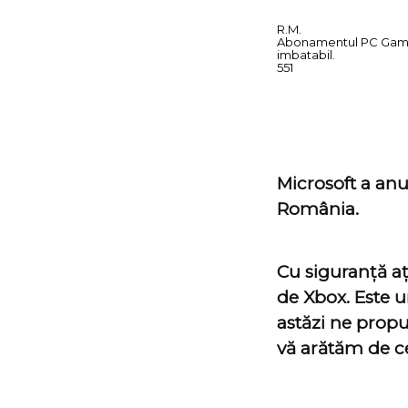
R.M.
Abonamentul PC Game P
imbatabil.
5
5
1
Microsoft a anu
România.
Cu siguranță aț
de Xbox. Este un
astăzi ne prop
vă arătăm de ce 