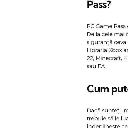
Pass?
PC Game Pass of
De la cele mai r
siguranță ceva c
Libraria Xbox a
22, Minecraft, 
sau EA.
Cum pute
Dacă sunteți in
trebuie să le lu
îndeplinește ce