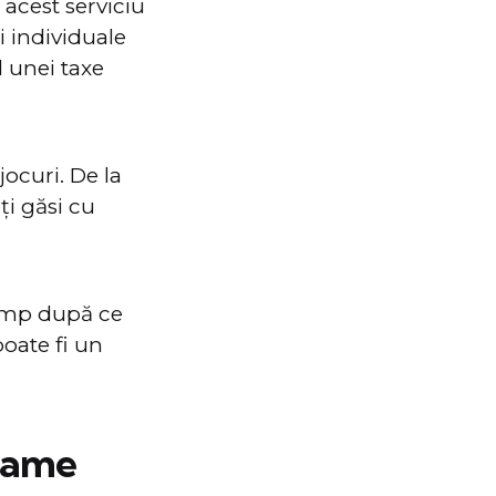
acest serviciu
i individuale
l unei taxe
ocuri. De la
ți găsi cu
timp după ce
poate fi un
 Game