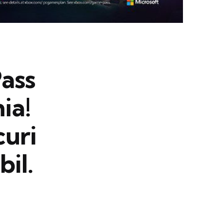
ass
ia!
curi
il.