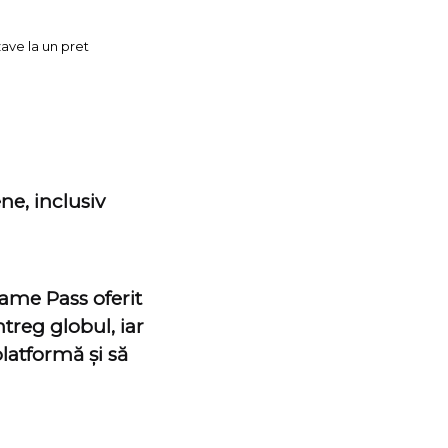
ave la un pret
ne, inclusiv
ame Pass oferit
ntreg globul, iar
atformă și să