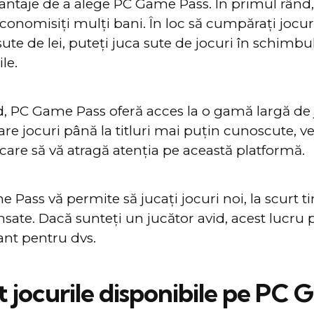
antaje de a alege PC Game Pass. În primul rând, 
conomisiți mulți bani. În loc să cumpărați jocur
sute de lei, puteți juca sute de jocuri în schimbu
le.
nd, PC Game Pass oferă acces la o gamă largă de j
re jocuri până la titluri mai puțin cunoscute, ve
care să vă atragă atenția pe această platformă.
e Pass vă permite să jucați jocuri noi, la scurt 
nsate. Dacă sunteți un jucător avid, acest lucru 
ant pentru dvs.
t jocurile disponibile pe PC