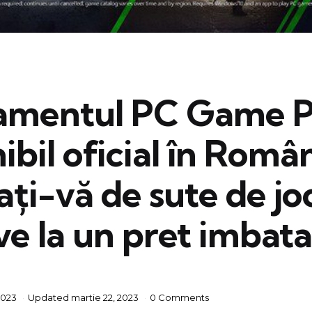
mentul PC Game P
ibil oficial în Român
ți-vă de sute de jo
e la un pret imbatab
2023
Updated
martie 22, 2023
0 Comments