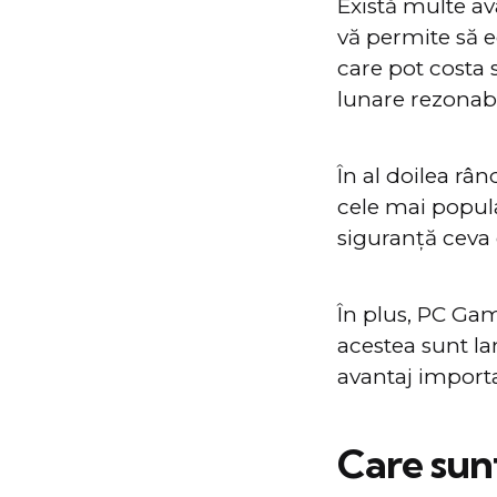
Există multe av
vă permite să e
care pot costa 
lunare rezonabi
În al doilea râ
cele mai popula
siguranță ceva 
În plus, PC Gam
acestea sunt la
avantaj import
Care sun