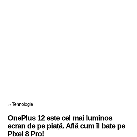
Categories
Posted
Tehnologie
in
in
OnePlus 12 este cel mai luminos
ecran de pe piață. Află cum îl bate pe
Pixel 8 Pro!