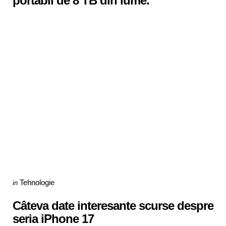
portabil de 8 TB din lume.
Categories
Posted
Tehnologie
in
in
Câteva date interesante scurse despre
seria iPhone 17