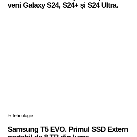
veni Galaxy S24, S24+ și S24 Ultra.
Categories
Posted
Tehnologie
in
in
Samsung T5 EVO. Primul SSD Extern