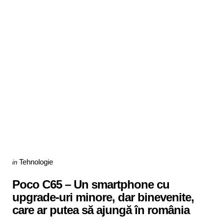
Categories
Posted
Tehnologie
in
in
Poco C65 – Un smartphone cu
upgrade-uri minore, dar binevenite,
care ar putea să ajungă în românia