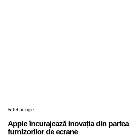
Categories
Posted
Tehnologie
in
in
Apple încurajează inovația din partea
furnizorilor de ecrane