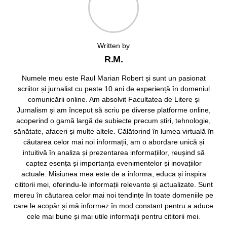
Written by
R.M.
Numele meu este Raul Marian Robert și sunt un pasionat
scriitor și jurnalist cu peste 10 ani de experiență în domeniul
comunicării online. Am absolvit Facultatea de Litere și
Jurnalism și am început să scriu pe diverse platforme online,
acoperind o gamă largă de subiecte precum știri, tehnologie,
sănătate, afaceri și multe altele. Călătorind în lumea virtuală în
căutarea celor mai noi informații, am o abordare unică și
intuitivă în analiza și prezentarea informațiilor, reușind să
captez esența și importanța evenimentelor și inovațiilor
actuale. Misiunea mea este de a informa, educa și inspira
cititorii mei, oferindu-le informații relevante și actualizate. Sunt
mereu în căutarea celor mai noi tendințe în toate domeniile pe
care le acopăr și mă informez în mod constant pentru a aduce
cele mai bune și mai utile informații pentru cititorii mei.