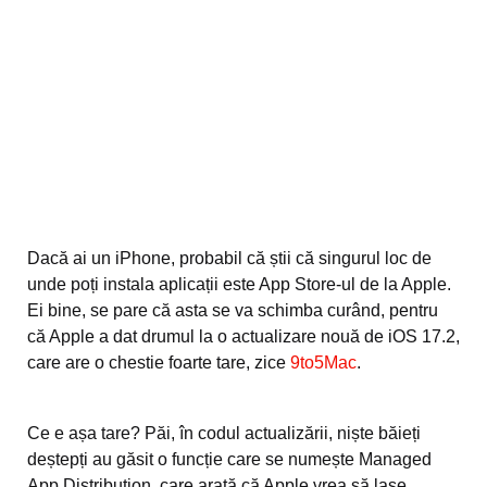
Dacă ai un iPhone, probabil că știi că singurul loc de
unde poți instala aplicații este App Store-ul de la Apple.
Ei bine, se pare că asta se va schimba curând, pentru
că Apple a dat drumul la o actualizare nouă de iOS 17.2,
care are o chestie foarte tare, zice
9to5Mac
.
Ce e așa tare? Păi, în codul actualizării, niște băieți
deștepți au găsit o funcție care se numește Managed
App Distribution, care arată că Apple vrea să lase