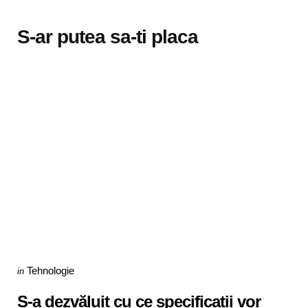
S-ar putea sa-ti placa
Categories
Posted
Tehnologie
in
in
S-a dezvăluit cu ce specificații vor