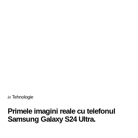
Categories
Posted
Tehnologie
in
in
Primele imagini reale cu telefonul
Samsung Galaxy S24 Ultra.