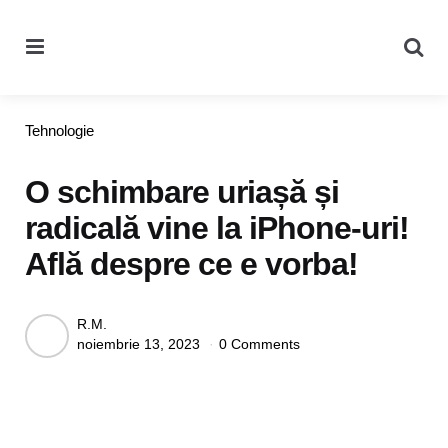
Menu
Se
Categories
Tehnologie
O schimbare uriașă și
radicală vine la iPhone-uri!
Află despre ce e vorba!
Posted
R.M.
noiembrie 13, 2023
0 Comments
by