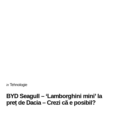
Categories
Posted
Tehnologie
in
in
BYD Seagull – ‘Lamborghini mini’ la
preț de Dacia – Crezi că e posibil?