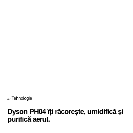
Categories
Posted
Tehnologie
in
in
Dyson PH04 îți răcorește, umidifică și
purifică aerul.