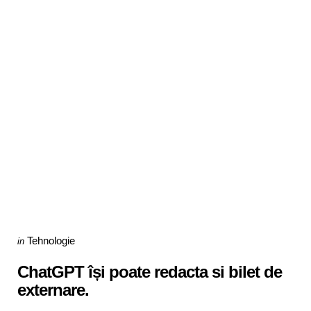
Categories
Posted
Tehnologie
in
in
ChatGPT își poate redacta si bilet de
externare.