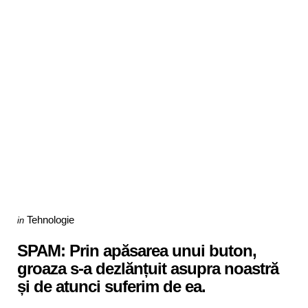
Categories
Posted
Tehnologie
in
in
SPAM: Prin apăsarea unui buton,
groaza s-a dezlănțuit asupra noastră
și de atunci suferim de ea.