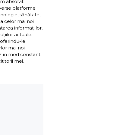
Am absolvit
iverse platforme
nologie, sănătate,
ea celor mai noi
ntarea informațiilor,
țiilor actuale.
 oferindu-le
elor mai noi
ez în mod constant
itorii mei.