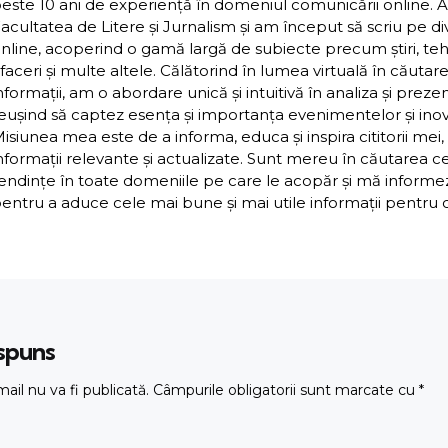
este 10 ani de experiență în domeniul comunicării online. 
acultatea de Litere și Jurnalism și am început să scriu pe d
nline, acoperind o gamă largă de subiecte precum știri, teh
faceri și multe altele. Călătorind în lumea virtuală în căutar
nformații, am o abordare unică și intuitivă în analiza și preze
eușind să captez esența și importanța evenimentelor și inova
isiunea mea este de a informa, educa și inspira cititorii mei,
nformații relevante și actualizate. Sunt mereu în căutarea c
endințe în toate domeniile pe care le acopăr și mă inform
entru a aduce cele mai bune și mai utile informații pentru cit
ăspuns
ail nu va fi publicată.
Câmpurile obligatorii sunt marcate cu
*