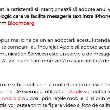
t la rezistență și intenționează să adopte anul v
ogic care va facilita mesageria text între iPhone 
orm
Bloomberg
.
pus mai bine de un an adoptării acestui standa
alte companii au încurajat Apple să adopte acea
unication Services)
este un serviciu de mesage
M Association, care reprezintă o avansare față d
mite schimbul de mai multe funcții de text într
tforme. De exemplu, utilizatorii
Apple
vor putea t
i
Android
nu doar prin rețele mobile, ci și prin W
ia vor putea trimite fișiere video și foto de cali