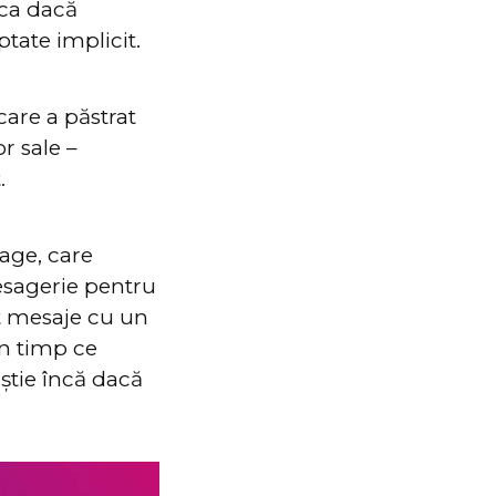
ica dacă
ptate implicit.
 care a păstrat
or sale –
.
sage, care
esagerie pentru
mit mesaje cu un
în timp ce
 știe încă dacă