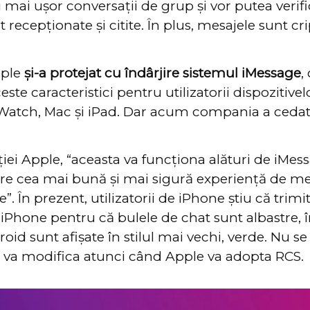
 mai ușor conversații de grup și vor putea verif
 recepționate și citite. În plus, mesajele sunt cri
pple
și-a protejat cu îndârjire sistemul iMessage
,
ste caracteristici pentru utilizatorii dispozitivel
Watch, Mac și iPad. Dar acum compania a cedat
ației Apple, “aceasta va funcționa alături de iMes
ere cea mai bună și mai sigură experiență de m
le”. În prezent, utilizatorii de iPhone știu că tri
de iPhone pentru că bulele de chat sunt albastre, 
oid sunt afișate în stilul mai vechi, verde. Nu se
e va modifica atunci când Apple va adopta RCS.