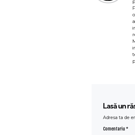
p
F
o
a
i
r
M
i
t
p
Lasă un r
Adresa ta de em
Comentariu
*