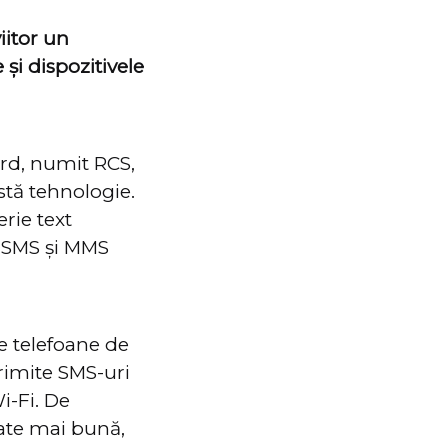
iitor un
și dispozitivele
rd, numit RCS,
stă tehnologie.
rie text
e SMS și MMS
e telefoane de
rimite SMS-uri
i-Fi. De
tate mai bună,