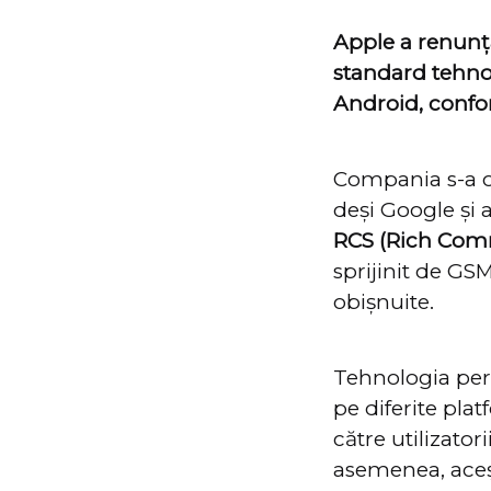
Apple a renunța
standard tehnol
Android, conf
Compania s-a o
deși Google și 
RCS (Rich Comm
sprijinit de GS
obișnuite.
Tehnologia per
pe diferite pla
către utilizatori
asemenea, aceșt