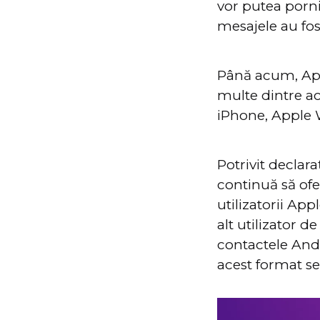
vor putea porni
mesajele au fost
Până acum, A
multe dintre ace
iPhone, Apple 
Potrivit declar
continuă să of
utilizatorii App
alt utilizator 
contactele Andr
acest format s