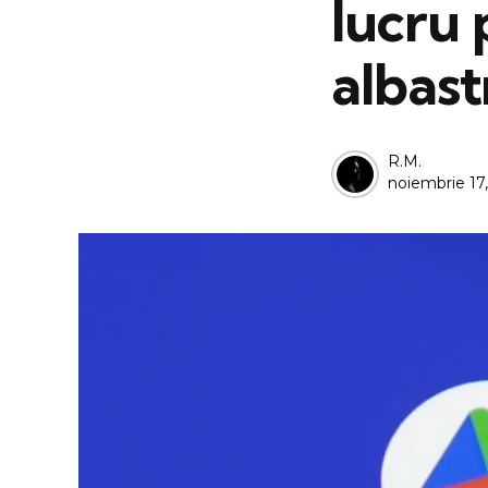
lucru 
albast
Posted
R.M.
noiembrie 17
by