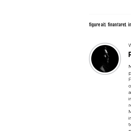
figure ai
1
finantare
1
i
W
N
p
F
o
a
i
r
M
i
t
p