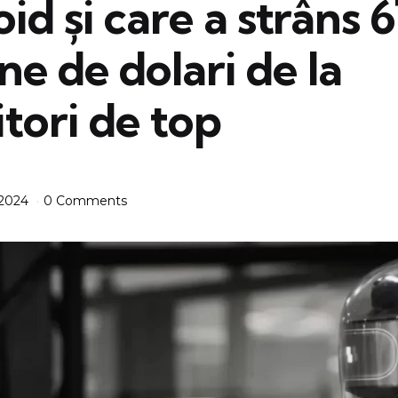
d și care a strâns 
ne de dolari de la
itori de top
 2024
0 Comments