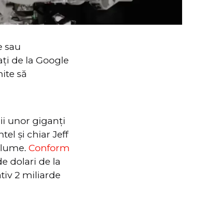
e sau
ați de la Google
ite să
nii unor giganți
el și chiar Jeff
n lume.
Conform
e dolari de la
tiv 2 miliarde