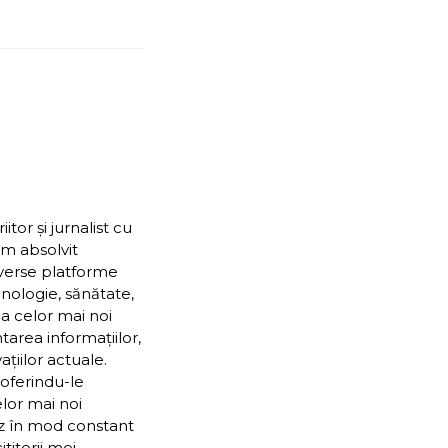
or și jurnalist cu
Am absolvit
iverse platforme
nologie, sănătate,
ea celor mai noi
ntarea informațiilor,
țiilor actuale.
 oferindu-le
elor mai noi
ez în mod constant
itorii mei.