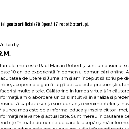
nteligenta artificiala
78
OpenAI
17
robot
2
startup
1
ritten by
R.M.
umele meu este Raul Marian Robert și sunt un pasionat scriit
este 10 ani de experiență în domeniul comunicării online. 
acultatea de Litere și Jurnalism și am început să scriu pe d
nline, acoperind o gamă largă de subiecte precum știri, teh
faceri și multe altele. Călătorind în lumea virtuală în căutar
nformații, am o abordare unică și intuitivă în analiza și preze
eușind să captez esența și importanța evenimentelor și inova
isiunea mea este de a informa, educa și inspira cititorii mei,
nformații relevante și actualizate. Sunt mereu în căutarea c
endințe în toate domeniile pe care le acopăr și mă inform
entru a aduce cele mai bune și mai utile informații pentru cit