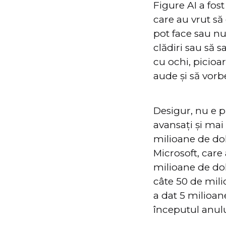
Figure AI a fost
care au vrut să
pot face sau nu
clădiri sau să s
cu ochi, picioa
aude și să vor
Desigur, nu e p
avansați și mai
milioane de dola
Microsoft, care
milioane de dol
câte 50 de mili
a dat 5 milioan
începutul anulu