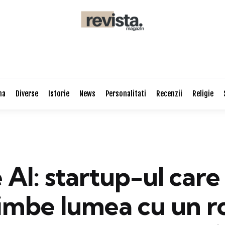
na
Diverse
Istorie
News
Personalitati
Recenzii
Religie
 AI: startup-ul care
himbe lumea cu un r