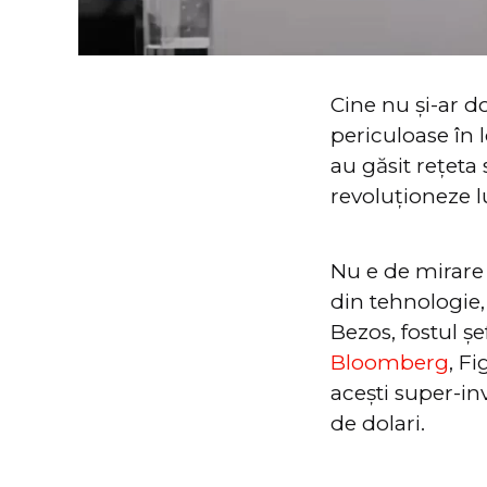
Cine nu și-ar d
periculoase în l
au găsit rețeta
revoluționeze l
Nu e de mirare c
din tehnologie,
Bezos, fostul 
Bloomberg
, F
acești super-in
de dolari.