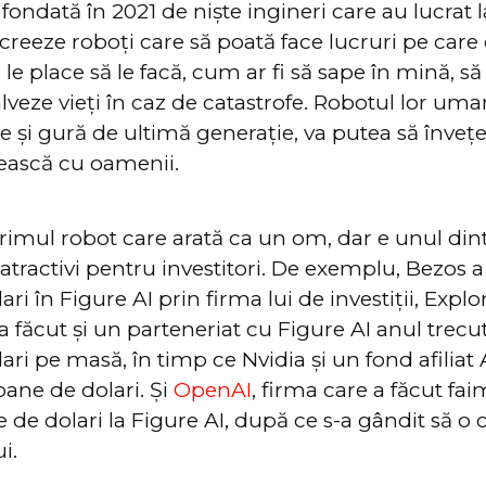
 fondată în 2021 de niște ingineri care au lucrat 
 creeze roboți care să poată face lucruri pe care
 le place să le facă, cum ar fi să sape în mină, s
alveze vieți în caz de catastrofe. Robotul lor uma
re și gură de ultimă generație, va putea să învețe
bească cu oamenii.
rimul robot care arată ca un om, dar e unul din
 atractivi pentru investitori. De exemplu, Bezos 
ri în Figure AI prin firma lui de investiții, Expl
 a făcut și un parteneriat cu Figure AI anul trecu
ari pe masă, în timp ce Nvidia și un fond afilia
oane de dolari. Și
OpenAI
, firma care a făcut fa
e de dolari la Figure AI, după ce s-a gândit să o
i.