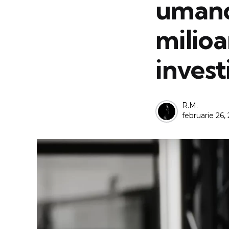
umanoi
milioa
invest
Posted
R.M.
februarie 26,
by