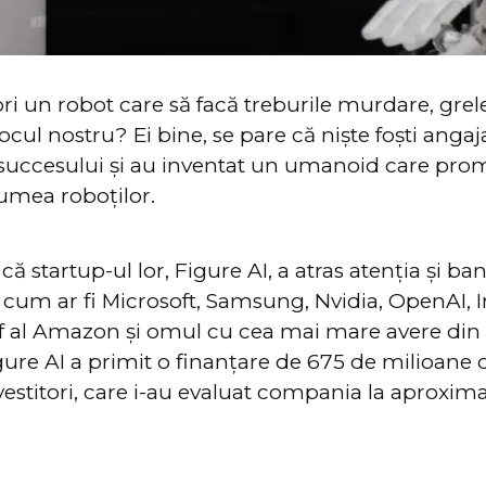
ori un robot care să facă treburile murdare, grel
ocul nostru? Ei bine, se pare că niște foști angaj
 succesului și au inventat un umanoid care prom
umea roboților.
ă startup-ul lor, Figure AI, a atras atenția și ba
 cum ar fi Microsoft, Samsung, Nvidia, OpenAI, Int
șef al Amazon și omul cu cea mai mare avere di
igure AI a primit o finanțare de 675 de milioane d
vestitori, care i-au evaluat compania la aproxima