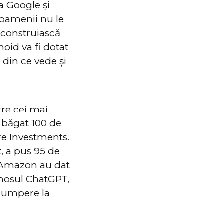
la Google și
 oamenii nu le
ă construiască
noid va fi dotat
 din ce vede și
tre cei mai
a băgat 100 de
ore Investments.
t, a pus 95 de
t Amazon au dat
imosul ChatGPT,
 cumpere la