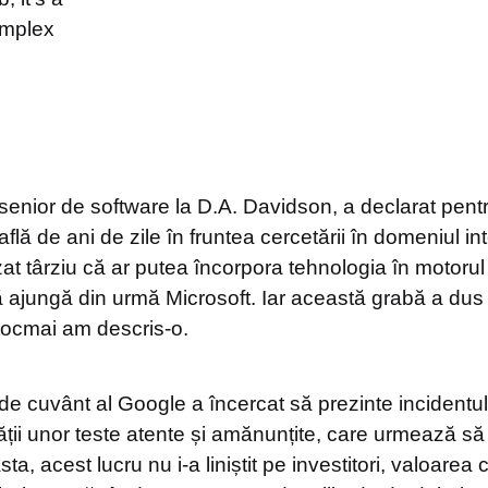
omplex
t senior de software la D.A. Davidson, a declarat pen
flă de ani de zile în fruntea cercetării în domeniul int
alizat târziu că ar putea încorpora tehnologia în motor
ă ajungă din urmă Microsoft. Iar această grabă a dus
tocmai am descris-o.
 de cuvânt al Google a încercat să prezinte incident
tății unor teste atente și amănunțite, care urmează s
a, acest lucru nu i-a liniștit pe investitori, valoar