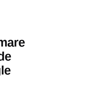
 mare
 de
le