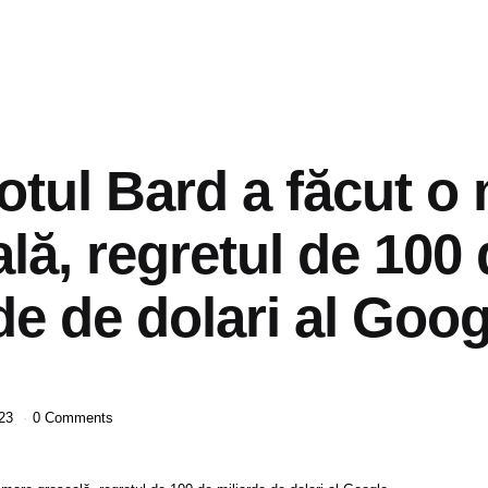
tul Bard a făcut o
lă, regretul de 100
de de dolari al Goog
023
0 Comments