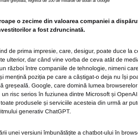
mare greșeală, regretul de 100 de miliarde de dolari al Google
 aproape o zecime din valoarea companiei a dispăr
vestitorilor a fost zdruncinată.
ind de prima impresie, care, desigur, poate duce la c
uite ulterior, dar când vine vorba de ceva atât de medi
tr-un război între companiile de tehnologie, nimeni care
și mențină poziția pe care a câștigat-o deja nu își po
ă greșeală. Google, care domină lumea browserelor 
 un risc serios în fuziunea dintre Microsoft și OpenA
ă toate produsele și serviciile acesteia din urmă ar pu
oritmului generativ ChatGPT.
rării unei versiuni îmbunătățite a chatbot-ului în brows