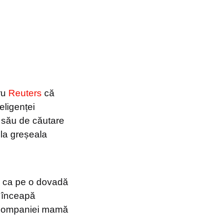
tru
Reuters
că
eligenței
ul său de căutare
 la greșeala
ul ca pe o dovadă
ă înceapă
ea companiei mamă