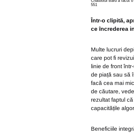
Chatbotul Bard a făcut o 
5
5
1
Într-o clipită,
ce încrederea in
Multe lucruri dep
care pot fi reviz
linie de front în
de piață sau să î
facă cea mai mic
de căutare, vede
rezultat faptul c
capacitățile alg
Beneficiile integ