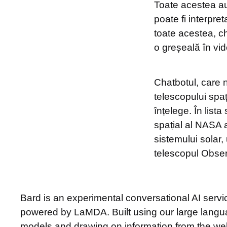
Toate acestea au
poate fi interpr
toate acestea, c
o greșeală în vid
Chatbotul, care n
telescopului spa
înțelege. În list
spațial al NASA a
sistemului solar,
telescopul Obse
Bard is an experimental conversational AI servi
powered by LaMDA. Built using our large lang
models and drawing on information from the web,