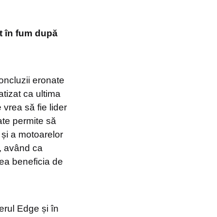
ut în fum după
oncluzii eronate
atizat ca ultima
 vrea să fie lider
ate permite să
și a motoarelor
I, având ca
tea beneficia de
erul Edge și în