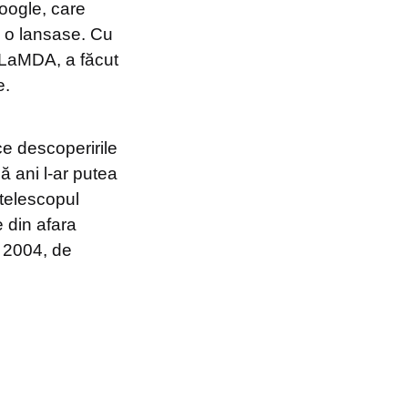
oogle, care
i o lansase. Cu
 LaMDA, a făcut
e.
ce descoperirile
 ani l-ar putea
 telescopul
e din afara
n 2004, de