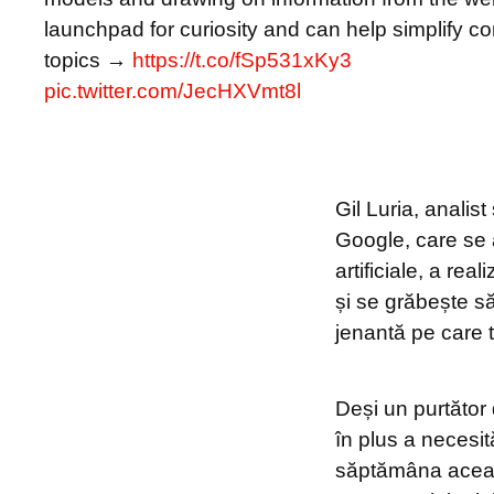
launchpad for curiosity and can help simplify c
topics →
https://t.co/fSp531xKy3
pic.twitter.com/JecHXVmt8l
Gil Luria, analis
Google, care se a
artificiale, a re
și se grăbește s
jenantă pe care 
Deși un purtător
în plus a necesi
săptămâna aceast