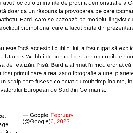
 avut loc cu o zi înainte de propria demonstrație a G
etată doar ca un răspuns la provocarea pe care tocma
hatbotul Bard, care se bazează pe modelul lingvistic
eoclipul promoțional care a făcut parte din prezentar
u este încă accesibil publicului, a fost rugat să expli
țial James Webb într-un mod pe care un copil de nouă
a sa de realizări, însă, Bard a afirmat în mod eronat că
 fost primul care a realizat o fotografie a unei planet
 un scalp care fusese colectat cu mult timp înainte, î
rvatorului European de Sud din Germania.
— Google
February
ce,
(@Google)
6, 2023
uage
 it’s a