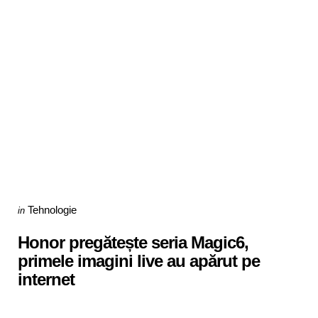
Categories
Posted
Tehnologie
in
in
Honor pregătește seria Magic6,
primele imagini live au apărut pe
internet