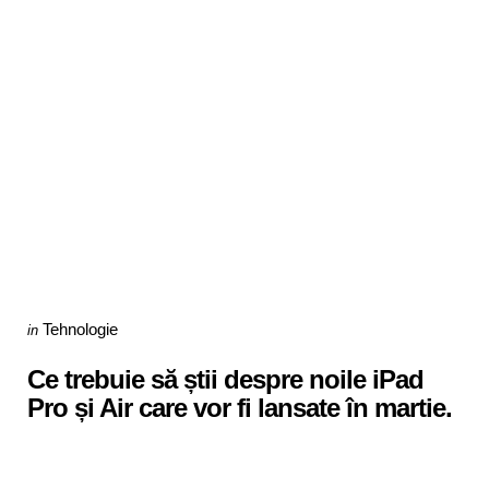
Categories
Posted
Tehnologie
in
in
Ce trebuie să știi despre noile iPad
Pro și Air care vor fi lansate în martie.