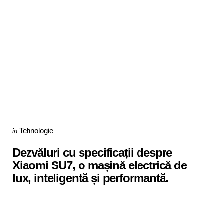
Categories
Posted
Tehnologie
in
in
Dezvăluri cu specificații despre
Xiaomi SU7, o mașină electrică de
lux, inteligentă și performantă.