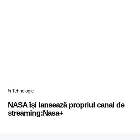
Categories
Posted
Tehnologie
in
in
NASA își lansează propriul canal de
streaming:Nasa+