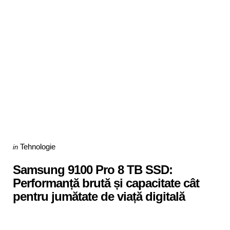
Categories
Posted
Tehnologie
in
in
Samsung 9100 Pro 8 TB SSD:
Performanță brută și capacitate cât
pentru jumătate de viață digitală