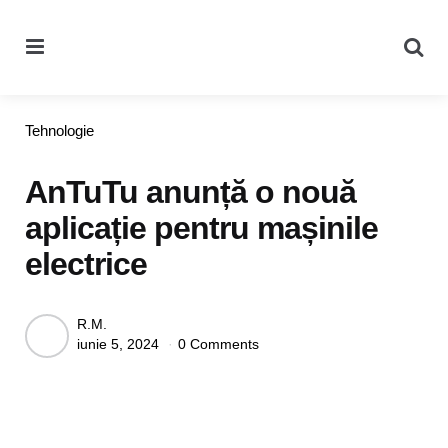
Menu
Se
Categories
Tehnologie
AnTuTu anunță o nouă
aplicație pentru mașinile
electrice
Posted
R.M.
iunie 5, 2024
0 Comments
by