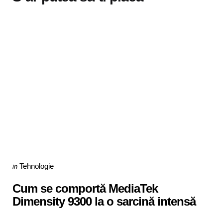
Categories
Posted
Tehnologie
in
in
Cum se comportă MediaTek
Dimensity 9300 la o sarcină intensă