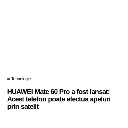
Categories
Posted
Tehnologie
in
in
HUAWEI Mate 60 Pro a fost lansat:
Acest telefon poate efectua apeluri
prin satelit