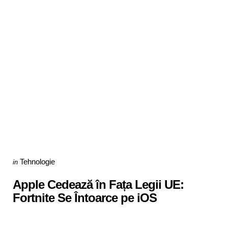
Categories
Posted
Tehnologie
in
in
Apple Cedează în Fața Legii UE:
Fortnite Se Întoarce pe iOS