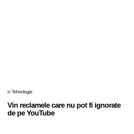
Categories
Posted
Tehnologie
in
in
Vin reclamele care nu pot fi ignorate
de pe YouTube