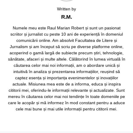
Written by
R.M.
Numele meu este Raul Marian Robert și sunt un pasionat
scriitor și jurnalist cu peste 10 ani de experiență în domeniul
comunicării online. Am absolvit Facultatea de Litere și
Jurnalism și am început să scriu pe diverse platforme online,
acoperind o gamă largă de subiecte precum știri, tehnologie,
sănătate, afaceri și multe altele. Călătorind în lumea virtuală în
căutarea celor mai noi informații, am o abordare unică și
intuitivă în analiza și prezentarea informațiilor, reușind să
captez esența și importanța evenimentelor și inovațiilor
actuale. Misiunea mea este de a informa, educa și inspira
cititorii mei, oferindu-le informații relevante și actualizate. Sunt
mereu în căutarea celor mai noi tendințe în toate domeniile pe
care le acopăr și mă informez în mod constant pentru a aduce
cele mai bune și mai utile informații pentru cititorii mei.