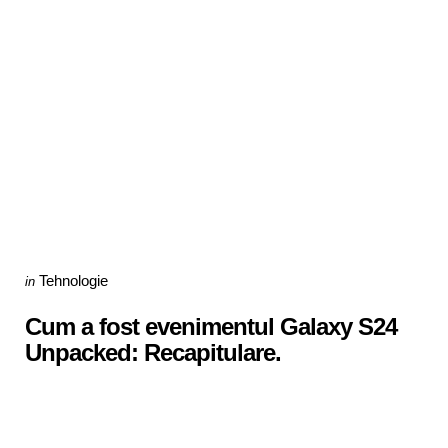
Categories
Posted
Tehnologie
in
in
Cum a fost evenimentul Galaxy S24
Unpacked: Recapitulare.