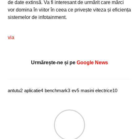
de date extinsă. Va fi interesant de urmărit care mărci
vor domina în viitor în ceea ce privește viteza și eficiența
sistemelor de infotainment.
via
Urmărește-ne și pe
Google News
antutu
2
aplicatie
4
benchmark
3
ev
5
masini electrice
10